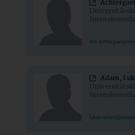
Achtergael
Universitätsk
Intensivmedi
tim.achtergael@med
Adam, Luk
Universitätsk
Intensivmedi
lukas.adam@meduni