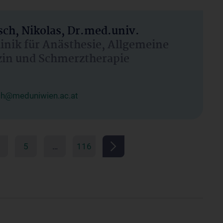
ch, Nikolas, Dr.med.univ.
linik für Anästhesie, Allgemeine
zin und Schmerztherapie
ch@meduniwien.ac.at
5
…
116