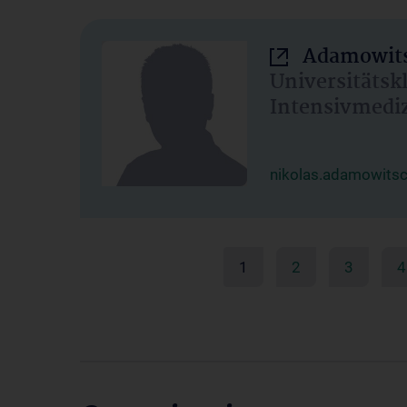
Adamowits
Universitätsk
Intensivmedi
nikolas.adamowits
1
2
3
4