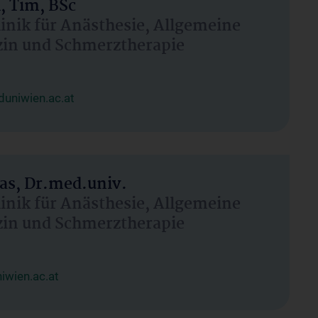
, Tim, BSc
linik für Anästhesie, Allgemeine
zin und Schmerztherapie
uniwien.ac.at
as, Dr.med.univ.
linik für Anästhesie, Allgemeine
zin und Schmerztherapie
wien.ac.at