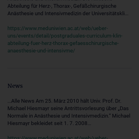
Abteilung für Herz-, Thorax-, Gefäßchirurgische
Anästhesie und Intensivmedizin der Universitätskli...
https://www.meduniwien.ac.at/web/ueber-
uns/events/detail/postgraduales-curriculum-klin-
abteilung-fuer-herz-thorax-gefaesschirurgische-
anaesthesie-und-intensivme/
News
...Alle News Am 25. März 2010 hält Univ. Prof. Dr.
Michael Hiesmayr seine Antrittsvorlesung über „Das
Normale in Anästhesie und Intensivmedizin.“ Michael
Hiesmayr bekleidet seit 1. 7. 2008...
https://www.meduniwien.ac.at/web/ueber-