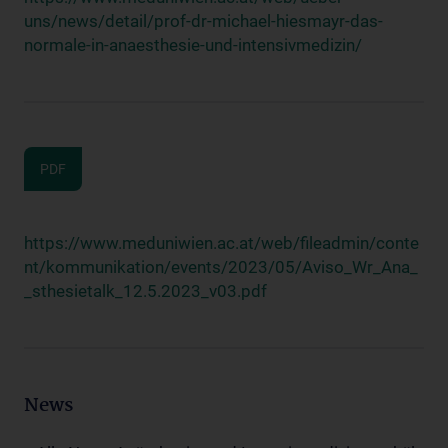
uns/news/detail/prof-dr-michael-hiesmayr-das-
normale-in-anaesthesie-und-intensivmedizin/
PDF
https://www.meduniwien.ac.at/web/fileadmin/conte
nt/kommunikation/events/2023/05/Aviso_Wr_Ana_
_sthesietalk_12.5.2023_v03.pdf
News