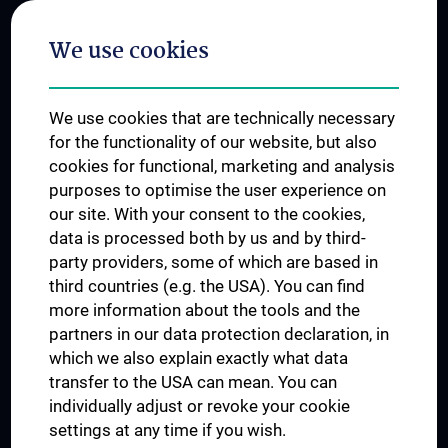
Postgraduate Trainings
We use cookies
Dual Career
Trusted Reseach - Research Security - Foreign Interference
We use cookies that are technically necessary
UNESCO Chair on Bioethics
for the functionality of our website, but also
MUVI
cookies for functional, marketing and analysis
purposes to optimise the user experience on
our site. With your consent to the cookies,
Connect with us
data is processed both by us and by third-
party providers, some of which are based in
third countries (e.g. the USA). You can find
more information about the tools and the
partners in our data protection declaration, in
which we also explain exactly what data
PRESSE
transfer to the USA can mean. You can
JOBS
individually adjust or revoke your cookie
MEDUNI SHOP
settings at any time if you wish.