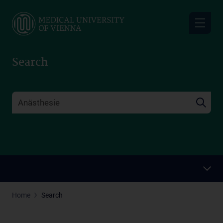
Skip
to
main
content
Search
Home
Search