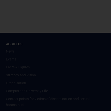
ABOUT US
News
Events
Facts & Figures
Strategy and Vision
Organisation
Campus and University Life
Contact points for victims of discrimination and sexual
harassment