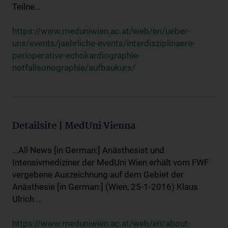
Teilne...
https://www.meduniwien.ac.at/web/en/ueber-
uns/events/jaehrliche-events/interdisziplinaere-
perioperative-echokardiographie-
notfallsonographie/aufbaukurs/
Detailsite | MedUni Vienna
...All News [in German:] Anästhesist und
Intensivmediziner der MedUni Wien erhält vom FWF
vergebene Auszeichnung auf dem Gebiet der
Anästhesie [in German:] (Wien, 25-1-2016) Klaus
Ulrich ...
https://www.meduniwien.ac.at/web/en/about-