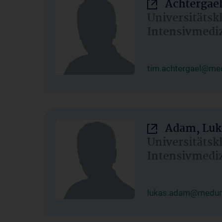
Achtergael
Universitätsk
Intensivmedi
tim.achtergael@med
Adam, Luk
Universitätsk
Intensivmedi
lukas.adam@meduni