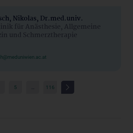
ch, Nikolas, Dr.med.univ.
linik für Anästhesie, Allgemeine
zin und Schmerztherapie
ch@meduniwien.ac.at
5
…
116