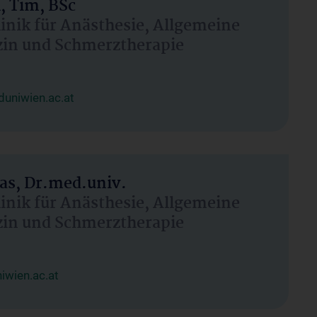
, Tim, BSc
linik für Anästhesie, Allgemeine
zin und Schmerztherapie
uniwien.ac.at
as, Dr.med.univ.
linik für Anästhesie, Allgemeine
zin und Schmerztherapie
wien.ac.at