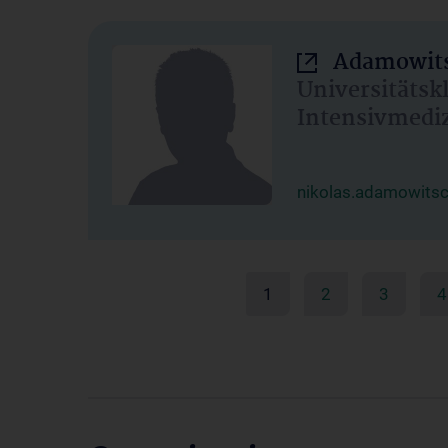
Adamowits
Universitätsk
Intensivmedi
nikolas.adamowits
1
2
3
4