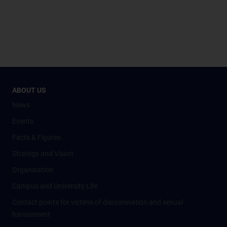
ABOUT US
News
Events
Facts & Figures
Strategy and Vision
Organisation
Campus and University Life
Contact points for victims of discrimination and sexual
harassment