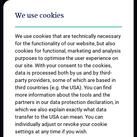
Postgraduate Trainings
We use cookies
Dual Career
Trusted Reseach - Research Security - Foreign Interference
We use cookies that are technically necessary
UNESCO Chair on Bioethics
for the functionality of our website, but also
MUVI
cookies for functional, marketing and analysis
purposes to optimise the user experience on
our site. With your consent to the cookies,
Connect with us
data is processed both by us and by third-
party providers, some of which are based in
third countries (e.g. the USA). You can find
more information about the tools and the
partners in our data protection declaration, in
which we also explain exactly what data
PRESSE
transfer to the USA can mean. You can
JOBS
individually adjust or revoke your cookie
MEDUNI SHOP
settings at any time if you wish.