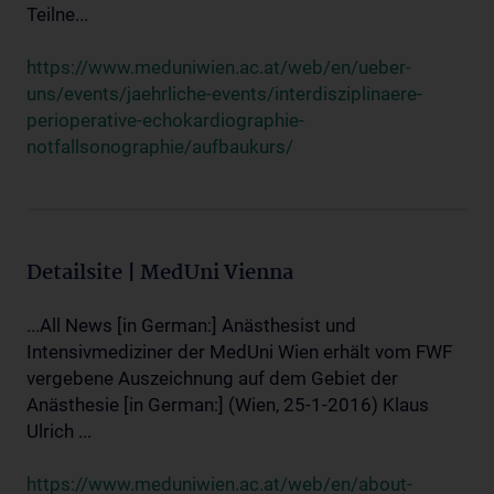
Teilne...
https://www.meduniwien.ac.at/web/en/ueber-
uns/events/jaehrliche-events/interdisziplinaere-
perioperative-echokardiographie-
notfallsonographie/aufbaukurs/
Detailsite | MedUni Vienna
...All News [in German:] Anästhesist und
Intensivmediziner der MedUni Wien erhält vom FWF
vergebene Auszeichnung auf dem Gebiet der
Anästhesie [in German:] (Wien, 25-1-2016) Klaus
Ulrich ...
https://www.meduniwien.ac.at/web/en/about-