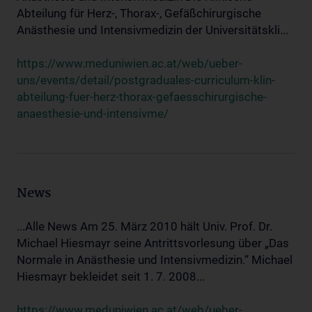
Abteilung für Herz-, Thorax-, Gefäßchirurgische
Anästhesie und Intensivmedizin der Universitätskli...
https://www.meduniwien.ac.at/web/ueber-
uns/events/detail/postgraduales-curriculum-klin-
abteilung-fuer-herz-thorax-gefaesschirurgische-
anaesthesie-und-intensivme/
News
...Alle News Am 25. März 2010 hält Univ. Prof. Dr.
Michael Hiesmayr seine Antrittsvorlesung über „Das
Normale in Anästhesie und Intensivmedizin.“ Michael
Hiesmayr bekleidet seit 1. 7. 2008...
https://www.meduniwien.ac.at/web/ueber-