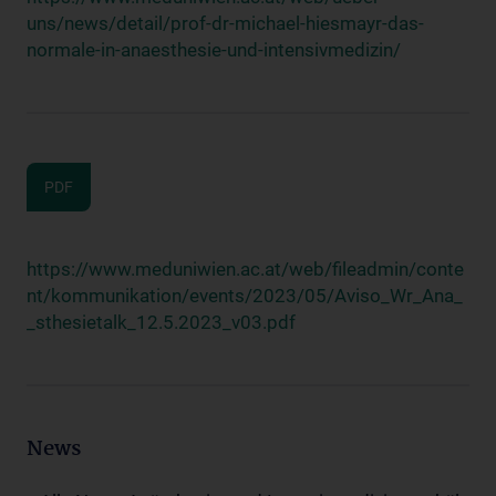
uns/news/detail/prof-dr-michael-hiesmayr-das-
normale-in-anaesthesie-und-intensivmedizin/
PDF
https://www.meduniwien.ac.at/web/fileadmin/conte
nt/kommunikation/events/2023/05/Aviso_Wr_Ana_
_sthesietalk_12.5.2023_v03.pdf
News