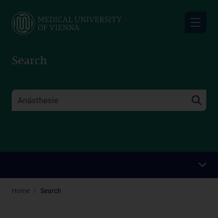
Skip
to
main
content
Search
Home
Search