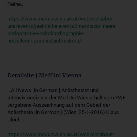
Teilne...
https://www.meduniwien.ac.at/web/en/ueber-
uns/events/jaehrliche-events/interdisziplinaere-
perioperative-echokardiographie-
notfallsonographie/aufbaukurs/
Detailsite | MedUni Vienna
...All News [in German:] Anästhesist und
Intensivmediziner der MedUni Wien erhält vom FWF
vergebene Auszeichnung auf dem Gebiet der
Anästhesie [in German:] (Wien, 25-1-2016) Klaus
Ulrich ...
https://www.meduniwien.ac.at/web/en/about-