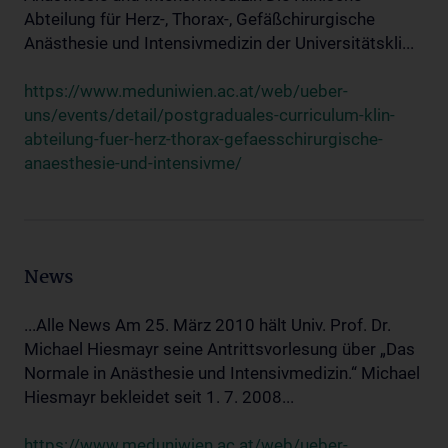
Abteilung für Herz-, Thorax-, Gefäßchirurgische
Anästhesie und Intensivmedizin der Universitätskli...
https://www.meduniwien.ac.at/web/ueber-
uns/events/detail/postgraduales-curriculum-klin-
abteilung-fuer-herz-thorax-gefaesschirurgische-
anaesthesie-und-intensivme/
News
...Alle News Am 25. März 2010 hält Univ. Prof. Dr.
Michael Hiesmayr seine Antrittsvorlesung über „Das
Normale in Anästhesie und Intensivmedizin.“ Michael
Hiesmayr bekleidet seit 1. 7. 2008...
https://www.meduniwien.ac.at/web/ueber-