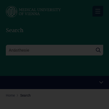
Skip
to
main
content
Search
Home
Search