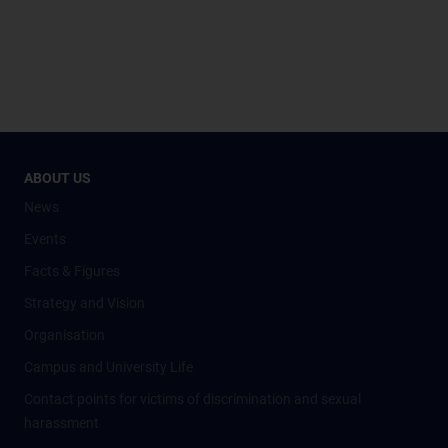
ABOUT US
News
Events
Facts & Figures
Strategy and Vision
Organisation
Campus and University Life
Contact points for victims of discrimination and sexual
harassment