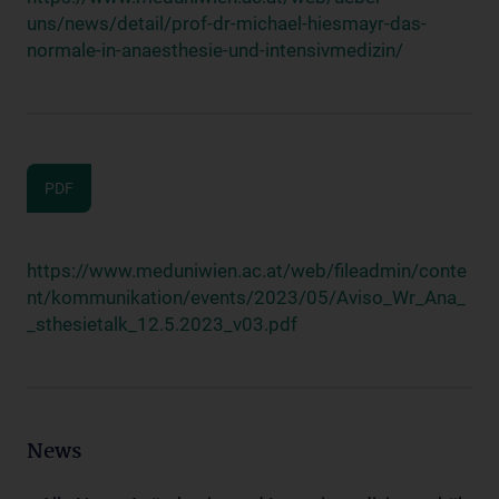
uns/news/detail/prof-dr-michael-hiesmayr-das-
normale-in-anaesthesie-und-intensivmedizin/
PDF
https://www.meduniwien.ac.at/web/fileadmin/conte
nt/kommunikation/events/2023/05/Aviso_Wr_Ana_
_sthesietalk_12.5.2023_v03.pdf
News