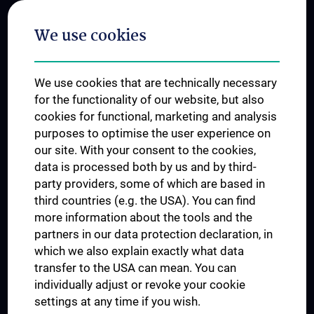
Postgraduate Trainings
We use cookies
Dual Career
Trusted Reseach - Research Security - Foreign Interference
We use cookies that are technically necessary
UNESCO Chair on Bioethics
for the functionality of our website, but also
MUVI
cookies for functional, marketing and analysis
purposes to optimise the user experience on
our site. With your consent to the cookies,
Connect with us
data is processed both by us and by third-
party providers, some of which are based in
third countries (e.g. the USA). You can find
more information about the tools and the
partners in our data protection declaration, in
which we also explain exactly what data
PRESSE
transfer to the USA can mean. You can
JOBS
individually adjust or revoke your cookie
MEDUNI SHOP
settings at any time if you wish.