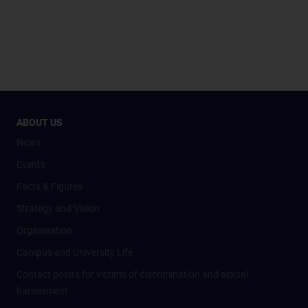
ABOUT US
News
Events
Facts & Figures
Strategy and Vision
Organisation
Campus and University Life
Contact points for victims of discrimination and sexual
harassment