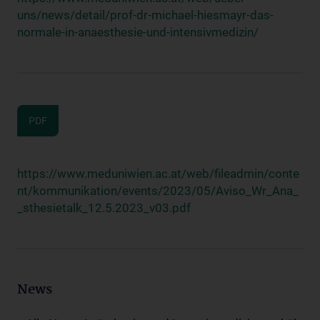
uns/news/detail/prof-dr-michael-hiesmayr-das-
normale-in-anaesthesie-und-intensivmedizin/
PDF
https://www.meduniwien.ac.at/web/fileadmin/conte
nt/kommunikation/events/2023/05/Aviso_Wr_Ana_
_sthesietalk_12.5.2023_v03.pdf
News