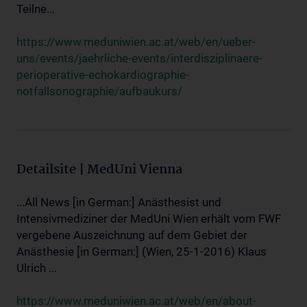
Teilne...
https://www.meduniwien.ac.at/web/en/ueber-
uns/events/jaehrliche-events/interdisziplinaere-
perioperative-echokardiographie-
notfallsonographie/aufbaukurs/
Detailsite | MedUni Vienna
...All News [in German:] Anästhesist und
Intensivmediziner der MedUni Wien erhält vom FWF
vergebene Auszeichnung auf dem Gebiet der
Anästhesie [in German:] (Wien, 25-1-2016) Klaus
Ulrich ...
https://www.meduniwien.ac.at/web/en/about-