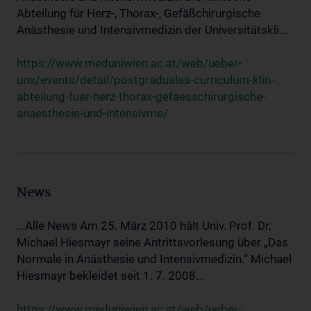
Abteilung für Herz-, Thorax-, Gefäßchirurgische
Anästhesie und Intensivmedizin der Universitätskli...
https://www.meduniwien.ac.at/web/ueber-
uns/events/detail/postgraduales-curriculum-klin-
abteilung-fuer-herz-thorax-gefaesschirurgische-
anaesthesie-und-intensivme/
News
...Alle News Am 25. März 2010 hält Univ. Prof. Dr.
Michael Hiesmayr seine Antrittsvorlesung über „Das
Normale in Anästhesie und Intensivmedizin.“ Michael
Hiesmayr bekleidet seit 1. 7. 2008...
https://www.meduniwien.ac.at/web/ueber-