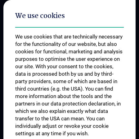
Postgraduate Trainings
We use cookies
Dual Career
Trusted Reseach - Research Security - Foreign Interference
We use cookies that are technically necessary
UNESCO Chair on Bioethics
for the functionality of our website, but also
MUVI
cookies for functional, marketing and analysis
purposes to optimise the user experience on
our site. With your consent to the cookies,
Connect with us
data is processed both by us and by third-
party providers, some of which are based in
third countries (e.g. the USA). You can find
more information about the tools and the
partners in our data protection declaration, in
which we also explain exactly what data
PRESSE
transfer to the USA can mean. You can
JOBS
individually adjust or revoke your cookie
MEDUNI SHOP
settings at any time if you wish.