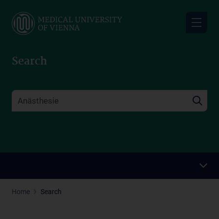
Skip
to
main
content
Search
Home
Search