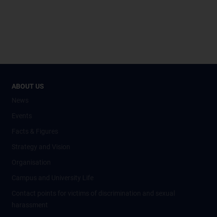
ABOUT US
News
Events
Facts & Figures
Strategy and Vision
Organisation
Campus and University Life
Contact points for victims of discrimination and sexual
harassment