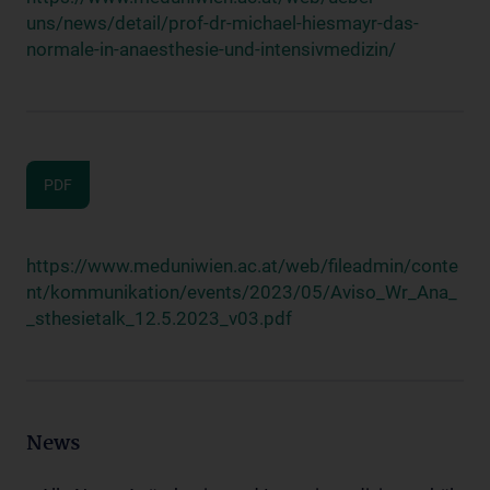
uns/news/detail/prof-dr-michael-hiesmayr-das-
normale-in-anaesthesie-und-intensivmedizin/
PDF
https://www.meduniwien.ac.at/web/fileadmin/conte
nt/kommunikation/events/2023/05/Aviso_Wr_Ana_
_sthesietalk_12.5.2023_v03.pdf
News