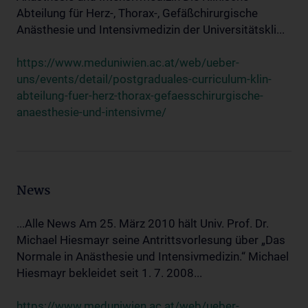
Abteilung für Herz-, Thorax-, Gefäßchirurgische
Anästhesie und Intensivmedizin der Universitätskli...
https://www.meduniwien.ac.at/web/ueber-
uns/events/detail/postgraduales-curriculum-klin-
abteilung-fuer-herz-thorax-gefaesschirurgische-
anaesthesie-und-intensivme/
News
...Alle News Am 25. März 2010 hält Univ. Prof. Dr.
Michael Hiesmayr seine Antrittsvorlesung über „Das
Normale in Anästhesie und Intensivmedizin.“ Michael
Hiesmayr bekleidet seit 1. 7. 2008...
https://www.meduniwien.ac.at/web/ueber-