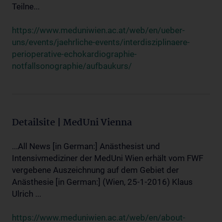
Teilne...
https://www.meduniwien.ac.at/web/en/ueber-
uns/events/jaehrliche-events/interdisziplinaere-
perioperative-echokardiographie-
notfallsonographie/aufbaukurs/
Detailsite | MedUni Vienna
...All News [in German:] Anästhesist und
Intensivmediziner der MedUni Wien erhält vom FWF
vergebene Auszeichnung auf dem Gebiet der
Anästhesie [in German:] (Wien, 25-1-2016) Klaus
Ulrich ...
https://www.meduniwien.ac.at/web/en/about-