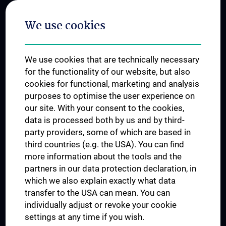
Postgraduate Trainings
We use cookies
Dual Career
Trusted Reseach - Research Security - Foreign Interference
We use cookies that are technically necessary
UNESCO Chair on Bioethics
for the functionality of our website, but also
MUVI
cookies for functional, marketing and analysis
purposes to optimise the user experience on
our site. With your consent to the cookies,
Connect with us
data is processed both by us and by third-
party providers, some of which are based in
third countries (e.g. the USA). You can find
more information about the tools and the
partners in our data protection declaration, in
which we also explain exactly what data
PRESSE
transfer to the USA can mean. You can
JOBS
individually adjust or revoke your cookie
MEDUNI SHOP
settings at any time if you wish.