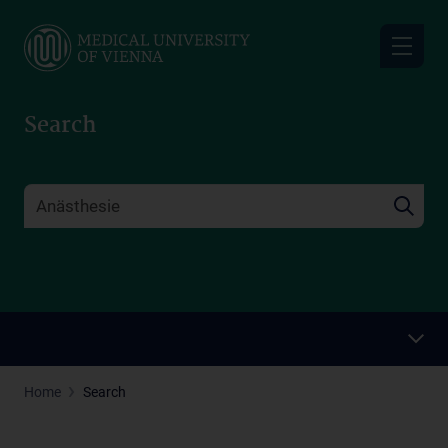
Skip
to
main
content
Search
Home
Search