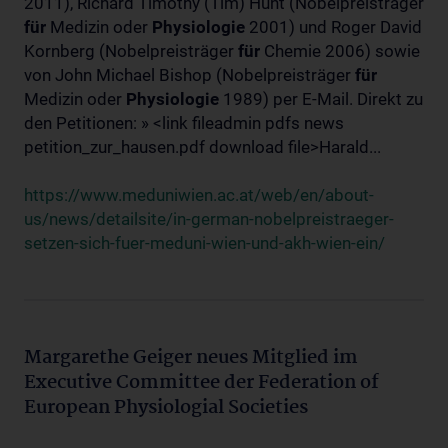
2011), Richard Timothy (Tim) Hunt (Nobelpreisträger
für
Medizin oder
Physiologie
2001) und Roger David
Kornberg (Nobelpreisträger
für
Chemie 2006) sowie
von John Michael Bishop (Nobelpreisträger
für
Medizin oder
Physiologie
1989) per E-Mail. Direkt zu
den Petitionen: » <link fileadmin pdfs news
petition_zur_hausen.pdf download file>Harald...
https://www.meduniwien.ac.at/web/en/about-
us/news/detailsite/in-german-nobelpreistraeger-
setzen-sich-fuer-meduni-wien-und-akh-wien-ein/
Margarethe Geiger neues Mitglied im
Executive Committee der Federation of
European Physiologial Societies