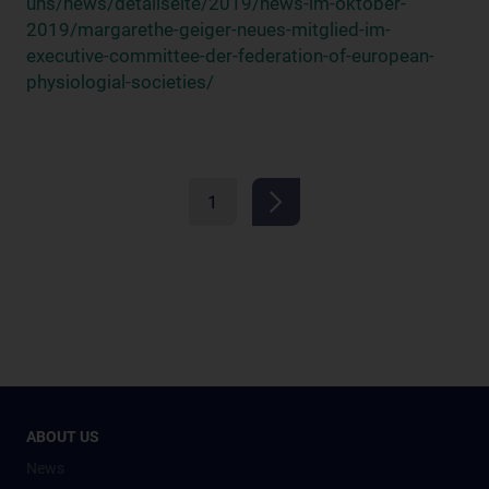
uns/news/detailseite/2019/news-im-oktober-
2019/margarethe-geiger-neues-mitglied-im-
executive-committee-der-federation-of-european-
physiologial-societies/
1
ABOUT US
News