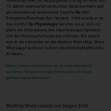
Universität Wien, ist vergangenen Freitag im Alter von
74 Jahren unerwartet verstorben. Spieckermann galt
als international anerkannter Experte
für
den
Energiestoffwechsel des Herzens. 1984 wurde er an
das Institut
für
Physiologie
berufen, wo er sich vor
allem der Erforschung des Herz-Kreislauf-Systems
und der Nachwuchsförderung widmete. Bis zuletzt
war er als Lehrender an der MedUni Wien tätig. Share
WhatsappFacebookTwitterLinkedInXingMailBlueSky
All News...
https://www.meduniwien.ac.at/web/en/about-
us/news/detailsite/in-german-trauer-um-paul-
gerhard-spieckermann/
MedUni Wien trauert um Jürgen Toth