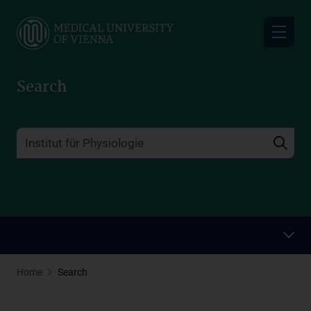
Skip
to
main
content
Search
Home
Search