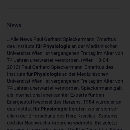
News
...Alle News Paul Gerhard Spieckermann, Emeritus
des Instituts
für
Physiologie
an der Medizinischen
Universität Wien, ist vergangenen Freitag im Alter von
74 Jahren unerwartet verstorben. (Wien, 18-04-
2012) Paul Gerhard Spieckermann, Emeritus des
Instituts
für
Physiologie
an der Medizinischen
Universität Wien, ist vergangenen Freitag im Alter von
74 Jahren unerwartet verstorben. Spieckermann galt
als international anerkannter Experte
für
den
Energiestoffwechsel des Herzens. 1984 wurde er an
das Institut
für
Physiologie
berufen, wo er sich vor
allem der Erforschung des Herz-Kreislauf-Systems
und der Nachwuchsförderung widmete. Bis zuletzt
war er als Lehrender an der MedUni Wien tätig. Share