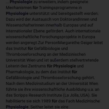
...
Physiologie
zu erweitern, indem geeignete
Mechanismen
für
Trainingsprogramme in
Physiologie
unterstützt und bereitgestellt werden.
Dazu wird der Austausch von DoktorandInnen und
WissenschafterInnen innerhalb Europas und auf
internationaler Ebene gefördert. Auch internationale
wissenschaftliche Forschungsprojekte in Europa
werden angeregt.Zur PersonMargarethe Geiger leitet
das Institut
für
Gefäßbiologie und
Thromboseforschung an der Medizinischen
Universität Wien und ist außerdem stellvertretende
Leiterin des Zentrums
für
Physiologie
und
Pharmakologie, zu dem das Institut
für
Gefäßbiologie und Thromboseforschung gehört.
Nach dem Medizinstudium an der Universität Wien
führte sie ihre wissenschaftliche Ausbildung u.a. an
das Scripps Research Institute (La Jolla, USA). Sie
habilitierte sie sich 1989
für
das Fach Medizinische
Physiologie
. Seither leitet sie eine