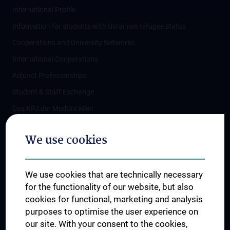
International Profile
Information for students with Ukrainian refugee status
Cooperations and University Networks
International Cooperations
Adjunct Professorships
Student & Staff Exchange
Das KPJ der MedUni Wien
Postgraduate Trainings
We use cookies
Dual Career
Trusted Reseach - Research Security - Foreign Interference
We use cookies that are technically necessary
UNESCO Chair on Bioethics
for the functionality of our website, but also
MUVI
cookies for functional, marketing and analysis
purposes to optimise the user experience on
our site. With your consent to the cookies,