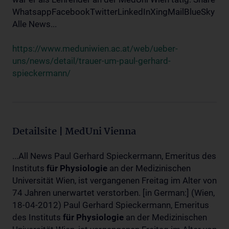
WhatsappFacebookTwitterLinkedInXingMailBlueSky
Alle News...
https://www.meduniwien.ac.at/web/ueber-
uns/news/detail/trauer-um-paul-gerhard-
spieckermann/
Detailsite | MedUni Vienna
...All News Paul Gerhard Spieckermann, Emeritus des
Instituts
für
Physiologie
an der Medizinischen
Universität Wien, ist vergangenen Freitag im Alter von
74 Jahren unerwartet verstorben. [in German:] (Wien,
18-04-2012) Paul Gerhard Spieckermann, Emeritus
des Instituts
für
Physiologie
an der Medizinischen