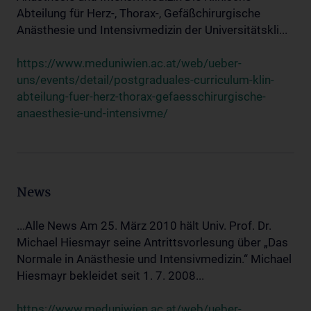
Abteilung für Herz-, Thorax-, Gefäßchirurgische
Anästhesie und Intensivmedizin der Universitätskli...
https://www.meduniwien.ac.at/web/ueber-
uns/events/detail/postgraduales-curriculum-klin-
abteilung-fuer-herz-thorax-gefaesschirurgische-
anaesthesie-und-intensivme/
News
...Alle News Am 25. März 2010 hält Univ. Prof. Dr.
Michael Hiesmayr seine Antrittsvorlesung über „Das
Normale in Anästhesie und Intensivmedizin.“ Michael
Hiesmayr bekleidet seit 1. 7. 2008...
https://www.meduniwien.ac.at/web/ueber-