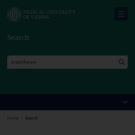
Skip
to
main
content
Search
Home
Search