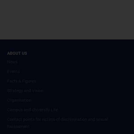
ABOUT US
News
Events
Facts & Figures
Strategy and Vision
Organisation
Campus and University Life
Contact points for victims of discrimination and sexual
harassment