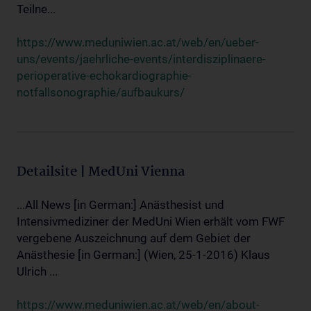
Teilne...
https://www.meduniwien.ac.at/web/en/ueber-
uns/events/jaehrliche-events/interdisziplinaere-
perioperative-echokardiographie-
notfallsonographie/aufbaukurs/
Detailsite | MedUni Vienna
...All News [in German:] Anästhesist und
Intensivmediziner der MedUni Wien erhält vom FWF
vergebene Auszeichnung auf dem Gebiet der
Anästhesie [in German:] (Wien, 25-1-2016) Klaus
Ulrich ...
https://www.meduniwien.ac.at/web/en/about-