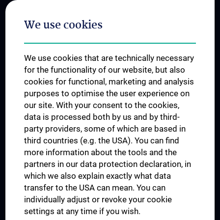
Postgraduate Trainings
We use cookies
Dual Career
Trusted Reseach - Research Security - Foreign Interference
We use cookies that are technically necessary
UNESCO Chair on Bioethics
for the functionality of our website, but also
MUVI
cookies for functional, marketing and analysis
purposes to optimise the user experience on
our site. With your consent to the cookies,
Connect with us
data is processed both by us and by third-
party providers, some of which are based in
third countries (e.g. the USA). You can find
more information about the tools and the
partners in our data protection declaration, in
which we also explain exactly what data
PRESSE
transfer to the USA can mean. You can
JOBS
individually adjust or revoke your cookie
MEDUNI SHOP
settings at any time if you wish.