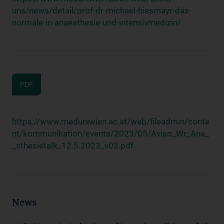
uns/news/detail/prof-dr-michael-hiesmayr-das-
normale-in-anaesthesie-und-intensivmedizin/
PDF
https://www.meduniwien.ac.at/web/fileadmin/conte
nt/kommunikation/events/2023/05/Aviso_Wr_Ana_
_sthesietalk_12.5.2023_v03.pdf
News