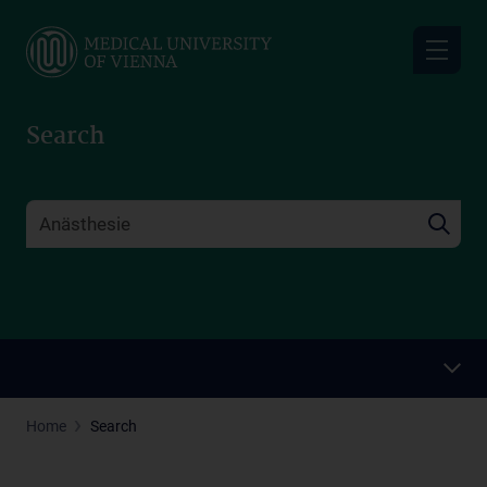
Skip
to
main
content
Search
Home
Search