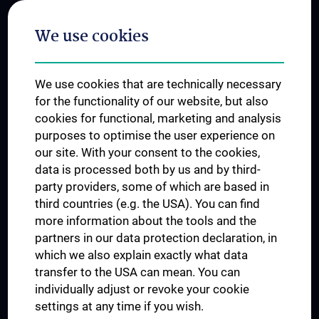
Postgraduate Trainings
We use cookies
Dual Career
Trusted Reseach - Research Security - Foreign Interference
We use cookies that are technically necessary
UNESCO Chair on Bioethics
for the functionality of our website, but also
MUVI
cookies for functional, marketing and analysis
purposes to optimise the user experience on
our site. With your consent to the cookies,
Connect with us
data is processed both by us and by third-
party providers, some of which are based in
third countries (e.g. the USA). You can find
more information about the tools and the
partners in our data protection declaration, in
which we also explain exactly what data
PRESSE
transfer to the USA can mean. You can
JOBS
individually adjust or revoke your cookie
MEDUNI SHOP
settings at any time if you wish.