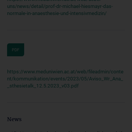
uns/news/detail/prof-dr-michael-hiesmayr-das-
normale-in-anaesthesie-und-intensivmedizin/
PDF
https://www.meduniwien.ac.at/web/fileadmin/conte
nt/kommunikation/events/2023/05/Aviso_Wr_Ana_
_sthesietalk_12.5.2023_v03.pdf
News