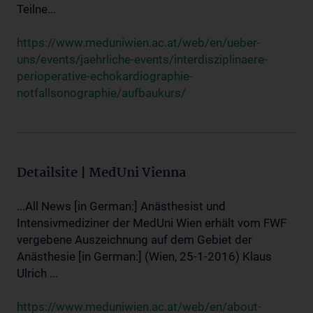
Teilne...
https://www.meduniwien.ac.at/web/en/ueber-
uns/events/jaehrliche-events/interdisziplinaere-
perioperative-echokardiographie-
notfallsonographie/aufbaukurs/
Detailsite | MedUni Vienna
...All News [in German:] Anästhesist und
Intensivmediziner der MedUni Wien erhält vom FWF
vergebene Auszeichnung auf dem Gebiet der
Anästhesie [in German:] (Wien, 25-1-2016) Klaus
Ulrich ...
https://www.meduniwien.ac.at/web/en/about-