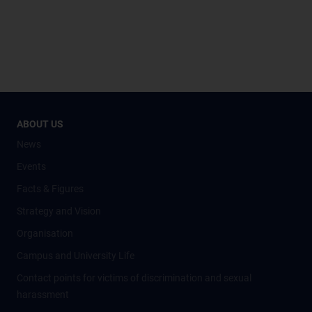
ABOUT US
News
Events
Facts & Figures
Strategy and Vision
Organisation
Campus and University Life
Contact points for victims of discrimination and sexual
harassment