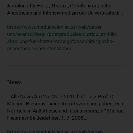
Abteilung für Herz-, Thorax-, Gefäßchirurgische
Anästhesie und Intensivmedizin der Universitätskli...
https://www.meduniwien.ac.at/web/ueber-
uns/events/detail/postgraduales-curriculum-klin-
abteilung-fuer-herz-thorax-gefaesschirurgische-
anaesthesie-und-intensivme/
News
...Alle News Am 25. März 2010 hält Univ. Prof. Dr.
Michael Hiesmayr seine Antrittsvorlesung über „Das
Normale in Anästhesie und Intensivmedizin.“ Michael
Hiesmayr bekleidet seit 1. 7. 2008...
https://www.meduniwien.ac.at/web/ueber-