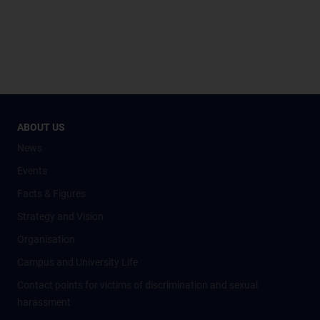
ABOUT US
News
Events
Facts & Figures
Strategy and Vision
Organisation
Campus and University Life
Contact points for victims of discrimination and sexual
harassment