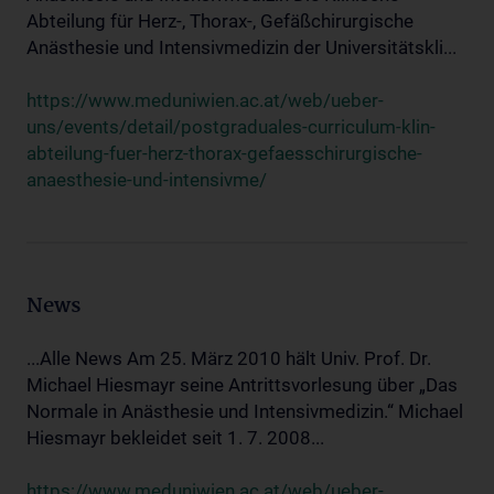
Abteilung für Herz-, Thorax-, Gefäßchirurgische
Anästhesie und Intensivmedizin der Universitätskli...
https://www.meduniwien.ac.at/web/ueber-
uns/events/detail/postgraduales-curriculum-klin-
abteilung-fuer-herz-thorax-gefaesschirurgische-
anaesthesie-und-intensivme/
News
...Alle News Am 25. März 2010 hält Univ. Prof. Dr.
Michael Hiesmayr seine Antrittsvorlesung über „Das
Normale in Anästhesie und Intensivmedizin.“ Michael
Hiesmayr bekleidet seit 1. 7. 2008...
https://www.meduniwien.ac.at/web/ueber-