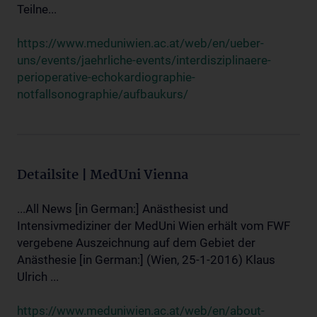
Teilne...
https://www.meduniwien.ac.at/web/en/ueber-
uns/events/jaehrliche-events/interdisziplinaere-
perioperative-echokardiographie-
notfallsonographie/aufbaukurs/
Detailsite | MedUni Vienna
...All News [in German:] Anästhesist und
Intensivmediziner der MedUni Wien erhält vom FWF
vergebene Auszeichnung auf dem Gebiet der
Anästhesie [in German:] (Wien, 25-1-2016) Klaus
Ulrich ...
https://www.meduniwien.ac.at/web/en/about-