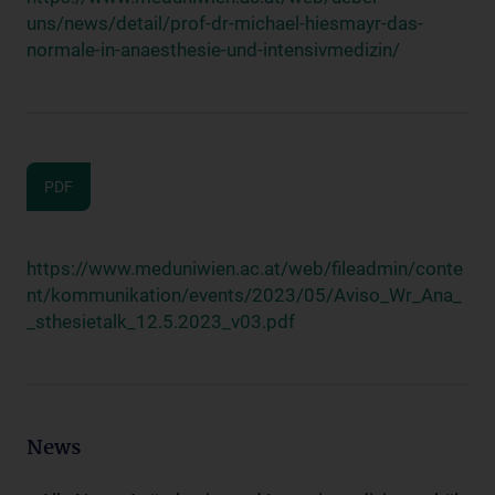
uns/news/detail/prof-dr-michael-hiesmayr-das-
normale-in-anaesthesie-und-intensivmedizin/
PDF
https://www.meduniwien.ac.at/web/fileadmin/conte
nt/kommunikation/events/2023/05/Aviso_Wr_Ana_
_sthesietalk_12.5.2023_v03.pdf
News