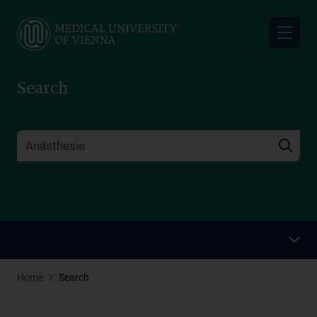
Skip
to
main
content
Search
Home
Search