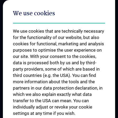
Postgraduate Trainings
We use cookies
Dual Career
Trusted Reseach - Research Security - Foreign Interference
We use cookies that are technically necessary
UNESCO Chair on Bioethics
for the functionality of our website, but also
MUVI
cookies for functional, marketing and analysis
purposes to optimise the user experience on
our site. With your consent to the cookies,
Connect with us
data is processed both by us and by third-
party providers, some of which are based in
third countries (e.g. the USA). You can find
more information about the tools and the
partners in our data protection declaration, in
which we also explain exactly what data
PRESSE
transfer to the USA can mean. You can
JOBS
individually adjust or revoke your cookie
MEDUNI SHOP
settings at any time if you wish.