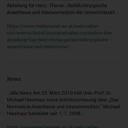
Abteilung für Herz-, Thorax-, Gefäßchirurgische
Anästhesie und Intensivmedizin der Universitätskli...
https://www.meduniwien.ac.at/web/ueber-
uns/events/detail/postgraduales-curriculum-klin-
abteilung-fuer-herz-thorax-gefaesschirurgische-
anaesthesie-und-intensivme/
News
...Alle News Am 25. März 2010 hält Univ. Prof. Dr.
Michael Hiesmayr seine Antrittsvorlesung über „Das
Normale in Anästhesie und Intensivmedizin.“ Michael
Hiesmayr bekleidet seit 1. 7. 2008...
https://www.meduniwien.ac.at/web/ueber-