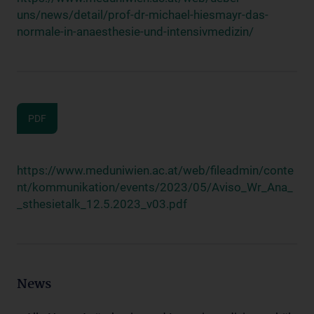
uns/news/detail/prof-dr-michael-hiesmayr-das-
normale-in-anaesthesie-und-intensivmedizin/
PDF
https://www.meduniwien.ac.at/web/fileadmin/conte
nt/kommunikation/events/2023/05/Aviso_Wr_Ana_
_sthesietalk_12.5.2023_v03.pdf
News