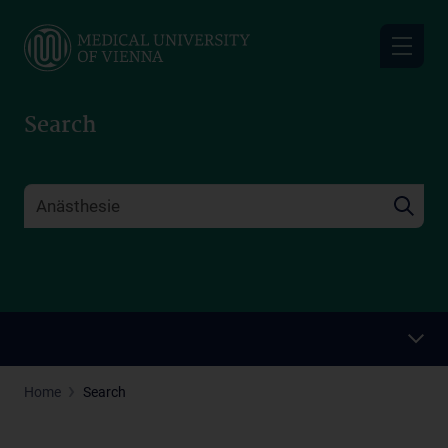
Skip
to
main
content
Search
Home
Search