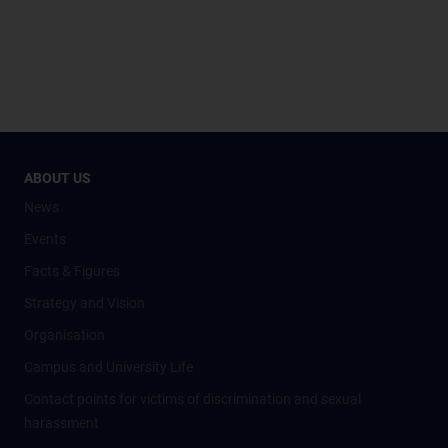
ABOUT US
News
Events
Facts & Figures
Strategy and Vision
Organisation
Campus and University Life
Contact points for victims of discrimination and sexual
harassment