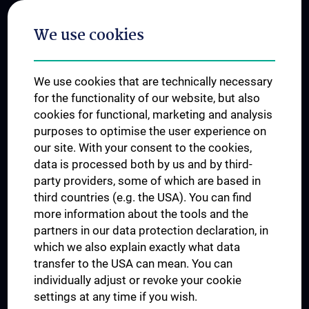
Postgraduate Trainings
We use cookies
Dual Career
Trusted Reseach - Research Security - Foreign Interference
We use cookies that are technically necessary
UNESCO Chair on Bioethics
for the functionality of our website, but also
MUVI
cookies for functional, marketing and analysis
purposes to optimise the user experience on
our site. With your consent to the cookies,
Connect with us
data is processed both by us and by third-
party providers, some of which are based in
third countries (e.g. the USA). You can find
more information about the tools and the
partners in our data protection declaration, in
which we also explain exactly what data
PRESSE
transfer to the USA can mean. You can
JOBS
individually adjust or revoke your cookie
MEDUNI SHOP
settings at any time if you wish.