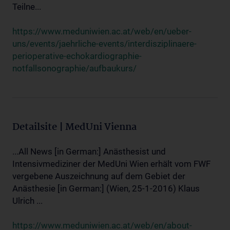
Teilne...
https://www.meduniwien.ac.at/web/en/ueber-
uns/events/jaehrliche-events/interdisziplinaere-
perioperative-echokardiographie-
notfallsonographie/aufbaukurs/
Detailsite | MedUni Vienna
...All News [in German:] Anästhesist und
Intensivmediziner der MedUni Wien erhält vom FWF
vergebene Auszeichnung auf dem Gebiet der
Anästhesie [in German:] (Wien, 25-1-2016) Klaus
Ulrich ...
https://www.meduniwien.ac.at/web/en/about-