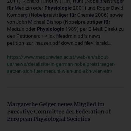
2011), Richard Timothy (Tim) Hunt (Nobelpreisträger
für
Medizin oder
Physiologie
2001) und Roger David
Kornberg (Nobelpreisträger
für
Chemie 2006) sowie
von John Michael Bishop (Nobelpreisträger
für
Medizin oder
Physiologie
1989) per E-Mail. Direkt zu
den Petitionen: » <link fileadmin pdfs news
petition_zur_hausen.pdf download file>Harald...
https://www.meduniwien.ac.at/web/en/about-
us/news/detailsite/in-german-nobelpreistraeger-
setzen-sich-fuer-meduni-wien-und-akh-wien-ein/
Margarethe Geiger neues Mitglied im
Executive Committee der Federation of
European Physiologial Societies