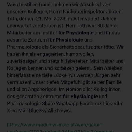
Wien In stiller Trauer nehmen wir Abschied von
unserem Kollegen, Herrn Fachoberinspektor Jürgen
Toth, der am 21. Mai 2023 im Alter von 51 Jahren
unerwartet verstorben ist. Herr Toth war 30 Jahre
Mitarbeiter am Institut
für
Physiologie
und
für
das
gesamte Zentrum
für
Physiologie
und
Pharmakologie als Sicherheitsbeauftragter tätig. Wir
haben ihn als engagierten, humorvollen,
zuverlässigen und stets hilfsbereiten Mitarbeiter und
Kollegen kennen und schätzen gelernt. Sein Ableben
hinterlässt eine tiefe Lücke, wir werden Jürgen sehr
vermissen! Unser tiefes Mitgefühl gilt seiner Familie
und allen Angehörigen. Im Namen aller Kolleg:innen
des gesamten Zentrums
für
Physiologie
und
Pharmakologie Share Whatsapp Facebook LinkedIn
Xing Mail BlueSky Alle News...
https://www.meduniwien.ac.at/web/ueber-
uns/news/2023/default-34fee72b1e-2/meduni-