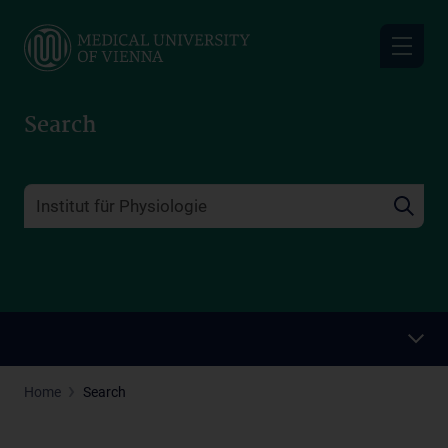
Skip
to
main
content
Search
Home
Search