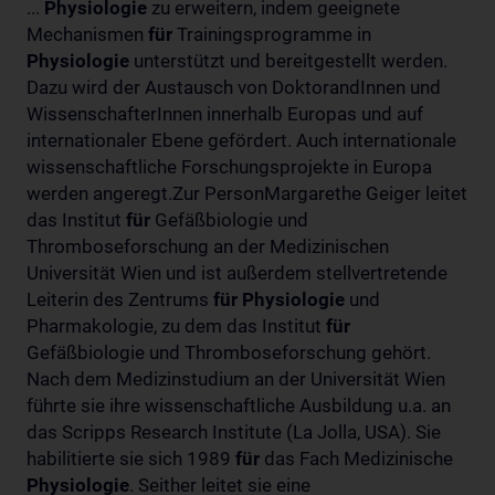
...
Physiologie
zu erweitern, indem geeignete
Mechanismen
für
Trainingsprogramme in
Physiologie
unterstützt und bereitgestellt werden.
Dazu wird der Austausch von DoktorandInnen und
WissenschafterInnen innerhalb Europas und auf
internationaler Ebene gefördert. Auch internationale
wissenschaftliche Forschungsprojekte in Europa
werden angeregt.Zur PersonMargarethe Geiger leitet
das Institut
für
Gefäßbiologie und
Thromboseforschung an der Medizinischen
Universität Wien und ist außerdem stellvertretende
Leiterin des Zentrums
für
Physiologie
und
Pharmakologie, zu dem das Institut
für
Gefäßbiologie und Thromboseforschung gehört.
Nach dem Medizinstudium an der Universität Wien
führte sie ihre wissenschaftliche Ausbildung u.a. an
das Scripps Research Institute (La Jolla, USA). Sie
habilitierte sie sich 1989
für
das Fach Medizinische
Physiologie
. Seither leitet sie eine