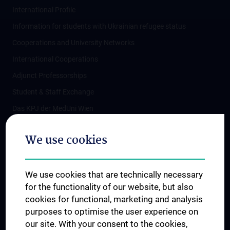
International Profile
Information for students with Ukrainian refugee status
Cooperations and University Networks
International Cooperations
Adjunct Professorships
Student & Staff Exchange
Das KPJ der MedUni Wien
Postgraduate Trainings
We use cookies
Dual Career
Trusted Reseach - Research Security - Foreign Interference
We use cookies that are technically necessary
UNESCO Chair on Bioethics
for the functionality of our website, but also
MUVI
cookies for functional, marketing and analysis
purposes to optimise the user experience on
our site. With your consent to the cookies,