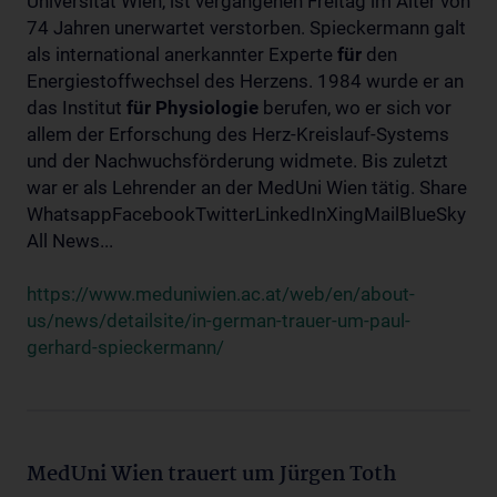
Universität Wien, ist vergangenen Freitag im Alter von
74 Jahren unerwartet verstorben. Spieckermann galt
als international anerkannter Experte
für
den
Energiestoffwechsel des Herzens. 1984 wurde er an
das Institut
für
Physiologie
berufen, wo er sich vor
allem der Erforschung des Herz-Kreislauf-Systems
und der Nachwuchsförderung widmete. Bis zuletzt
war er als Lehrender an der MedUni Wien tätig. Share
WhatsappFacebookTwitterLinkedInXingMailBlueSky
All News...
https://www.meduniwien.ac.at/web/en/about-
us/news/detailsite/in-german-trauer-um-paul-
gerhard-spieckermann/
MedUni Wien trauert um Jürgen Toth