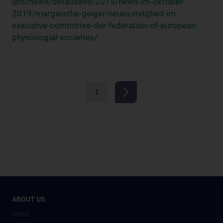
uns/news/detailseite/2019/news-im-oktober-
2019/margarethe-geiger-neues-mitglied-im-
executive-committee-der-federation-of-european-
physiologial-societies/
1
ABOUT US
News