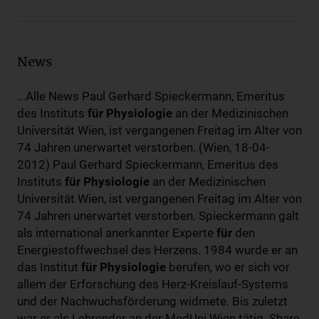
News
...Alle News Paul Gerhard Spieckermann, Emeritus
des Instituts
für
Physiologie
an der Medizinischen
Universität Wien, ist vergangenen Freitag im Alter von
74 Jahren unerwartet verstorben. (Wien, 18-04-
2012) Paul Gerhard Spieckermann, Emeritus des
Instituts
für
Physiologie
an der Medizinischen
Universität Wien, ist vergangenen Freitag im Alter von
74 Jahren unerwartet verstorben. Spieckermann galt
als international anerkannter Experte
für
den
Energiestoffwechsel des Herzens. 1984 wurde er an
das Institut
für
Physiologie
berufen, wo er sich vor
allem der Erforschung des Herz-Kreislauf-Systems
und der Nachwuchsförderung widmete. Bis zuletzt
war er als Lehrender an der MedUni Wien tätig. Share