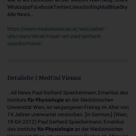
WhatsappFacebookTwitterLinkedInXingMailBlueSky
Alle News...
https://www.meduniwien.ac.at/web/ueber-
uns/news/detail/trauer-um-paul-gerhard-
spieckermann/
Detailsite | MedUni Vienna
...All News Paul Gerhard Spieckermann, Emeritus des
Instituts
für
Physiologie
an der Medizinischen
Universität Wien, ist vergangenen Freitag im Alter von
74 Jahren unerwartet verstorben. [in German:] (Wien,
18-04-2012) Paul Gerhard Spieckermann, Emeritus
des Instituts
für
Physiologie
an der Medizinischen