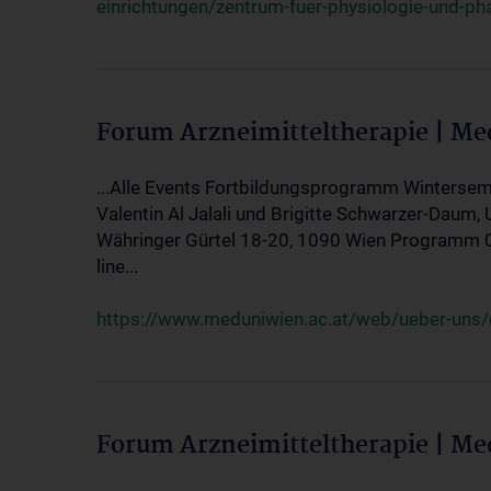
einrichtungen/zentrum-fuer-physiologie-und-p
Forum Arzneimitteltherapie | M
...Alle Events Fortbildungsprogramm Wintersem
Valentin Al Jalali und Brigitte Schwarzer-Daum, 
Währinger Gürtel 18-20, 1090 Wien Programm 05.
line...
https://www.meduniwien.ac.at/web/ueber-uns/ev
Forum Arzneimitteltherapie | M