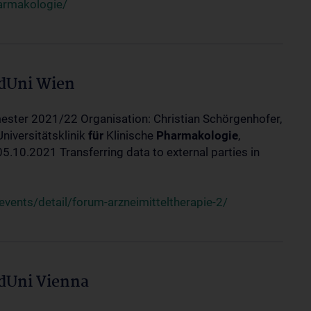
harmakologie/
edUni Wien
ester 2021/22 Organisation: Christian Schörgenhofer,
Universitätsklinik
für
Klinische
Pharmakologie
,
10.2021 Transferring data to external parties in
ents/detail/forum-arzneimitteltherapie-2/
edUni Vienna