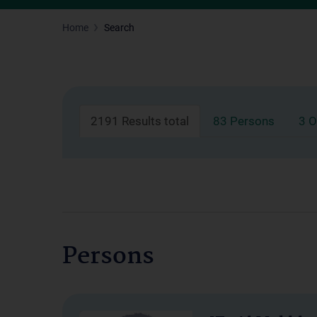
Home
Search
2191 Results total
83 Persons
3 O
Persons