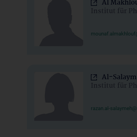
Al Makhlo
Institut für 
mounaf.almakhlouf
Al-Salaym
Institut für 
razan.al-salaymeh@