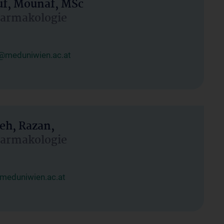
uf, Mounaf, MSc
Pharmakologie
@meduniwien.ac.at
eh, Razan,
Pharmakologie
meduniwien.ac.at