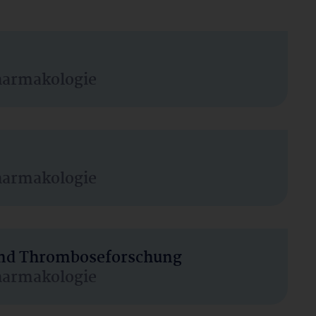
harmakologie
harmakologie
 und Thromboseforschung
harmakologie