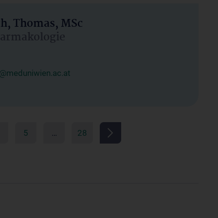
h, Thomas, MSc
Pharmakologie
@meduniwien.ac.at
5
…
28