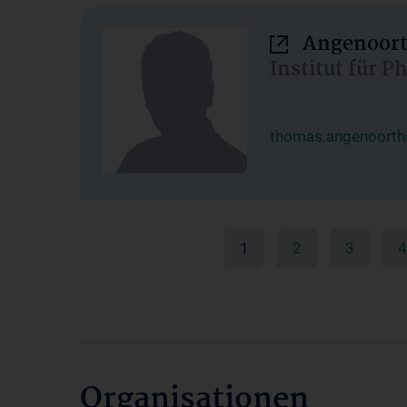
Angenoort
Institut für 
thomas.angenoorth
1
2
3
4
Organisationen