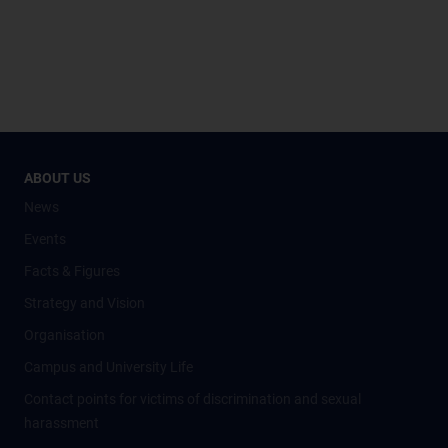
ABOUT US
News
Events
Facts & Figures
Strategy and Vision
Organisation
Campus and University Life
Contact points for victims of discrimination and sexual
harassment