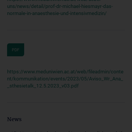
uns/news/detail/prof-dr-michael-hiesmayr-das-
normale-in-anaesthesie-und-intensivmedizin/
PDF
https://www.meduniwien.ac.at/web/fileadmin/conte
nt/kommunikation/events/2023/05/Aviso_Wr_Ana_
_sthesietalk_12.5.2023_v03.pdf
News