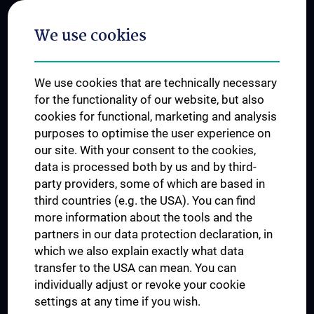
Postgraduate Trainings
We use cookies
Dual Career
Trusted Reseach - Research Security - Foreign Interference
We use cookies that are technically necessary
UNESCO Chair on Bioethics
for the functionality of our website, but also
MUVI
cookies for functional, marketing and analysis
purposes to optimise the user experience on
our site. With your consent to the cookies,
Connect with us
data is processed both by us and by third-
party providers, some of which are based in
third countries (e.g. the USA). You can find
more information about the tools and the
partners in our data protection declaration, in
which we also explain exactly what data
PRESSE
transfer to the USA can mean. You can
JOBS
individually adjust or revoke your cookie
MEDUNI SHOP
settings at any time if you wish.