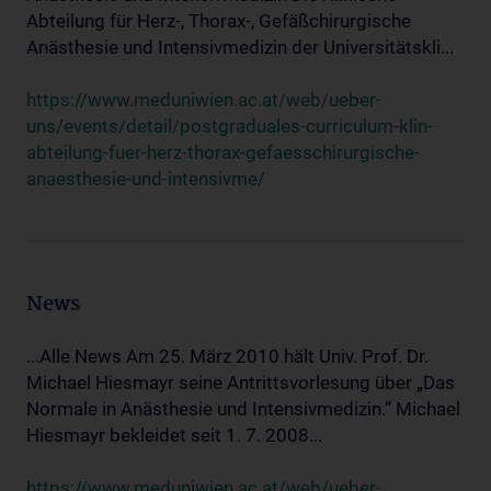
Abteilung für Herz-, Thorax-, Gefäßchirurgische
Anästhesie und Intensivmedizin der Universitätskli...
https://www.meduniwien.ac.at/web/ueber-
uns/events/detail/postgraduales-curriculum-klin-
abteilung-fuer-herz-thorax-gefaesschirurgische-
anaesthesie-und-intensivme/
News
...Alle News Am 25. März 2010 hält Univ. Prof. Dr.
Michael Hiesmayr seine Antrittsvorlesung über „Das
Normale in Anästhesie und Intensivmedizin.“ Michael
Hiesmayr bekleidet seit 1. 7. 2008...
https://www.meduniwien.ac.at/web/ueber-