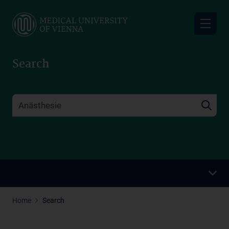
Skip
to
main
content
Search
Home
Search