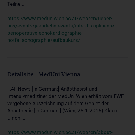
Teilne...
https://www.meduniwien.ac.at/web/en/ueber-
uns/events/jaehrliche-events/interdisziplinaere-
perioperative-echokardiographie-
notfallsonographie/aufbaukurs/
Detailsite | MedUni Vienna
...All News [in German:] Anästhesist und
Intensivmediziner der MedUni Wien erhält vom FWF
vergebene Auszeichnung auf dem Gebiet der
Anästhesie [in German:] (Wien, 25-1-2016) Klaus
Ulrich ...
https://www.meduniwien.ac.at/web/en/about-