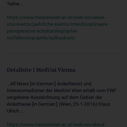
Teilne...
https://www.meduniwien.ac.at/web/en/ueber-
uns/events/jaehrliche-events/interdisziplinaere-
perioperative-echokardiographie-
notfallsonographie/aufbaukurs/
Detailsite | MedUni Vienna
...All News [in German:] Anästhesist und
Intensivmediziner der MedUni Wien erhält vom FWF
vergebene Auszeichnung auf dem Gebiet der
Anästhesie [in German:] (Wien, 25-1-2016) Klaus
Ulrich ...
https://www.meduniwien.ac.at/web/en/about-