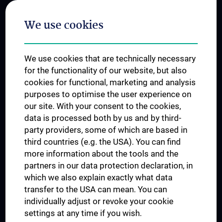
Postgraduate Trainings
We use cookies
Dual Career
Trusted Reseach - Research Security - Foreign Interference
We use cookies that are technically necessary
UNESCO Chair on Bioethics
for the functionality of our website, but also
MUVI
cookies for functional, marketing and analysis
purposes to optimise the user experience on
our site. With your consent to the cookies,
Connect with us
data is processed both by us and by third-
party providers, some of which are based in
third countries (e.g. the USA). You can find
more information about the tools and the
partners in our data protection declaration, in
which we also explain exactly what data
PRESSE
transfer to the USA can mean. You can
JOBS
individually adjust or revoke your cookie
MEDUNI SHOP
settings at any time if you wish.