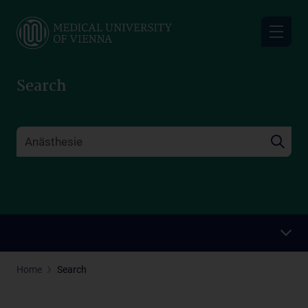
Skip
to
main
content
Search
Home
Search