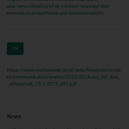
uns/news/detail/prof-dr-michael-hiesmayr-das-
normale-in-anaesthesie-und-intensivmedizin/
PDF
https://www.meduniwien.ac.at/web/fileadmin/conte
nt/kommunikation/events/2023/05/Aviso_Wr_Ana_
_sthesietalk_12.5.2023_v03.pdf
News