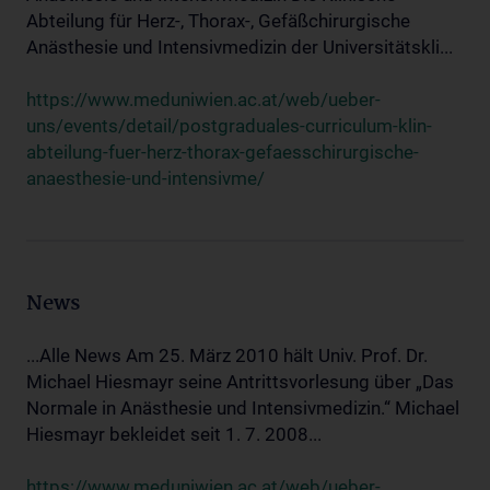
Abteilung für Herz-, Thorax-, Gefäßchirurgische
Anästhesie und Intensivmedizin der Universitätskli...
https://www.meduniwien.ac.at/web/ueber-
uns/events/detail/postgraduales-curriculum-klin-
abteilung-fuer-herz-thorax-gefaesschirurgische-
anaesthesie-und-intensivme/
News
...Alle News Am 25. März 2010 hält Univ. Prof. Dr.
Michael Hiesmayr seine Antrittsvorlesung über „Das
Normale in Anästhesie und Intensivmedizin.“ Michael
Hiesmayr bekleidet seit 1. 7. 2008...
https://www.meduniwien.ac.at/web/ueber-