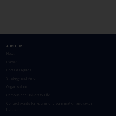
ABOUT US
News
Events
Facts & Figures
Strategy and Vision
Organisation
Campus and University Life
Contact points for victims of discrimination and sexual
harassment