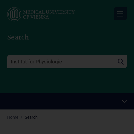
Skip
to
main
content
Search
Home
Search