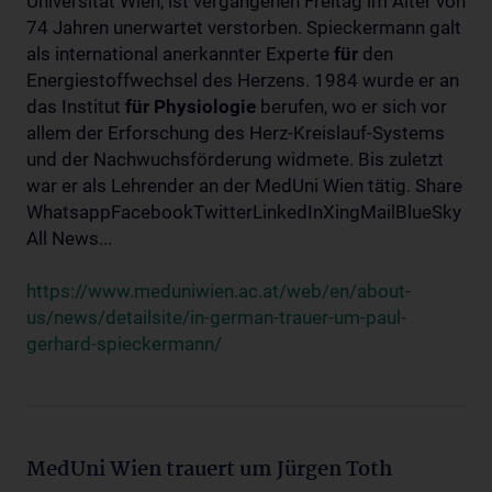
Universität Wien, ist vergangenen Freitag im Alter von
74 Jahren unerwartet verstorben. Spieckermann galt
als international anerkannter Experte
für
den
Energiestoffwechsel des Herzens. 1984 wurde er an
das Institut
für
Physiologie
berufen, wo er sich vor
allem der Erforschung des Herz-Kreislauf-Systems
und der Nachwuchsförderung widmete. Bis zuletzt
war er als Lehrender an der MedUni Wien tätig. Share
WhatsappFacebookTwitterLinkedInXingMailBlueSky
All News...
https://www.meduniwien.ac.at/web/en/about-
us/news/detailsite/in-german-trauer-um-paul-
gerhard-spieckermann/
MedUni Wien trauert um Jürgen Toth