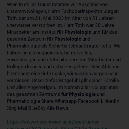
Wien In stiller Trauer nehmen wir Abschied von
unserem Kollegen, Herrn Fachoberinspektor Jürgen
Toth, der am 21. Mai 2023 im Alter von 51 Jahren
unerwartet verstorben ist. Herr Toth war 30 Jahre
Mitarbeiter am Institut
für
Physiologie
und
für
das
gesamte Zentrum
für
Physiologie
und
Pharmakologie als Sicherheitsbeauftragter tätig. Wir
haben ihn als engagierten, humorvollen,
zuverlässigen und stets hilfsbereiten Mitarbeiter und
Kollegen kennen und schätzen gelernt. Sein Ableben
hinterlässt eine tiefe Lücke, wir werden Jürgen sehr
vermissen! Unser tiefes Mitgefühl gilt seiner Familie
und allen Angehörigen. Im Namen aller Kolleg:innen
des gesamten Zentrums
für
Physiologie
und
Pharmakologie Share Whatsapp Facebook LinkedIn
Xing Mail BlueSky Alle News...
https://www.meduniwien.ac.at/web/ueber-
uns/news/2023/default-34fee72b1e-2/meduni-