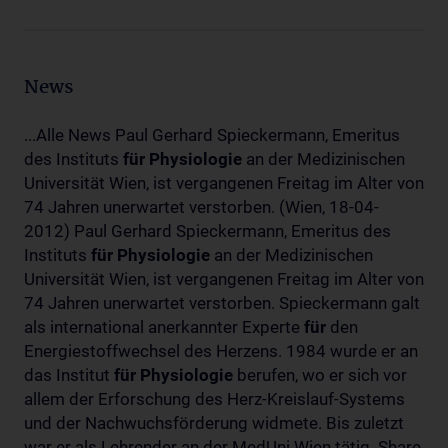
News
...Alle News Paul Gerhard Spieckermann, Emeritus
des Instituts
für
Physiologie
an der Medizinischen
Universität Wien, ist vergangenen Freitag im Alter von
74 Jahren unerwartet verstorben. (Wien, 18-04-
2012) Paul Gerhard Spieckermann, Emeritus des
Instituts
für
Physiologie
an der Medizinischen
Universität Wien, ist vergangenen Freitag im Alter von
74 Jahren unerwartet verstorben. Spieckermann galt
als international anerkannter Experte
für
den
Energiestoffwechsel des Herzens. 1984 wurde er an
das Institut
für
Physiologie
berufen, wo er sich vor
allem der Erforschung des Herz-Kreislauf-Systems
und der Nachwuchsförderung widmete. Bis zuletzt
war er als Lehrender an der MedUni Wien tätig. Share