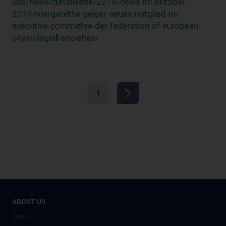
uns/news/detailseite/2019/news-im-oktober-
2019/margarethe-geiger-neues-mitglied-im-
executive-committee-der-federation-of-european-
physiologial-societies/
1
ABOUT US
News