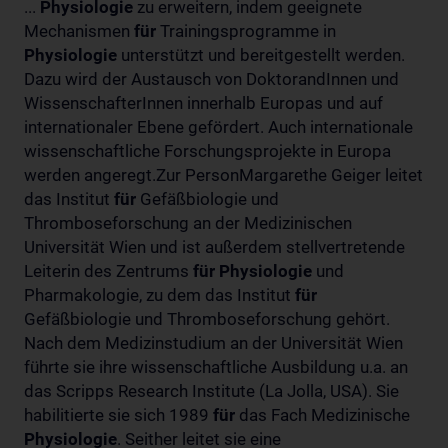
...
Physiologie
zu erweitern, indem geeignete
Mechanismen
für
Trainingsprogramme in
Physiologie
unterstützt und bereitgestellt werden.
Dazu wird der Austausch von DoktorandInnen und
WissenschafterInnen innerhalb Europas und auf
internationaler Ebene gefördert. Auch internationale
wissenschaftliche Forschungsprojekte in Europa
werden angeregt.Zur PersonMargarethe Geiger leitet
das Institut
für
Gefäßbiologie und
Thromboseforschung an der Medizinischen
Universität Wien und ist außerdem stellvertretende
Leiterin des Zentrums
für
Physiologie
und
Pharmakologie, zu dem das Institut
für
Gefäßbiologie und Thromboseforschung gehört.
Nach dem Medizinstudium an der Universität Wien
führte sie ihre wissenschaftliche Ausbildung u.a. an
das Scripps Research Institute (La Jolla, USA). Sie
habilitierte sie sich 1989
für
das Fach Medizinische
Physiologie
. Seither leitet sie eine