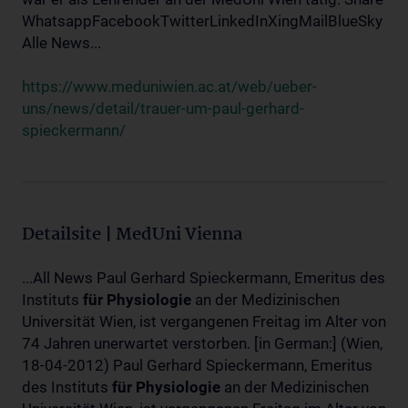
WhatsappFacebookTwitterLinkedInXingMailBlueSky
Alle News...
https://www.meduniwien.ac.at/web/ueber-
uns/news/detail/trauer-um-paul-gerhard-
spieckermann/
Detailsite | MedUni Vienna
...All News Paul Gerhard Spieckermann, Emeritus des
Instituts
für
Physiologie
an der Medizinischen
Universität Wien, ist vergangenen Freitag im Alter von
74 Jahren unerwartet verstorben. [in German:] (Wien,
18-04-2012) Paul Gerhard Spieckermann, Emeritus
des Instituts
für
Physiologie
an der Medizinischen