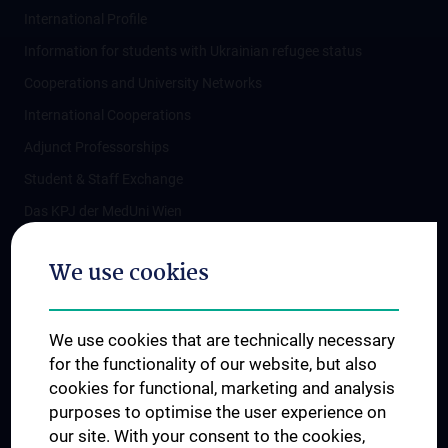
International Profile
Information for students with Ukrainian refugee status
Cooperations and University Networks
International Cooperations
Adjunct Professorships
Student & Staff Exchange
Das KPJ der MedUni Wien
Postgraduate Trainings
We use cookies
Dual Career
Trusted Reseach - Research Security - Foreign Interference
We use cookies that are technically necessary
UNESCO Chair on Bioethics
for the functionality of our website, but also
MUVI
cookies for functional, marketing and analysis
purposes to optimise the user experience on
our site. With your consent to the cookies,