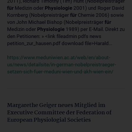
2011), Richard Timothy (Tim) Hunt (Nobelpreisträger
für
Medizin oder
Physiologie
2001) und Roger David
Kornberg (Nobelpreisträger
für
Chemie 2006) sowie
von John Michael Bishop (Nobelpreisträger
für
Medizin oder
Physiologie
1989) per E-Mail. Direkt zu
den Petitionen: » <link fileadmin pdfs news
petition_zur_hausen.pdf download file>Harald...
https://www.meduniwien.ac.at/web/en/about-
us/news/detailsite/in-german-nobelpreistraeger-
setzen-sich-fuer-meduni-wien-und-akh-wien-ein/
Margarethe Geiger neues Mitglied im
Executive Committee der Federation of
European Physiologial Societies