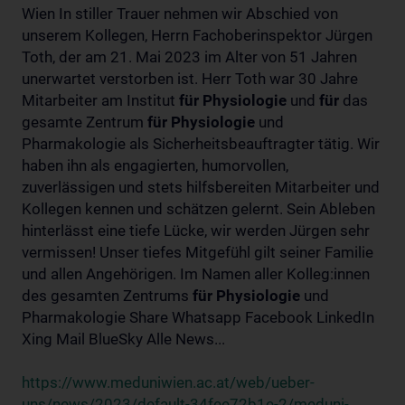
Wien In stiller Trauer nehmen wir Abschied von
unserem Kollegen, Herrn Fachoberinspektor Jürgen
Toth, der am 21. Mai 2023 im Alter von 51 Jahren
unerwartet verstorben ist. Herr Toth war 30 Jahre
Mitarbeiter am Institut
für
Physiologie
und
für
das
gesamte Zentrum
für
Physiologie
und
Pharmakologie als Sicherheitsbeauftragter tätig. Wir
haben ihn als engagierten, humorvollen,
zuverlässigen und stets hilfsbereiten Mitarbeiter und
Kollegen kennen und schätzen gelernt. Sein Ableben
hinterlässt eine tiefe Lücke, wir werden Jürgen sehr
vermissen! Unser tiefes Mitgefühl gilt seiner Familie
und allen Angehörigen. Im Namen aller Kolleg:innen
des gesamten Zentrums
für
Physiologie
und
Pharmakologie Share Whatsapp Facebook LinkedIn
Xing Mail BlueSky Alle News...
https://www.meduniwien.ac.at/web/ueber-
uns/news/2023/default-34fee72b1e-2/meduni-