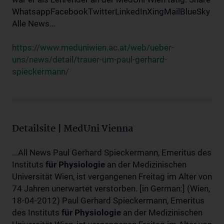
WhatsappFacebookTwitterLinkedInXingMailBlueSky
Alle News...
https://www.meduniwien.ac.at/web/ueber-
uns/news/detail/trauer-um-paul-gerhard-
spieckermann/
Detailsite | MedUni Vienna
...All News Paul Gerhard Spieckermann, Emeritus des
Instituts
für
Physiologie
an der Medizinischen
Universität Wien, ist vergangenen Freitag im Alter von
74 Jahren unerwartet verstorben. [in German:] (Wien,
18-04-2012) Paul Gerhard Spieckermann, Emeritus
des Instituts
für
Physiologie
an der Medizinischen