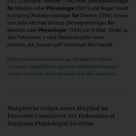
2011), Richard Timothy (Tim) Hunt (Nobelpreisträger
für
Medizin oder
Physiologie
2001) und Roger David
Kornberg (Nobelpreisträger
für
Chemie 2006) sowie
von John Michael Bishop (Nobelpreisträger
für
Medizin oder
Physiologie
1989) per E-Mail. Direkt zu
den Petitionen: » <link fileadmin pdfs news
petition_zur_hausen.pdf download file>Harald...
https://www.meduniwien.ac.at/web/en/about-
us/news/detailsite/in-german-nobelpreistraeger-
setzen-sich-fuer-meduni-wien-und-akh-wien-ein/
Margarethe Geiger neues Mitglied im
Executive Committee der Federation of
European Physiologial Societies