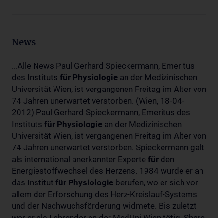
News
...Alle News Paul Gerhard Spieckermann, Emeritus
des Instituts
für
Physiologie
an der Medizinischen
Universität Wien, ist vergangenen Freitag im Alter von
74 Jahren unerwartet verstorben. (Wien, 18-04-
2012) Paul Gerhard Spieckermann, Emeritus des
Instituts
für
Physiologie
an der Medizinischen
Universität Wien, ist vergangenen Freitag im Alter von
74 Jahren unerwartet verstorben. Spieckermann galt
als international anerkannter Experte
für
den
Energiestoffwechsel des Herzens. 1984 wurde er an
das Institut
für
Physiologie
berufen, wo er sich vor
allem der Erforschung des Herz-Kreislauf-Systems
und der Nachwuchsförderung widmete. Bis zuletzt
war er als Lehrender an der MedUni Wien tätig. Share