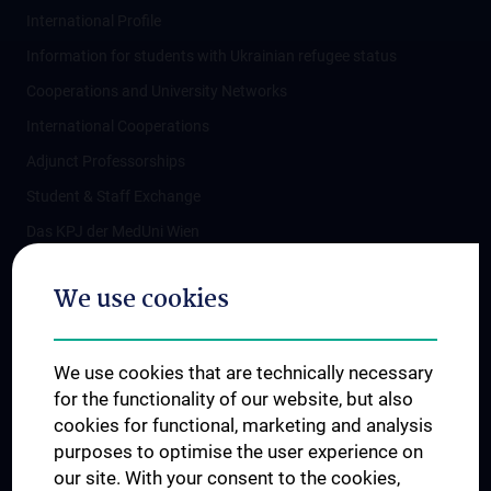
International Profile
Information for students with Ukrainian refugee status
Cooperations and University Networks
International Cooperations
Adjunct Professorships
Student & Staff Exchange
Das KPJ der MedUni Wien
Postgraduate Trainings
We use cookies
Dual Career
Trusted Reseach - Research Security - Foreign Interference
We use cookies that are technically necessary
UNESCO Chair on Bioethics
for the functionality of our website, but also
MUVI
cookies for functional, marketing and analysis
purposes to optimise the user experience on
our site. With your consent to the cookies,