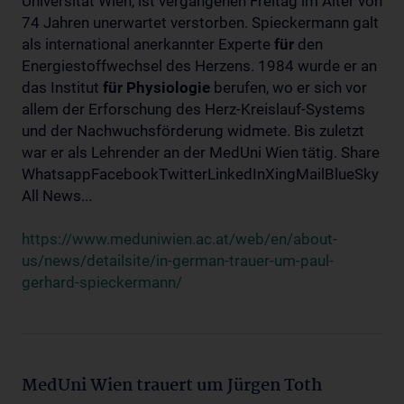
Universität Wien, ist vergangenen Freitag im Alter von
74 Jahren unerwartet verstorben. Spieckermann galt
als international anerkannter Experte
für
den
Energiestoffwechsel des Herzens. 1984 wurde er an
das Institut
für
Physiologie
berufen, wo er sich vor
allem der Erforschung des Herz-Kreislauf-Systems
und der Nachwuchsförderung widmete. Bis zuletzt
war er als Lehrender an der MedUni Wien tätig. Share
WhatsappFacebookTwitterLinkedInXingMailBlueSky
All News...
https://www.meduniwien.ac.at/web/en/about-
us/news/detailsite/in-german-trauer-um-paul-
gerhard-spieckermann/
MedUni Wien trauert um Jürgen Toth