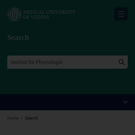
Skip
to
main
content
Search
Home
Search