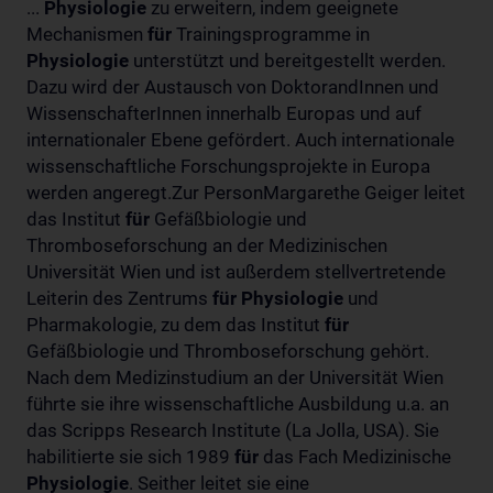
...
Physiologie
zu erweitern, indem geeignete
Mechanismen
für
Trainingsprogramme in
Physiologie
unterstützt und bereitgestellt werden.
Dazu wird der Austausch von DoktorandInnen und
WissenschafterInnen innerhalb Europas und auf
internationaler Ebene gefördert. Auch internationale
wissenschaftliche Forschungsprojekte in Europa
werden angeregt.Zur PersonMargarethe Geiger leitet
das Institut
für
Gefäßbiologie und
Thromboseforschung an der Medizinischen
Universität Wien und ist außerdem stellvertretende
Leiterin des Zentrums
für
Physiologie
und
Pharmakologie, zu dem das Institut
für
Gefäßbiologie und Thromboseforschung gehört.
Nach dem Medizinstudium an der Universität Wien
führte sie ihre wissenschaftliche Ausbildung u.a. an
das Scripps Research Institute (La Jolla, USA). Sie
habilitierte sie sich 1989
für
das Fach Medizinische
Physiologie
. Seither leitet sie eine