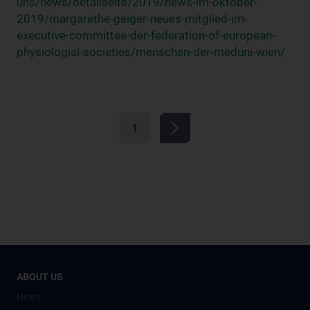
uns/news/detailseite/2019/news-im-oktober-
2019/margarethe-geiger-neues-mitglied-im-
executive-committee-der-federation-of-european-
physiologial-societies/menschen-der-meduni-wien/
1
ABOUT US
News