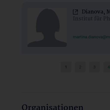
Dianova, M
Institut für P
martina.dianova@me
1
2
3
4
Organisationen