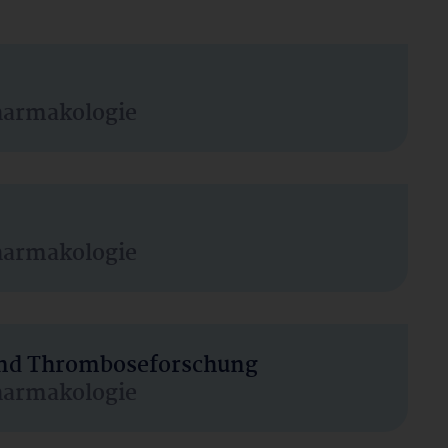
harmakologie
harmakologie
 und Thromboseforschung
harmakologie