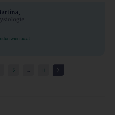
artina,
hysiologie
duniwien.ac.at
5
…
11