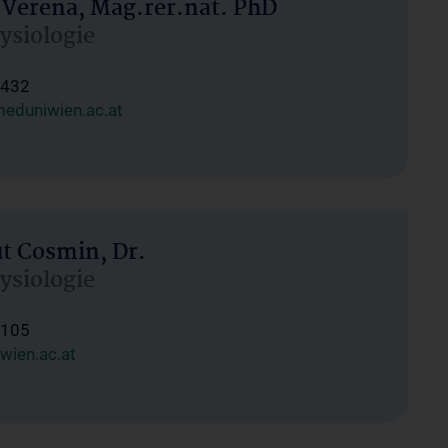
 Verena, Mag.rer.nat. PhD
hysiologie
1432
eduniwien.ac.at
ut Cosmin, Dr.
hysiologie
1105
wien.ac.at