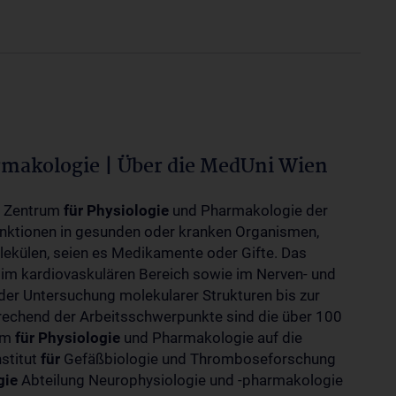
rmakologie | Über die MedUni Wien
m Zentrum
für
Physiologie
und Pharmakologie der
unktionen in gesunden oder kranken Organismen,
ekülen, seien es Medikamente oder Gifte. Das
 im kardiovaskulären Bereich sowie im Nerven- und
der Untersuchung molekularer Strukturen bis zur
rechend der Arbeitsschwerpunkte sind die über 100
rum
für
Physiologie
und Pharmakologie auf die
nstitut
für
Gefäßbiologie und Thromboseforschung
gie
Abteilung Neurophysiologie und -pharmakologie