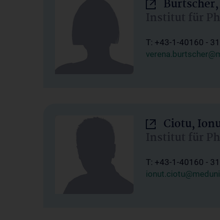
Burtscher,
Institut für P
T: +43-1-40160 - 3
verena.burtscher@m
Ciotu, Ion
Institut für P
T: +43-1-40160 - 3
ionut.ciotu@meduni