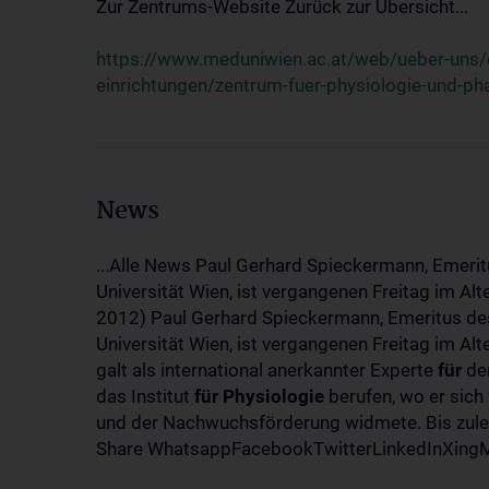
Zur Zentrums-Website Zurück zur Übersicht...
https://www.meduniwien.ac.at/web/ueber-uns/o
einrichtungen/zentrum-fuer-physiologie-und-p
News
...Alle News Paul Gerhard Spieckermann, Emerit
Universität Wien, ist vergangenen Freitag im Al
2012) Paul Gerhard Spieckermann, Emeritus des
Universität Wien, ist vergangenen Freitag im A
galt als international anerkannter Experte
für
den
das Institut
für
Physiologie
berufen, wo er sich
und der Nachwuchsförderung widmete. Bis zuletz
Share WhatsappFacebookTwitterLinkedInXingMa