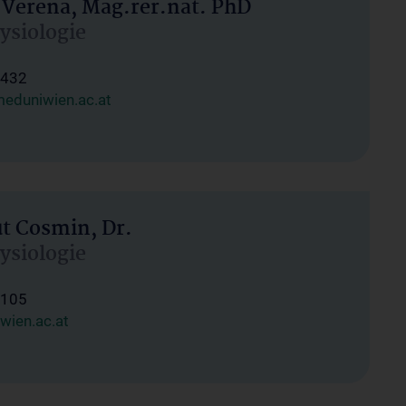
 Verena, Mag.rer.nat. PhD
hysiologie
1432
eduniwien.ac.at
ut Cosmin, Dr.
hysiologie
1105
wien.ac.at