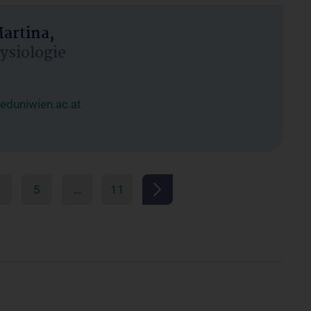
artina,
hysiologie
duniwien.ac.at
5
…
11