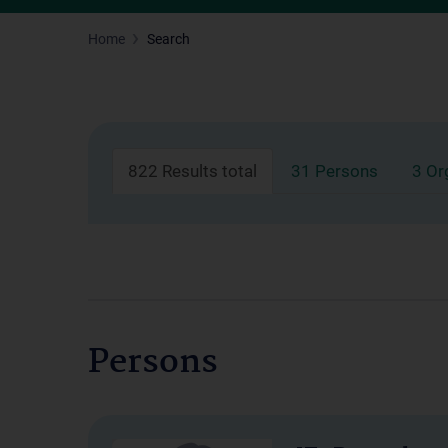
Home
Search
822 Results total
31 Persons
3 Or
Persons