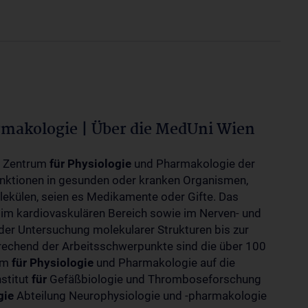
rmakologie | Über die MedUni Wien
m Zentrum
für
Physiologie
und Pharmakologie der
unktionen in gesunden oder kranken Organismen,
ekülen, seien es Medikamente oder Gifte. Das
 im kardiovaskulären Bereich sowie im Nerven- und
der Untersuchung molekularer Strukturen bis zur
rechend der Arbeitsschwerpunkte sind die über 100
rum
für
Physiologie
und Pharmakologie auf die
nstitut
für
Gefäßbiologie und Thromboseforschung
gie
Abteilung Neurophysiologie und -pharmakologie