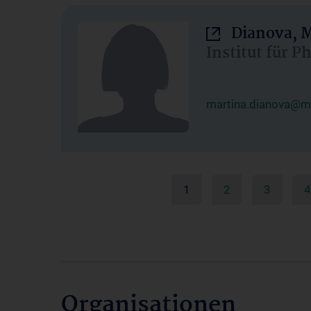
Dianova, M
Institut für P
martina.dianova@me
1
2
3
4
Organisationen