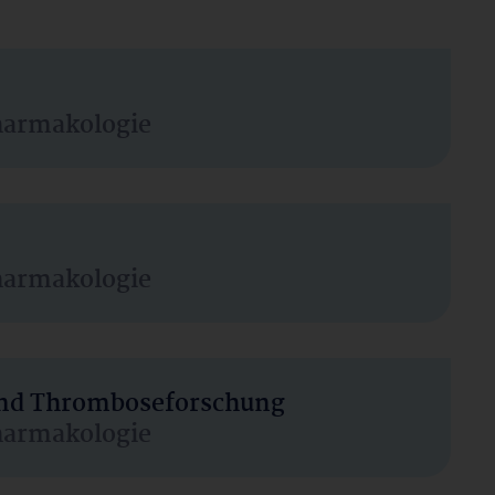
harmakologie
harmakologie
 und Thromboseforschung
harmakologie