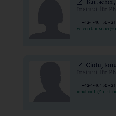
Burtscher,
Institut für P
T: +43-1-40160 - 3
verena.burtscher@m
Ciotu, Ion
Institut für P
T: +43-1-40160 - 3
ionut.ciotu@meduni