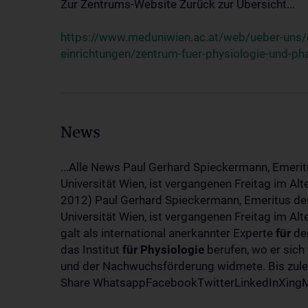
Zur Zentrums-Website Zurück zur Übersicht...
https://www.meduniwien.ac.at/web/ueber-uns/o
einrichtungen/zentrum-fuer-physiologie-und-p
News
...Alle News Paul Gerhard Spieckermann, Emerit
Universität Wien, ist vergangenen Freitag im Al
2012) Paul Gerhard Spieckermann, Emeritus des
Universität Wien, ist vergangenen Freitag im A
galt als international anerkannter Experte
für
den
das Institut
für
Physiologie
berufen, wo er sich
und der Nachwuchsförderung widmete. Bis zuletz
Share WhatsappFacebookTwitterLinkedInXingMa