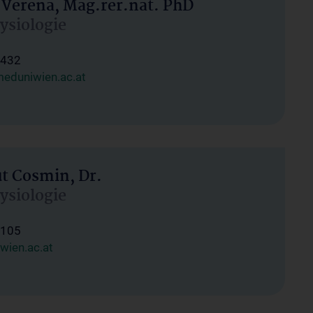
 Verena, Mag.rer.nat. PhD
hysiologie
1432
eduniwien.ac.at
ut Cosmin, Dr.
hysiologie
1105
wien.ac.at