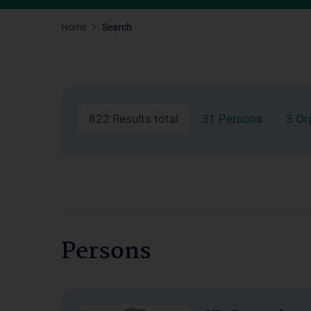
Home
Search
822 Results total
31 Persons
3 Or
Persons