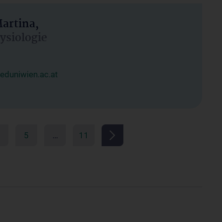
artina,
hysiologie
duniwien.ac.at
5
…
11