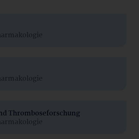
harmakologie
harmakologie
 und Thromboseforschung
harmakologie