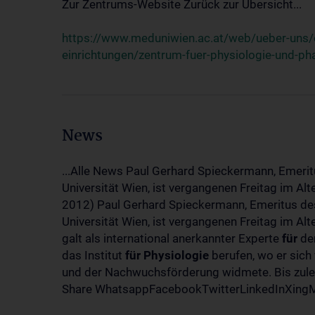
Zur Zentrums-Website Zurück zur Übersicht...
https://www.meduniwien.ac.at/web/ueber-uns/o
einrichtungen/zentrum-fuer-physiologie-und-p
News
...Alle News Paul Gerhard Spieckermann, Emerit
Universität Wien, ist vergangenen Freitag im Al
2012) Paul Gerhard Spieckermann, Emeritus des
Universität Wien, ist vergangenen Freitag im A
galt als international anerkannter Experte
für
den
das Institut
für
Physiologie
berufen, wo er sich
und der Nachwuchsförderung widmete. Bis zuletz
Share WhatsappFacebookTwitterLinkedInXingMa