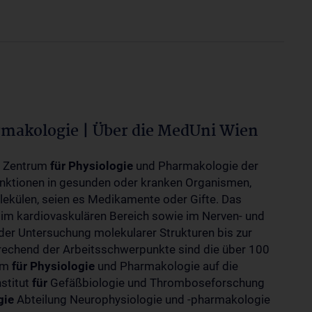
rmakologie | Über die MedUni Wien
m Zentrum
für
Physiologie
und Pharmakologie der
unktionen in gesunden oder kranken Organismen,
ekülen, seien es Medikamente oder Gifte. Das
 im kardiovaskulären Bereich sowie im Nerven- und
der Untersuchung molekularer Strukturen bis zur
rechend der Arbeitsschwerpunkte sind die über 100
rum
für
Physiologie
und Pharmakologie auf die
nstitut
für
Gefäßbiologie und Thromboseforschung
gie
Abteilung Neurophysiologie und -pharmakologie