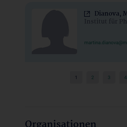
Dianova, M
Institut für P
martina.dianova@me
1
2
3
4
Organisationen