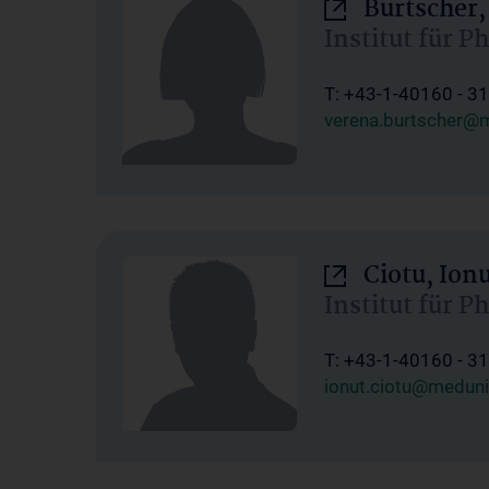
Burtscher,
Institut für P
T: +43-1-40160 - 3
verena.burtscher@m
Ciotu, Ion
Institut für P
T: +43-1-40160 - 3
ionut.ciotu@meduni