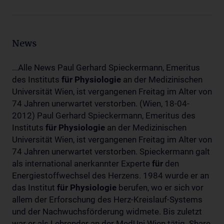
News
...Alle News Paul Gerhard Spieckermann, Emeritus
des Instituts
für
Physiologie
an der Medizinischen
Universität Wien, ist vergangenen Freitag im Alter von
74 Jahren unerwartet verstorben. (Wien, 18-04-
2012) Paul Gerhard Spieckermann, Emeritus des
Instituts
für
Physiologie
an der Medizinischen
Universität Wien, ist vergangenen Freitag im Alter von
74 Jahren unerwartet verstorben. Spieckermann galt
als international anerkannter Experte
für
den
Energiestoffwechsel des Herzens. 1984 wurde er an
das Institut
für
Physiologie
berufen, wo er sich vor
allem der Erforschung des Herz-Kreislauf-Systems
und der Nachwuchsförderung widmete. Bis zuletzt
war er als Lehrender an der MedUni Wien tätig. Share