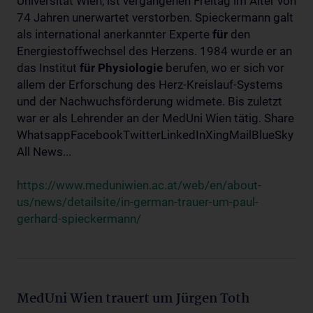
Universität Wien, ist vergangenen Freitag im Alter von
74 Jahren unerwartet verstorben. Spieckermann galt
als international anerkannter Experte
für
den
Energiestoffwechsel des Herzens. 1984 wurde er an
das Institut
für
Physiologie
berufen, wo er sich vor
allem der Erforschung des Herz-Kreislauf-Systems
und der Nachwuchsförderung widmete. Bis zuletzt
war er als Lehrender an der MedUni Wien tätig. Share
WhatsappFacebookTwitterLinkedInXingMailBlueSky
All News...
https://www.meduniwien.ac.at/web/en/about-
us/news/detailsite/in-german-trauer-um-paul-
gerhard-spieckermann/
MedUni Wien trauert um Jürgen Toth