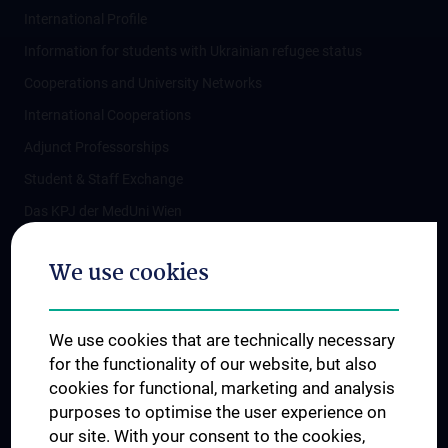
International Profile
Information for students with Ukrainian refugee status
Cooperations and University Networks
International Cooperations
Adjunct Professorships
Student & Staff Exchange
Das KPJ der MedUni Wien
Postgraduate Trainings
We use cookies
Dual Career
Trusted Reseach - Research Security - Foreign Interference
We use cookies that are technically necessary
UNESCO Chair on Bioethics
for the functionality of our website, but also
MUVI
cookies for functional, marketing and analysis
purposes to optimise the user experience on
our site. With your consent to the cookies,