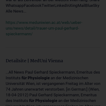
WhatsappFacebookTwitterLinkedInXingMailBlueSky
Alle News...
https://www.meduniwien.ac.at/web/ueber-
uns/news/detail/trauer-um-paul-gerhard-
spieckermann/
Detailsite | MedUni Vienna
...All News Paul Gerhard Spieckermann, Emeritus des
Instituts
für
Physiologie
an der Medizinischen
Universität Wien, ist vergangenen Freitag im Alter von
74 Jahren unerwartet verstorben. [in German:] (Wien,
18-04-2012) Paul Gerhard Spieckermann, Emeritus
des Instituts
für
Physiologie
an der Medizinischen