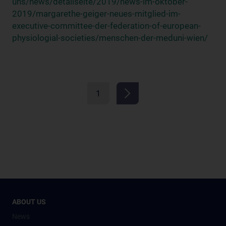
uns/news/detailseite/2019/news-im-oktober-
2019/margarethe-geiger-neues-mitglied-im-
executive-committee-der-federation-of-european-
physiologial-societies/menschen-der-meduni-wien/
1
ABOUT US
News