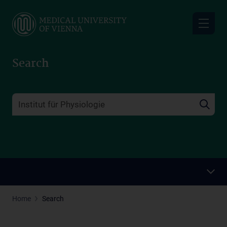
Skip
to
main
content
Search
Home
Search