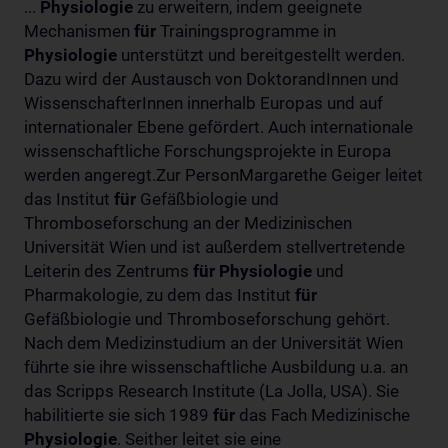
...
Physiologie
zu erweitern, indem geeignete
Mechanismen
für
Trainingsprogramme in
Physiologie
unterstützt und bereitgestellt werden.
Dazu wird der Austausch von DoktorandInnen und
WissenschafterInnen innerhalb Europas und auf
internationaler Ebene gefördert. Auch internationale
wissenschaftliche Forschungsprojekte in Europa
werden angeregt.Zur PersonMargarethe Geiger leitet
das Institut
für
Gefäßbiologie und
Thromboseforschung an der Medizinischen
Universität Wien und ist außerdem stellvertretende
Leiterin des Zentrums
für
Physiologie
und
Pharmakologie, zu dem das Institut
für
Gefäßbiologie und Thromboseforschung gehört.
Nach dem Medizinstudium an der Universität Wien
führte sie ihre wissenschaftliche Ausbildung u.a. an
das Scripps Research Institute (La Jolla, USA). Sie
habilitierte sie sich 1989
für
das Fach Medizinische
Physiologie
. Seither leitet sie eine