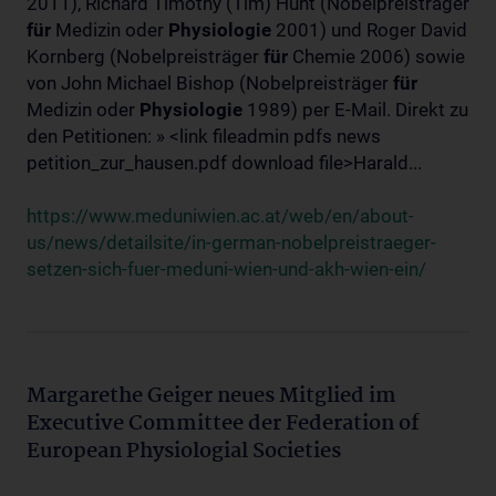
2011), Richard Timothy (Tim) Hunt (Nobelpreisträger
für
Medizin oder
Physiologie
2001) und Roger David
Kornberg (Nobelpreisträger
für
Chemie 2006) sowie
von John Michael Bishop (Nobelpreisträger
für
Medizin oder
Physiologie
1989) per E-Mail. Direkt zu
den Petitionen: » <link fileadmin pdfs news
petition_zur_hausen.pdf download file>Harald...
https://www.meduniwien.ac.at/web/en/about-
us/news/detailsite/in-german-nobelpreistraeger-
setzen-sich-fuer-meduni-wien-und-akh-wien-ein/
Margarethe Geiger neues Mitglied im
Executive Committee der Federation of
European Physiologial Societies