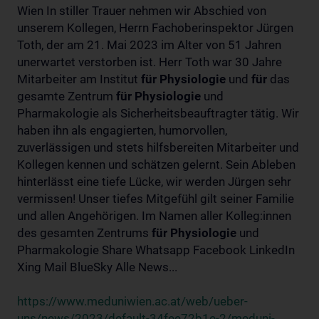
Wien In stiller Trauer nehmen wir Abschied von
unserem Kollegen, Herrn Fachoberinspektor Jürgen
Toth, der am 21. Mai 2023 im Alter von 51 Jahren
unerwartet verstorben ist. Herr Toth war 30 Jahre
Mitarbeiter am Institut
für
Physiologie
und
für
das
gesamte Zentrum
für
Physiologie
und
Pharmakologie als Sicherheitsbeauftragter tätig. Wir
haben ihn als engagierten, humorvollen,
zuverlässigen und stets hilfsbereiten Mitarbeiter und
Kollegen kennen und schätzen gelernt. Sein Ableben
hinterlässt eine tiefe Lücke, wir werden Jürgen sehr
vermissen! Unser tiefes Mitgefühl gilt seiner Familie
und allen Angehörigen. Im Namen aller Kolleg:innen
des gesamten Zentrums
für
Physiologie
und
Pharmakologie Share Whatsapp Facebook LinkedIn
Xing Mail BlueSky Alle News...
https://www.meduniwien.ac.at/web/ueber-
uns/news/2023/default-34fee72b1e-2/meduni-