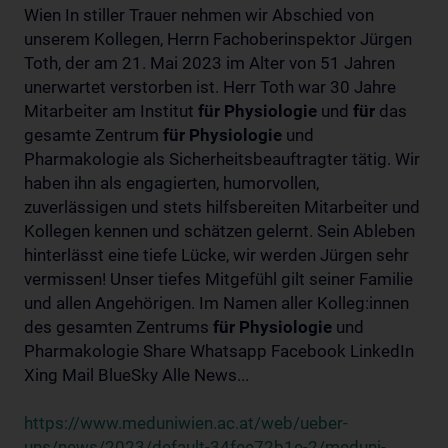
Wien In stiller Trauer nehmen wir Abschied von
unserem Kollegen, Herrn Fachoberinspektor Jürgen
Toth, der am 21. Mai 2023 im Alter von 51 Jahren
unerwartet verstorben ist. Herr Toth war 30 Jahre
Mitarbeiter am Institut
für
Physiologie
und
für
das
gesamte Zentrum
für
Physiologie
und
Pharmakologie als Sicherheitsbeauftragter tätig. Wir
haben ihn als engagierten, humorvollen,
zuverlässigen und stets hilfsbereiten Mitarbeiter und
Kollegen kennen und schätzen gelernt. Sein Ableben
hinterlässt eine tiefe Lücke, wir werden Jürgen sehr
vermissen! Unser tiefes Mitgefühl gilt seiner Familie
und allen Angehörigen. Im Namen aller Kolleg:innen
des gesamten Zentrums
für
Physiologie
und
Pharmakologie Share Whatsapp Facebook LinkedIn
Xing Mail BlueSky Alle News...
https://www.meduniwien.ac.at/web/ueber-
uns/news/2023/default-34fee72b1e-2/meduni-