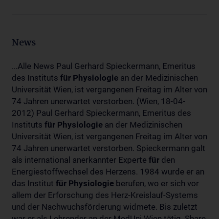
News
...Alle News Paul Gerhard Spieckermann, Emeritus
des Instituts
für
Physiologie
an der Medizinischen
Universität Wien, ist vergangenen Freitag im Alter von
74 Jahren unerwartet verstorben. (Wien, 18-04-
2012) Paul Gerhard Spieckermann, Emeritus des
Instituts
für
Physiologie
an der Medizinischen
Universität Wien, ist vergangenen Freitag im Alter von
74 Jahren unerwartet verstorben. Spieckermann galt
als international anerkannter Experte
für
den
Energiestoffwechsel des Herzens. 1984 wurde er an
das Institut
für
Physiologie
berufen, wo er sich vor
allem der Erforschung des Herz-Kreislauf-Systems
und der Nachwuchsförderung widmete. Bis zuletzt
war er als Lehrender an der MedUni Wien tätig. Share