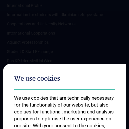
International Profile
Information for students with Ukrainian refugee status
Cooperations and University Networks
International Cooperations
Adjunct Professorships
Student & Staff Exchange
Das KPJ der MedUni Wien
Postgraduate Trainings
We use cookies
Dual Career
Trusted Reseach - Research Security - Foreign Interference
We use cookies that are technically necessary
UNESCO Chair on Bioethics
for the functionality of our website, but also
MUVI
cookies for functional, marketing and analysis
purposes to optimise the user experience on
our site. With your consent to the cookies,