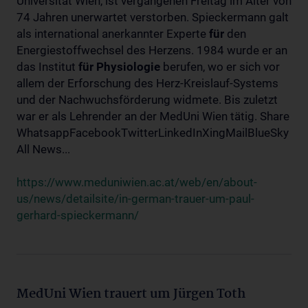
Universität Wien, ist vergangenen Freitag im Alter von
74 Jahren unerwartet verstorben. Spieckermann galt
als international anerkannter Experte
für
den
Energiestoffwechsel des Herzens. 1984 wurde er an
das Institut
für
Physiologie
berufen, wo er sich vor
allem der Erforschung des Herz-Kreislauf-Systems
und der Nachwuchsförderung widmete. Bis zuletzt
war er als Lehrender an der MedUni Wien tätig. Share
WhatsappFacebookTwitterLinkedInXingMailBlueSky
All News...
https://www.meduniwien.ac.at/web/en/about-
us/news/detailsite/in-german-trauer-um-paul-
gerhard-spieckermann/
MedUni Wien trauert um Jürgen Toth