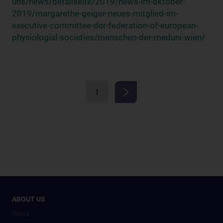
uns/news/detailseite/2019/news-im-oktober-
2019/margarethe-geiger-neues-mitglied-im-
executive-committee-der-federation-of-european-
physiologial-societies/menschen-der-meduni-wien/
1
ABOUT US
News