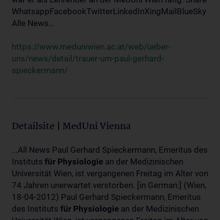
WhatsappFacebookTwitterLinkedInXingMailBlueSky
Alle News...
https://www.meduniwien.ac.at/web/ueber-
uns/news/detail/trauer-um-paul-gerhard-
spieckermann/
Detailsite | MedUni Vienna
...All News Paul Gerhard Spieckermann, Emeritus des
Instituts
für
Physiologie
an der Medizinischen
Universität Wien, ist vergangenen Freitag im Alter von
74 Jahren unerwartet verstorben. [in German:] (Wien,
18-04-2012) Paul Gerhard Spieckermann, Emeritus
des Instituts
für
Physiologie
an der Medizinischen