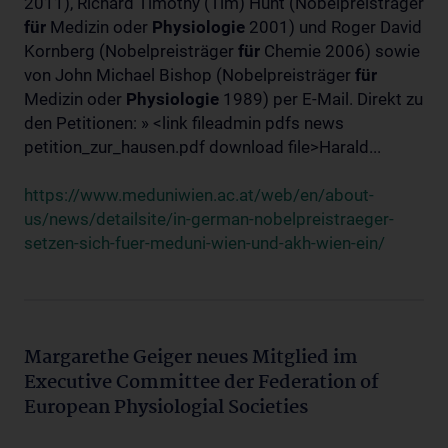
2011), Richard Timothy (Tim) Hunt (Nobelpreisträger
für
Medizin oder
Physiologie
2001) und Roger David
Kornberg (Nobelpreisträger
für
Chemie 2006) sowie
von John Michael Bishop (Nobelpreisträger
für
Medizin oder
Physiologie
1989) per E-Mail. Direkt zu
den Petitionen: » <link fileadmin pdfs news
petition_zur_hausen.pdf download file>Harald...
https://www.meduniwien.ac.at/web/en/about-
us/news/detailsite/in-german-nobelpreistraeger-
setzen-sich-fuer-meduni-wien-und-akh-wien-ein/
Margarethe Geiger neues Mitglied im
Executive Committee der Federation of
European Physiologial Societies