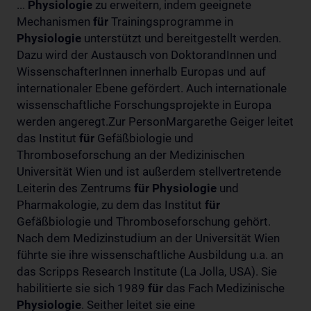
...
Physiologie
zu erweitern, indem geeignete
Mechanismen
für
Trainingsprogramme in
Physiologie
unterstützt und bereitgestellt werden.
Dazu wird der Austausch von DoktorandInnen und
WissenschafterInnen innerhalb Europas und auf
internationaler Ebene gefördert. Auch internationale
wissenschaftliche Forschungsprojekte in Europa
werden angeregt.Zur PersonMargarethe Geiger leitet
das Institut
für
Gefäßbiologie und
Thromboseforschung an der Medizinischen
Universität Wien und ist außerdem stellvertretende
Leiterin des Zentrums
für
Physiologie
und
Pharmakologie, zu dem das Institut
für
Gefäßbiologie und Thromboseforschung gehört.
Nach dem Medizinstudium an der Universität Wien
führte sie ihre wissenschaftliche Ausbildung u.a. an
das Scripps Research Institute (La Jolla, USA). Sie
habilitierte sie sich 1989
für
das Fach Medizinische
Physiologie
. Seither leitet sie eine