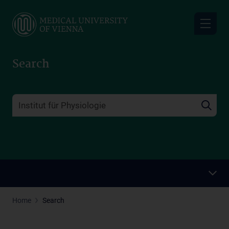
Skip
to
main
content
Search
Home
Search