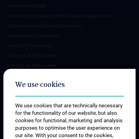
International Profile
Information for students with Ukrainian refugee status
Cooperations and University Networks
International Cooperations
Adjunct Professorships
Student & Staff Exchange
Das KPJ der MedUni Wien
Postgraduate Trainings
We use cookies
Dual Career
Trusted Reseach - Research Security - Foreign Interference
We use cookies that are technically necessary
UNESCO Chair on Bioethics
for the functionality of our website, but also
MUVI
cookies for functional, marketing and analysis
purposes to optimise the user experience on
our site. With your consent to the cookies,