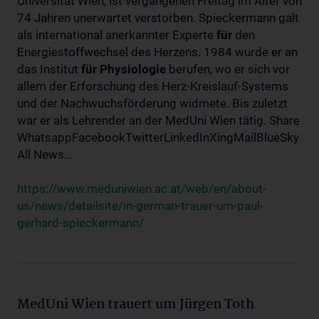
Universität Wien, ist vergangenen Freitag im Alter von
74 Jahren unerwartet verstorben. Spieckermann galt
als international anerkannter Experte
für
den
Energiestoffwechsel des Herzens. 1984 wurde er an
das Institut
für
Physiologie
berufen, wo er sich vor
allem der Erforschung des Herz-Kreislauf-Systems
und der Nachwuchsförderung widmete. Bis zuletzt
war er als Lehrender an der MedUni Wien tätig. Share
WhatsappFacebookTwitterLinkedInXingMailBlueSky
All News...
https://www.meduniwien.ac.at/web/en/about-
us/news/detailsite/in-german-trauer-um-paul-
gerhard-spieckermann/
MedUni Wien trauert um Jürgen Toth