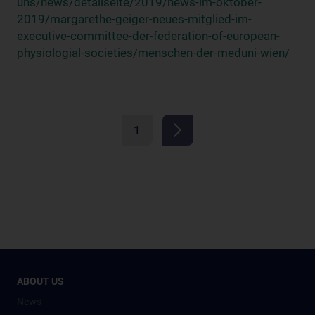
uns/news/detailseite/2019/news-im-oktober-
2019/margarethe-geiger-neues-mitglied-im-
executive-committee-der-federation-of-european-
physiologial-societies/menschen-der-meduni-wien/
1
ABOUT US
News