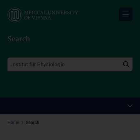
Skip
to
main
content
Search
Home
Search