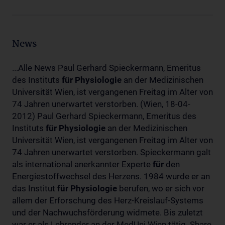
News
...Alle News Paul Gerhard Spieckermann, Emeritus
des Instituts
für
Physiologie
an der Medizinischen
Universität Wien, ist vergangenen Freitag im Alter von
74 Jahren unerwartet verstorben. (Wien, 18-04-
2012) Paul Gerhard Spieckermann, Emeritus des
Instituts
für
Physiologie
an der Medizinischen
Universität Wien, ist vergangenen Freitag im Alter von
74 Jahren unerwartet verstorben. Spieckermann galt
als international anerkannter Experte
für
den
Energiestoffwechsel des Herzens. 1984 wurde er an
das Institut
für
Physiologie
berufen, wo er sich vor
allem der Erforschung des Herz-Kreislauf-Systems
und der Nachwuchsförderung widmete. Bis zuletzt
war er als Lehrender an der MedUni Wien tätig. Share