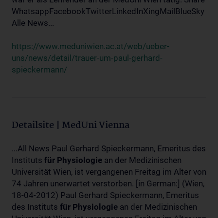
WhatsappFacebookTwitterLinkedInXingMailBlueSky
Alle News...
https://www.meduniwien.ac.at/web/ueber-
uns/news/detail/trauer-um-paul-gerhard-
spieckermann/
Detailsite | MedUni Vienna
...All News Paul Gerhard Spieckermann, Emeritus des
Instituts
für
Physiologie
an der Medizinischen
Universität Wien, ist vergangenen Freitag im Alter von
74 Jahren unerwartet verstorben. [in German:] (Wien,
18-04-2012) Paul Gerhard Spieckermann, Emeritus
des Instituts
für
Physiologie
an der Medizinischen