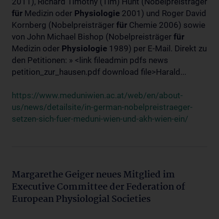
2011), Richard Timothy (Tim) Hunt (Nobelpreisträger
für
Medizin oder
Physiologie
2001) und Roger David
Kornberg (Nobelpreisträger
für
Chemie 2006) sowie
von John Michael Bishop (Nobelpreisträger
für
Medizin oder
Physiologie
1989) per E-Mail. Direkt zu
den Petitionen: » <link fileadmin pdfs news
petition_zur_hausen.pdf download file>Harald...
https://www.meduniwien.ac.at/web/en/about-
us/news/detailsite/in-german-nobelpreistraeger-
setzen-sich-fuer-meduni-wien-und-akh-wien-ein/
Margarethe Geiger neues Mitglied im
Executive Committee der Federation of
European Physiologial Societies