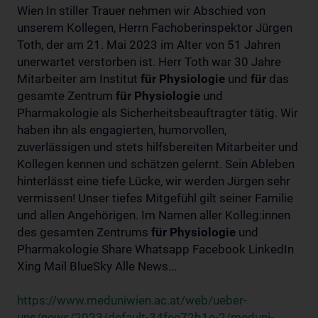
Wien In stiller Trauer nehmen wir Abschied von
unserem Kollegen, Herrn Fachoberinspektor Jürgen
Toth, der am 21. Mai 2023 im Alter von 51 Jahren
unerwartet verstorben ist. Herr Toth war 30 Jahre
Mitarbeiter am Institut
für
Physiologie
und
für
das
gesamte Zentrum
für
Physiologie
und
Pharmakologie als Sicherheitsbeauftragter tätig. Wir
haben ihn als engagierten, humorvollen,
zuverlässigen und stets hilfsbereiten Mitarbeiter und
Kollegen kennen und schätzen gelernt. Sein Ableben
hinterlässt eine tiefe Lücke, wir werden Jürgen sehr
vermissen! Unser tiefes Mitgefühl gilt seiner Familie
und allen Angehörigen. Im Namen aller Kolleg:innen
des gesamten Zentrums
für
Physiologie
und
Pharmakologie Share Whatsapp Facebook LinkedIn
Xing Mail BlueSky Alle News...
https://www.meduniwien.ac.at/web/ueber-
uns/news/2023/default-34fee72b1e-2/meduni-