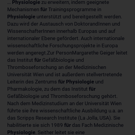
...
Physiologie
zu erweitern, indem geeignete
Mechanismen
für
Trainingsprogramme in
Physiologie
unterstützt und bereitgestellt werden.
Dazu wird der Austausch von DoktorandInnen und
WissenschafterInnen innerhalb Europas und auf
internationaler Ebene gefördert. Auch internationale
wissenschaftliche Forschungsprojekte in Europa
werden angeregt.Zur PersonMargarethe Geiger leitet
das Institut
für
Gefäßbiologie und
Thromboseforschung an der Medizinischen
Universität Wien und ist außerdem stellvertretende
Leiterin des Zentrums
für
Physiologie
und
Pharmakologie, zu dem das Institut
für
Gefäßbiologie und Thromboseforschung gehört.
Nach dem Medizinstudium an der Universität Wien
führte sie ihre wissenschaftliche Ausbildung u.a. an
das Scripps Research Institute (La Jolla, USA). Sie
habilitierte sie sich 1989
für
das Fach Medizinische
Physiologie
. Seither leitet sie eine