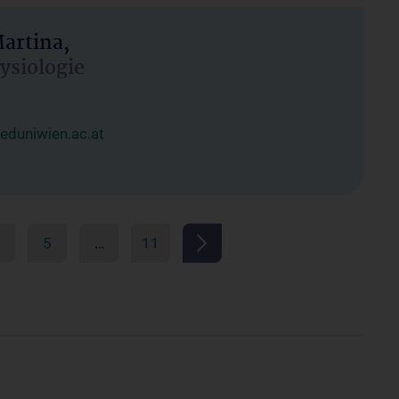
artina,
hysiologie
duniwien.ac.at
5
…
11