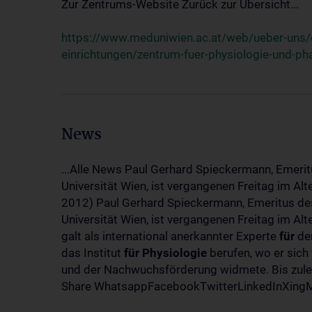
Zur Zentrums-Website Zurück zur Übersicht...
https://www.meduniwien.ac.at/web/ueber-uns/o
einrichtungen/zentrum-fuer-physiologie-und-p
News
...Alle News Paul Gerhard Spieckermann, Emerit
Universität Wien, ist vergangenen Freitag im Al
2012) Paul Gerhard Spieckermann, Emeritus des
Universität Wien, ist vergangenen Freitag im A
galt als international anerkannter Experte
für
den
das Institut
für
Physiologie
berufen, wo er sich
und der Nachwuchsförderung widmete. Bis zuletz
Share WhatsappFacebookTwitterLinkedInXingMa