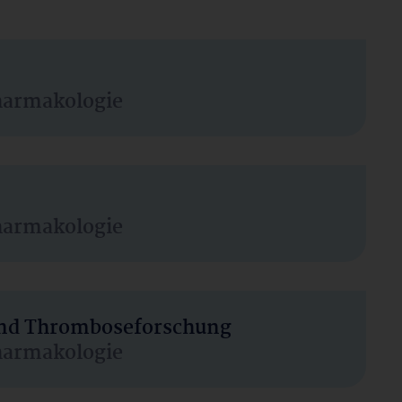
harmakologie
harmakologie
 und Thromboseforschung
harmakologie