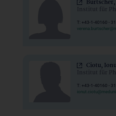
Burtscher,
Institut für P
T: +43-1-40160 - 3
verena.burtscher@m
Ciotu, Ion
Institut für P
T: +43-1-40160 - 3
ionut.ciotu@meduni