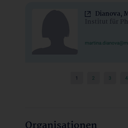
Dianova, M
Institut für P
martina.dianova@me
1
2
3
4
Organisationen