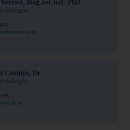
 Verena, Mag.rer.nat. PhD
hysiologie
1432
eduniwien.ac.at
ut Cosmin, Dr.
hysiologie
1105
wien.ac.at