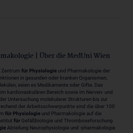
rmakologie | Über die MedUni Wien
m Zentrum
für
Physiologie
und Pharmakologie der
unktionen in gesunden oder kranken Organismen,
ekülen, seien es Medikamente oder Gifte. Das
 im kardiovaskulären Bereich sowie im Nerven- und
der Untersuchung molekularer Strukturen bis zur
rechend der Arbeitsschwerpunkte sind die über 100
rum
für
Physiologie
und Pharmakologie auf die
nstitut
für
Gefäßbiologie und Thromboseforschung
gie
Abteilung Neurophysiologie und -pharmakologie