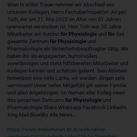
Wien In stiller Trauer nehmen wir Abschied von
unserem Kollegen, Herrn Fachoberinspektor Jürgen
Toth, der am 21. Mai 2023 im Alter von 51 Jahren
unerwartet verstorben ist. Herr Toth war 30 Jahre
Mitarbeiter am Institut
für
Physiologie
und
für
das
gesamte Zentrum
für
Physiologie
und
Pharmakologie als Sicherheitsbeauftragter tätig. Wir
haben ihn als engagierten, humorvollen,
zuverlässigen und stets hilfsbereiten Mitarbeiter und
Kollegen kennen und schätzen gelernt. Sein Ableben
hinterlässt eine tiefe Lücke, wir werden Jürgen sehr
vermissen! Unser tiefes Mitgefühl gilt seiner Familie
und allen Angehörigen. Im Namen aller Kolleg:innen
des gesamten Zentrums
für
Physiologie
und
Pharmakologie Share Whatsapp Facebook LinkedIn
Xing Mail BlueSky Alle News...
https://www.meduniwien.ac.at/web/ueber-
uns/news/2023/default-34fee72b1e-2/meduni-