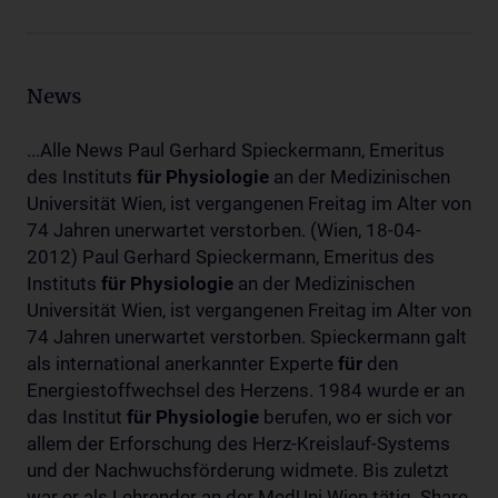
News
...Alle News Paul Gerhard Spieckermann, Emeritus
des Instituts
für
Physiologie
an der Medizinischen
Universität Wien, ist vergangenen Freitag im Alter von
74 Jahren unerwartet verstorben. (Wien, 18-04-
2012) Paul Gerhard Spieckermann, Emeritus des
Instituts
für
Physiologie
an der Medizinischen
Universität Wien, ist vergangenen Freitag im Alter von
74 Jahren unerwartet verstorben. Spieckermann galt
als international anerkannter Experte
für
den
Energiestoffwechsel des Herzens. 1984 wurde er an
das Institut
für
Physiologie
berufen, wo er sich vor
allem der Erforschung des Herz-Kreislauf-Systems
und der Nachwuchsförderung widmete. Bis zuletzt
war er als Lehrender an der MedUni Wien tätig. Share