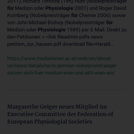
2011), Richard Timothy (Tim) Hunt (Nobelpreisträger
für
Medizin oder
Physiologie
2001) und Roger David
Kornberg (Nobelpreisträger
für
Chemie 2006) sowie
von John Michael Bishop (Nobelpreisträger
für
Medizin oder
Physiologie
1989) per E-Mail. Direkt zu
den Petitionen: » <link fileadmin pdfs news
petition_zur_hausen.pdf download file>Harald...
https://www.meduniwien.ac.at/web/en/about-
us/news/detailsite/in-german-nobelpreistraeger-
setzen-sich-fuer-meduni-wien-und-akh-wien-ein/
Margarethe Geiger neues Mitglied im
Executive Committee der Federation of
European Physiologial Societies