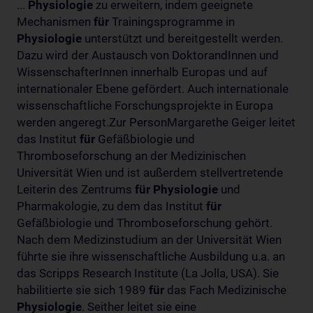
...
Physiologie
zu erweitern, indem geeignete
Mechanismen
für
Trainingsprogramme in
Physiologie
unterstützt und bereitgestellt werden.
Dazu wird der Austausch von DoktorandInnen und
WissenschafterInnen innerhalb Europas und auf
internationaler Ebene gefördert. Auch internationale
wissenschaftliche Forschungsprojekte in Europa
werden angeregt.Zur PersonMargarethe Geiger leitet
das Institut
für
Gefäßbiologie und
Thromboseforschung an der Medizinischen
Universität Wien und ist außerdem stellvertretende
Leiterin des Zentrums
für
Physiologie
und
Pharmakologie, zu dem das Institut
für
Gefäßbiologie und Thromboseforschung gehört.
Nach dem Medizinstudium an der Universität Wien
führte sie ihre wissenschaftliche Ausbildung u.a. an
das Scripps Research Institute (La Jolla, USA). Sie
habilitierte sie sich 1989
für
das Fach Medizinische
Physiologie
. Seither leitet sie eine