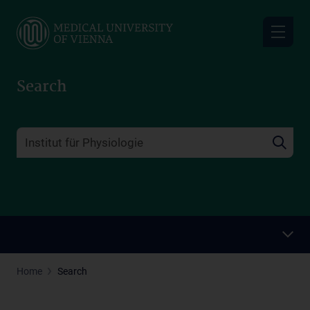
Skip
to
main
content
Search
Home
Search