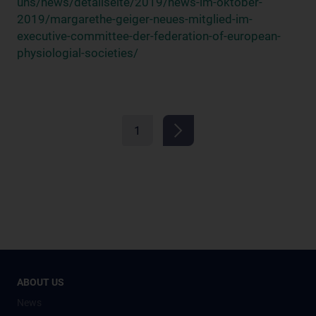
uns/news/detailseite/2019/news-im-oktober-
2019/margarethe-geiger-neues-mitglied-im-
executive-committee-der-federation-of-european-
physiologial-societies/
1
ABOUT US
News