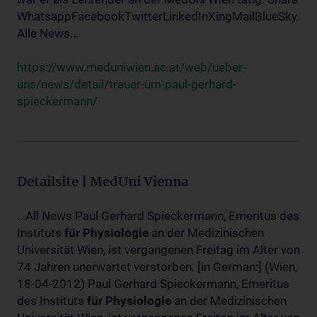
WhatsappFacebookTwitterLinkedInXingMailBlueSky
Alle News...
https://www.meduniwien.ac.at/web/ueber-
uns/news/detail/trauer-um-paul-gerhard-
spieckermann/
Detailsite | MedUni Vienna
...All News Paul Gerhard Spieckermann, Emeritus des
Instituts
für
Physiologie
an der Medizinischen
Universität Wien, ist vergangenen Freitag im Alter von
74 Jahren unerwartet verstorben. [in German:] (Wien,
18-04-2012) Paul Gerhard Spieckermann, Emeritus
des Instituts
für
Physiologie
an der Medizinischen