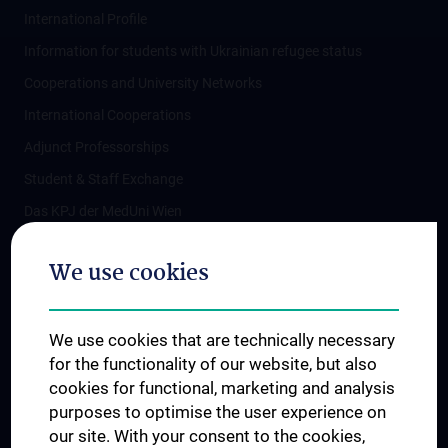
International Profile
Information for students with Ukrainian refugee status
Cooperations and University Networks
International Cooperations
Adjunct Professorships
Student & Staff Exchange
Das KPJ der MedUni Wien
Postgraduate Trainings
We use cookies
Dual Career
Trusted Reseach - Research Security - Foreign Interference
We use cookies that are technically necessary
UNESCO Chair on Bioethics
for the functionality of our website, but also
MUVI
cookies for functional, marketing and analysis
purposes to optimise the user experience on
our site. With your consent to the cookies,