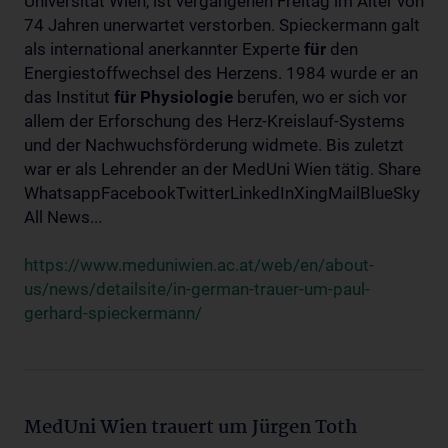
Universität Wien, ist vergangenen Freitag im Alter von
74 Jahren unerwartet verstorben. Spieckermann galt
als international anerkannter Experte
für
den
Energiestoffwechsel des Herzens. 1984 wurde er an
das Institut
für
Physiologie
berufen, wo er sich vor
allem der Erforschung des Herz-Kreislauf-Systems
und der Nachwuchsförderung widmete. Bis zuletzt
war er als Lehrender an der MedUni Wien tätig. Share
WhatsappFacebookTwitterLinkedInXingMailBlueSky
All News...
https://www.meduniwien.ac.at/web/en/about-
us/news/detailsite/in-german-trauer-um-paul-
gerhard-spieckermann/
MedUni Wien trauert um Jürgen Toth