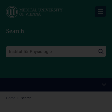
Skip
to
main
content
Search
Home
Search