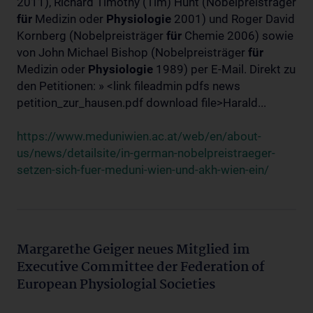
2011), Richard Timothy (Tim) Hunt (Nobelpreisträger
für
Medizin oder
Physiologie
2001) und Roger David
Kornberg (Nobelpreisträger
für
Chemie 2006) sowie
von John Michael Bishop (Nobelpreisträger
für
Medizin oder
Physiologie
1989) per E-Mail. Direkt zu
den Petitionen: » <link fileadmin pdfs news
petition_zur_hausen.pdf download file>Harald...
https://www.meduniwien.ac.at/web/en/about-
us/news/detailsite/in-german-nobelpreistraeger-
setzen-sich-fuer-meduni-wien-und-akh-wien-ein/
Margarethe Geiger neues Mitglied im
Executive Committee der Federation of
European Physiologial Societies