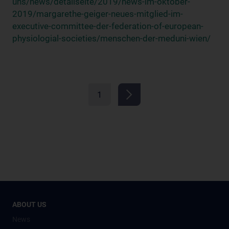
uns/news/detailseite/2019/news-im-oktober-
2019/margarethe-geiger-neues-mitglied-im-
executive-committee-der-federation-of-european-
physiologial-societies/menschen-der-meduni-wien/
1
ABOUT US
News