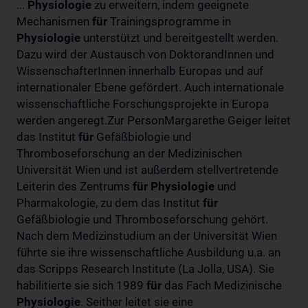
...
Physiologie
zu erweitern, indem geeignete
Mechanismen
für
Trainingsprogramme in
Physiologie
unterstützt und bereitgestellt werden.
Dazu wird der Austausch von DoktorandInnen und
WissenschafterInnen innerhalb Europas und auf
internationaler Ebene gefördert. Auch internationale
wissenschaftliche Forschungsprojekte in Europa
werden angeregt.Zur PersonMargarethe Geiger leitet
das Institut
für
Gefäßbiologie und
Thromboseforschung an der Medizinischen
Universität Wien und ist außerdem stellvertretende
Leiterin des Zentrums
für
Physiologie
und
Pharmakologie, zu dem das Institut
für
Gefäßbiologie und Thromboseforschung gehört.
Nach dem Medizinstudium an der Universität Wien
führte sie ihre wissenschaftliche Ausbildung u.a. an
das Scripps Research Institute (La Jolla, USA). Sie
habilitierte sie sich 1989
für
das Fach Medizinische
Physiologie
. Seither leitet sie eine