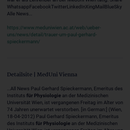
WhatsappFacebookTwitterLinkedInXingMailBlueSky
Alle News...
https://www.meduniwien.ac.at/web/ueber-
uns/news/detail/trauer-um-paul-gerhard-
spieckermann/
Detailsite | MedUni Vienna
...All News Paul Gerhard Spieckermann, Emeritus des
Instituts
für
Physiologie
an der Medizinischen
Universität Wien, ist vergangenen Freitag im Alter von
74 Jahren unerwartet verstorben. [in German:] (Wien,
18-04-2012) Paul Gerhard Spieckermann, Emeritus
des Instituts
für
Physiologie
an der Medizinischen