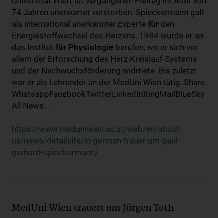
Universität Wien, ist vergangenen Freitag im Alter von
74 Jahren unerwartet verstorben. Spieckermann galt
als international anerkannter Experte
für
den
Energiestoffwechsel des Herzens. 1984 wurde er an
das Institut
für
Physiologie
berufen, wo er sich vor
allem der Erforschung des Herz-Kreislauf-Systems
und der Nachwuchsförderung widmete. Bis zuletzt
war er als Lehrender an der MedUni Wien tätig. Share
WhatsappFacebookTwitterLinkedInXingMailBlueSky
All News...
https://www.meduniwien.ac.at/web/en/about-
us/news/detailsite/in-german-trauer-um-paul-
gerhard-spieckermann/
MedUni Wien trauert um Jürgen Toth