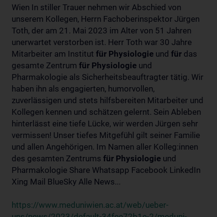
Wien In stiller Trauer nehmen wir Abschied von
unserem Kollegen, Herrn Fachoberinspektor Jürgen
Toth, der am 21. Mai 2023 im Alter von 51 Jahren
unerwartet verstorben ist. Herr Toth war 30 Jahre
Mitarbeiter am Institut
für
Physiologie
und
für
das
gesamte Zentrum
für
Physiologie
und
Pharmakologie als Sicherheitsbeauftragter tätig. Wir
haben ihn als engagierten, humorvollen,
zuverlässigen und stets hilfsbereiten Mitarbeiter und
Kollegen kennen und schätzen gelernt. Sein Ableben
hinterlässt eine tiefe Lücke, wir werden Jürgen sehr
vermissen! Unser tiefes Mitgefühl gilt seiner Familie
und allen Angehörigen. Im Namen aller Kolleg:innen
des gesamten Zentrums
für
Physiologie
und
Pharmakologie Share Whatsapp Facebook LinkedIn
Xing Mail BlueSky Alle News...
https://www.meduniwien.ac.at/web/ueber-
uns/news/2023/default-34fee72b1e-2/meduni-