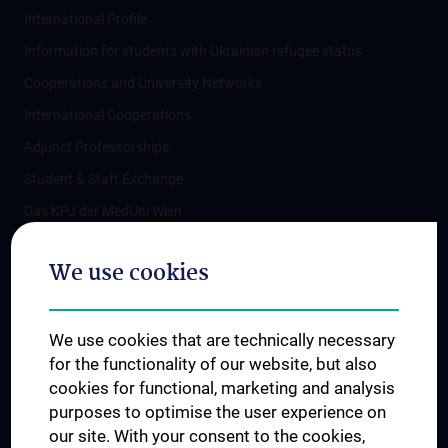
International Profile
Information for students with Ukrainian refugee status
Cooperations and University Networks
International Cooperations
Adjunct Professorships
Student & Staff Exchange
Das KPJ der MedUni Wien
Postgraduate Trainings
We use cookies
Dual Career
Trusted Reseach - Research Security - Foreign Interference
We use cookies that are technically necessary
UNESCO Chair on Bioethics
for the functionality of our website, but also
MUVI
cookies for functional, marketing and analysis
purposes to optimise the user experience on
our site. With your consent to the cookies,