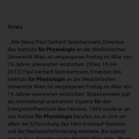
News
...Alle News Paul Gerhard Spieckermann, Emeritus
des Instituts
für
Physiologie
an der Medizinischen
Universität Wien, ist vergangenen Freitag im Alter von
74 Jahren unerwartet verstorben. (Wien, 18-04-
2012) Paul Gerhard Spieckermann, Emeritus des
Instituts
für
Physiologie
an der Medizinischen
Universität Wien, ist vergangenen Freitag im Alter von
74 Jahren unerwartet verstorben. Spieckermann galt
als international anerkannter Experte
für
den
Energiestoffwechsel des Herzens. 1984 wurde er an
das Institut
für
Physiologie
berufen, wo er sich vor
allem der Erforschung des Herz-Kreislauf-Systems
und der Nachwuchsförderung widmete. Bis zuletzt
war er als Lehrender an der MedUni Wien tätig. Share