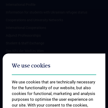
International Profile
Information for students with Ukrainian refugee status
Cooperations and University Networks
International Cooperations
Adjunct Professorships
Student & Staff Exchange
Das KPJ der MedUni Wien
Postgraduate Trainings
We use cookies
Dual Career
Trusted Reseach - Research Security - Foreign Interference
We use cookies that are technically necessary
UNESCO Chair on Bioethics
for the functionality of our website, but also
MUVI
cookies for functional, marketing and analysis
purposes to optimise the user experience on
our site. With your consent to the cookies,