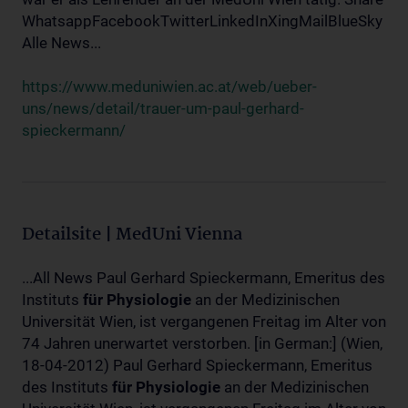
WhatsappFacebookTwitterLinkedInXingMailBlueSky
Alle News...
https://www.meduniwien.ac.at/web/ueber-
uns/news/detail/trauer-um-paul-gerhard-
spieckermann/
Detailsite | MedUni Vienna
...All News Paul Gerhard Spieckermann, Emeritus des
Instituts
für
Physiologie
an der Medizinischen
Universität Wien, ist vergangenen Freitag im Alter von
74 Jahren unerwartet verstorben. [in German:] (Wien,
18-04-2012) Paul Gerhard Spieckermann, Emeritus
des Instituts
für
Physiologie
an der Medizinischen