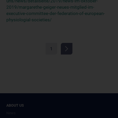
uns/news/detailseite/2019/news-im-oktober-
2019/margarethe-geiger-neues-mitglied-im-
executive-committee-der-federation-of-european-
physiologial-societies/
1
ABOUT US
News