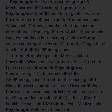
...
Physiologie
zu erweitern, indem geeignete
Mechanismen
für
Trainingsprogramme in
Physiologie
unterstützt und bereitgestellt werden.
Dazu wird der Austausch von DoktorandInnen und
WissenschafterInnen innerhalb Europas und auf
internationaler Ebene gefördert. Auch internationale
wissenschaftliche Forschungsprojekte in Europa
werden angeregt.Zur PersonMargarethe Geiger leitet
das Institut
für
Gefäßbiologie und
Thromboseforschung an der Medizinischen
Universität Wien und ist außerdem stellvertretende
Leiterin des Zentrums
für
Physiologie
und
Pharmakologie, zu dem das Institut
für
Gefäßbiologie und Thromboseforschung gehört.
Nach dem Medizinstudium an der Universität Wien
führte sie ihre wissenschaftliche Ausbildung u.a. an
das Scripps Research Institute (La Jolla, USA). Sie
habilitierte sie sich 1989
für
das Fach Medizinische
Physiologie
. Seither leitet sie eine