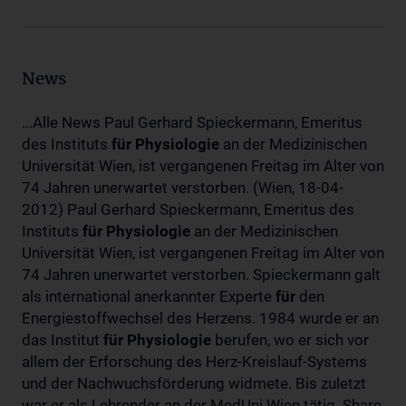
News
...Alle News Paul Gerhard Spieckermann, Emeritus
des Instituts
für
Physiologie
an der Medizinischen
Universität Wien, ist vergangenen Freitag im Alter von
74 Jahren unerwartet verstorben. (Wien, 18-04-
2012) Paul Gerhard Spieckermann, Emeritus des
Instituts
für
Physiologie
an der Medizinischen
Universität Wien, ist vergangenen Freitag im Alter von
74 Jahren unerwartet verstorben. Spieckermann galt
als international anerkannter Experte
für
den
Energiestoffwechsel des Herzens. 1984 wurde er an
das Institut
für
Physiologie
berufen, wo er sich vor
allem der Erforschung des Herz-Kreislauf-Systems
und der Nachwuchsförderung widmete. Bis zuletzt
war er als Lehrender an der MedUni Wien tätig. Share