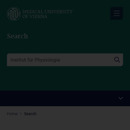
Skip
to
main
content
Search
Home
Search