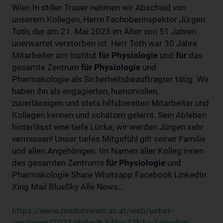
Wien In stiller Trauer nehmen wir Abschied von
unserem Kollegen, Herrn Fachoberinspektor Jürgen
Toth, der am 21. Mai 2023 im Alter von 51 Jahren
unerwartet verstorben ist. Herr Toth war 30 Jahre
Mitarbeiter am Institut
für
Physiologie
und
für
das
gesamte Zentrum
für
Physiologie
und
Pharmakologie als Sicherheitsbeauftragter tätig. Wir
haben ihn als engagierten, humorvollen,
zuverlässigen und stets hilfsbereiten Mitarbeiter und
Kollegen kennen und schätzen gelernt. Sein Ableben
hinterlässt eine tiefe Lücke, wir werden Jürgen sehr
vermissen! Unser tiefes Mitgefühl gilt seiner Familie
und allen Angehörigen. Im Namen aller Kolleg:innen
des gesamten Zentrums
für
Physiologie
und
Pharmakologie Share Whatsapp Facebook LinkedIn
Xing Mail BlueSky Alle News...
https://www.meduniwien.ac.at/web/ueber-
uns/news/2023/default-34fee72b1e-2/meduni-