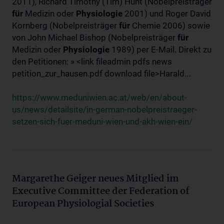
2011), Richard Timothy (Tim) Hunt (Nobelpreisträger
für
Medizin oder
Physiologie
2001) und Roger David
Kornberg (Nobelpreisträger
für
Chemie 2006) sowie
von John Michael Bishop (Nobelpreisträger
für
Medizin oder
Physiologie
1989) per E-Mail. Direkt zu
den Petitionen: » <link fileadmin pdfs news
petition_zur_hausen.pdf download file>Harald...
https://www.meduniwien.ac.at/web/en/about-
us/news/detailsite/in-german-nobelpreistraeger-
setzen-sich-fuer-meduni-wien-und-akh-wien-ein/
Margarethe Geiger neues Mitglied im
Executive Committee der Federation of
European Physiologial Societies