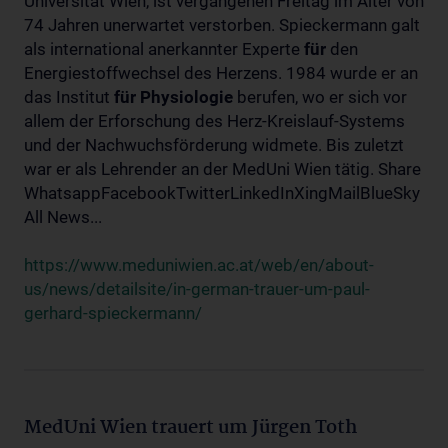
Universität Wien, ist vergangenen Freitag im Alter von
74 Jahren unerwartet verstorben. Spieckermann galt
als international anerkannter Experte
für
den
Energiestoffwechsel des Herzens. 1984 wurde er an
das Institut
für
Physiologie
berufen, wo er sich vor
allem der Erforschung des Herz-Kreislauf-Systems
und der Nachwuchsförderung widmete. Bis zuletzt
war er als Lehrender an der MedUni Wien tätig. Share
WhatsappFacebookTwitterLinkedInXingMailBlueSky
All News...
https://www.meduniwien.ac.at/web/en/about-
us/news/detailsite/in-german-trauer-um-paul-
gerhard-spieckermann/
MedUni Wien trauert um Jürgen Toth