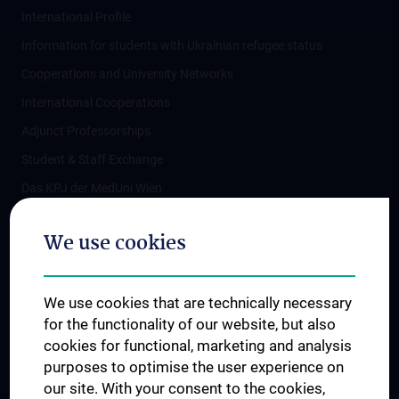
International Profile
Information for students with Ukrainian refugee status
Cooperations and University Networks
International Cooperations
Adjunct Professorships
Student & Staff Exchange
Das KPJ der MedUni Wien
Postgraduate Trainings
We use cookies
Dual Career
Trusted Reseach - Research Security - Foreign Interference
We use cookies that are technically necessary
UNESCO Chair on Bioethics
for the functionality of our website, but also
MUVI
cookies for functional, marketing and analysis
purposes to optimise the user experience on
our site. With your consent to the cookies,