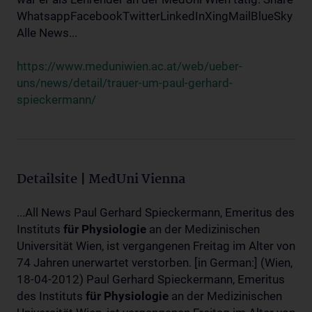
WhatsappFacebookTwitterLinkedInXingMailBlueSky
Alle News...
https://www.meduniwien.ac.at/web/ueber-
uns/news/detail/trauer-um-paul-gerhard-
spieckermann/
Detailsite | MedUni Vienna
...All News Paul Gerhard Spieckermann, Emeritus des
Instituts
für
Physiologie
an der Medizinischen
Universität Wien, ist vergangenen Freitag im Alter von
74 Jahren unerwartet verstorben. [in German:] (Wien,
18-04-2012) Paul Gerhard Spieckermann, Emeritus
des Instituts
für
Physiologie
an der Medizinischen