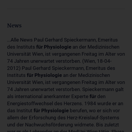
News
...Alle News Paul Gerhard Spieckermann, Emeritus
des Instituts
für
Physiologie
an der Medizinischen
Universität Wien, ist vergangenen Freitag im Alter von
74 Jahren unerwartet verstorben. (Wien, 18-04-
2012) Paul Gerhard Spieckermann, Emeritus des
Instituts
für
Physiologie
an der Medizinischen
Universität Wien, ist vergangenen Freitag im Alter von
74 Jahren unerwartet verstorben. Spieckermann galt
als international anerkannter Experte
für
den
Energiestoffwechsel des Herzens. 1984 wurde er an
das Institut
für
Physiologie
berufen, wo er sich vor
allem der Erforschung des Herz-Kreislauf-Systems
und der Nachwuchsförderung widmete. Bis zuletzt
war er als Lehrender an der MedUni Wien tätig. Share