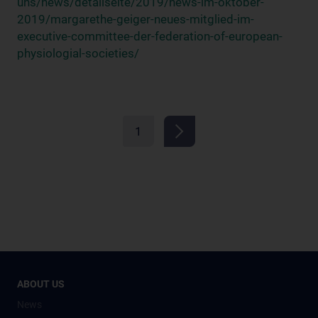
uns/news/detailseite/2019/news-im-oktober-
2019/margarethe-geiger-neues-mitglied-im-
executive-committee-der-federation-of-european-
physiologial-societies/
1
ABOUT US
News