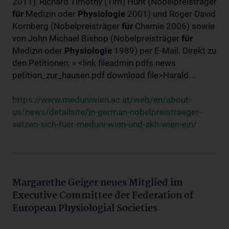
2011), Richard Timothy (Tim) Hunt (Nobelpreisträger
für
Medizin oder
Physiologie
2001) und Roger David
Kornberg (Nobelpreisträger
für
Chemie 2006) sowie
von John Michael Bishop (Nobelpreisträger
für
Medizin oder
Physiologie
1989) per E-Mail. Direkt zu
den Petitionen: » <link fileadmin pdfs news
petition_zur_hausen.pdf download file>Harald...
https://www.meduniwien.ac.at/web/en/about-
us/news/detailsite/in-german-nobelpreistraeger-
setzen-sich-fuer-meduni-wien-und-akh-wien-ein/
Margarethe Geiger neues Mitglied im
Executive Committee der Federation of
European Physiologial Societies