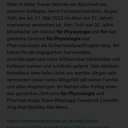
Wien In stiller Trauer nehmen wir Abschied von
unserem Kollegen, Herrn Fachoberinspektor Jürgen
Toth, der am 21. Mai 2023 im Alter von 51 Jahren
unerwartet verstorben ist. Herr Toth war 30 Jahre
Mitarbeiter am Institut
für
Physiologie
und
für
das
gesamte Zentrum
für
Physiologie
und
Pharmakologie als Sicherheitsbeauftragter tätig. Wir
haben ihn als engagierten, humorvollen,
zuverlässigen und stets hilfsbereiten Mitarbeiter und
Kollegen kennen und schätzen gelernt. Sein Ableben
hinterlässt eine tiefe Lücke, wir werden Jürgen sehr
vermissen! Unser tiefes Mitgefühl gilt seiner Familie
und allen Angehörigen. Im Namen aller Kolleg:innen
des gesamten Zentrums
für
Physiologie
und
Pharmakologie Share Whatsapp Facebook LinkedIn
Xing Mail BlueSky Alle News...
https://www.meduniwien.ac.at/web/ueber-
uns/news/2023/default-34fee72b1e-2/meduni-