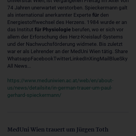
Universität Wien, ist vergangenen Freitag im Alter von
74 Jahren unerwartet verstorben. Spieckermann galt
als international anerkannter Experte
für
den
Energiestoffwechsel des Herzens. 1984 wurde er an
das Institut
für
Physiologie
berufen, wo er sich vor
allem der Erforschung des Herz-Kreislauf-Systems
und der Nachwuchsförderung widmete. Bis zuletzt
war er als Lehrender an der MedUni Wien tätig. Share
WhatsappFacebookTwitterLinkedInXingMailBlueSky
All News...
https://www.meduniwien.ac.at/web/en/about-
us/news/detailsite/in-german-trauer-um-paul-
gerhard-spieckermann/
MedUni Wien trauert um Jürgen Toth