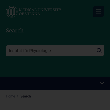
Skip
to
main
content
Search
Home
Search