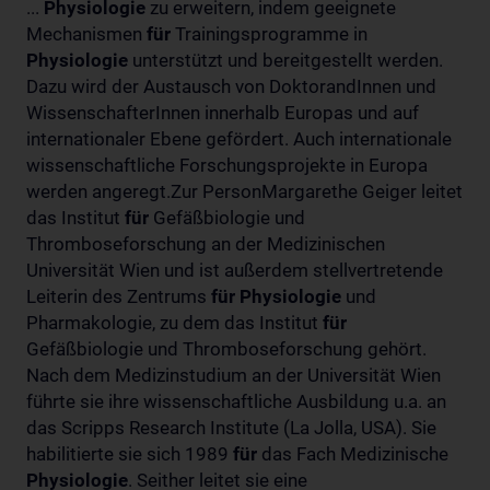
...
Physiologie
zu erweitern, indem geeignete
Mechanismen
für
Trainingsprogramme in
Physiologie
unterstützt und bereitgestellt werden.
Dazu wird der Austausch von DoktorandInnen und
WissenschafterInnen innerhalb Europas und auf
internationaler Ebene gefördert. Auch internationale
wissenschaftliche Forschungsprojekte in Europa
werden angeregt.Zur PersonMargarethe Geiger leitet
das Institut
für
Gefäßbiologie und
Thromboseforschung an der Medizinischen
Universität Wien und ist außerdem stellvertretende
Leiterin des Zentrums
für
Physiologie
und
Pharmakologie, zu dem das Institut
für
Gefäßbiologie und Thromboseforschung gehört.
Nach dem Medizinstudium an der Universität Wien
führte sie ihre wissenschaftliche Ausbildung u.a. an
das Scripps Research Institute (La Jolla, USA). Sie
habilitierte sie sich 1989
für
das Fach Medizinische
Physiologie
. Seither leitet sie eine