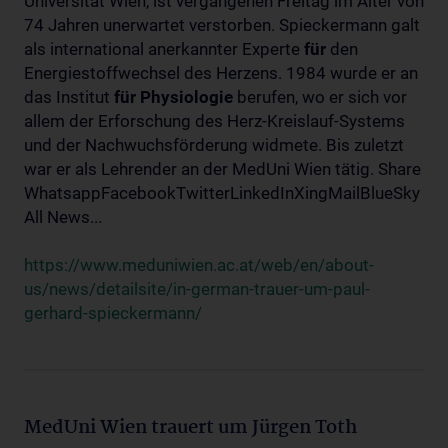
Universität Wien, ist vergangenen Freitag im Alter von
74 Jahren unerwartet verstorben. Spieckermann galt
als international anerkannter Experte
für
den
Energiestoffwechsel des Herzens. 1984 wurde er an
das Institut
für
Physiologie
berufen, wo er sich vor
allem der Erforschung des Herz-Kreislauf-Systems
und der Nachwuchsförderung widmete. Bis zuletzt
war er als Lehrender an der MedUni Wien tätig. Share
WhatsappFacebookTwitterLinkedInXingMailBlueSky
All News...
https://www.meduniwien.ac.at/web/en/about-
us/news/detailsite/in-german-trauer-um-paul-
gerhard-spieckermann/
MedUni Wien trauert um Jürgen Toth