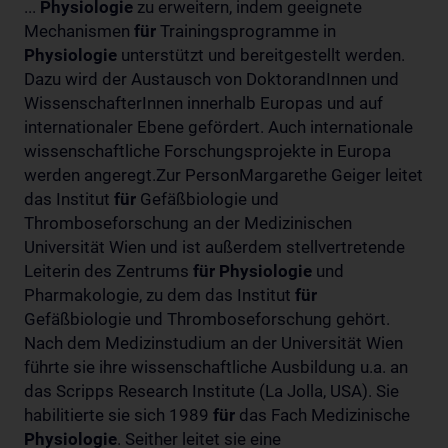
...
Physiologie
zu erweitern, indem geeignete
Mechanismen
für
Trainingsprogramme in
Physiologie
unterstützt und bereitgestellt werden.
Dazu wird der Austausch von DoktorandInnen und
WissenschafterInnen innerhalb Europas und auf
internationaler Ebene gefördert. Auch internationale
wissenschaftliche Forschungsprojekte in Europa
werden angeregt.Zur PersonMargarethe Geiger leitet
das Institut
für
Gefäßbiologie und
Thromboseforschung an der Medizinischen
Universität Wien und ist außerdem stellvertretende
Leiterin des Zentrums
für
Physiologie
und
Pharmakologie, zu dem das Institut
für
Gefäßbiologie und Thromboseforschung gehört.
Nach dem Medizinstudium an der Universität Wien
führte sie ihre wissenschaftliche Ausbildung u.a. an
das Scripps Research Institute (La Jolla, USA). Sie
habilitierte sie sich 1989
für
das Fach Medizinische
Physiologie
. Seither leitet sie eine