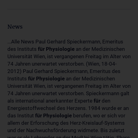
News
...Alle News Paul Gerhard Spieckermann, Emeritus
des Instituts
für
Physiologie
an der Medizinischen
Universität Wien, ist vergangenen Freitag im Alter von
74 Jahren unerwartet verstorben. (Wien, 18-04-
2012) Paul Gerhard Spieckermann, Emeritus des
Instituts
für
Physiologie
an der Medizinischen
Universität Wien, ist vergangenen Freitag im Alter von
74 Jahren unerwartet verstorben. Spieckermann galt
als international anerkannter Experte
für
den
Energiestoffwechsel des Herzens. 1984 wurde er an
das Institut
für
Physiologie
berufen, wo er sich vor
allem der Erforschung des Herz-Kreislauf-Systems
und der Nachwuchsförderung widmete. Bis zuletzt
war er als Lehrender an der MedUni Wien tätig. Share