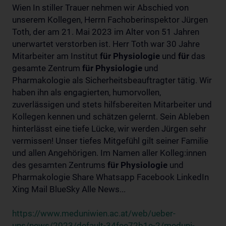
Wien In stiller Trauer nehmen wir Abschied von
unserem Kollegen, Herrn Fachoberinspektor Jürgen
Toth, der am 21. Mai 2023 im Alter von 51 Jahren
unerwartet verstorben ist. Herr Toth war 30 Jahre
Mitarbeiter am Institut
für
Physiologie
und
für
das
gesamte Zentrum
für
Physiologie
und
Pharmakologie als Sicherheitsbeauftragter tätig. Wir
haben ihn als engagierten, humorvollen,
zuverlässigen und stets hilfsbereiten Mitarbeiter und
Kollegen kennen und schätzen gelernt. Sein Ableben
hinterlässt eine tiefe Lücke, wir werden Jürgen sehr
vermissen! Unser tiefes Mitgefühl gilt seiner Familie
und allen Angehörigen. Im Namen aller Kolleg:innen
des gesamten Zentrums
für
Physiologie
und
Pharmakologie Share Whatsapp Facebook LinkedIn
Xing Mail BlueSky Alle News...
https://www.meduniwien.ac.at/web/ueber-
uns/news/2023/default-34fee72b1e-2/meduni-