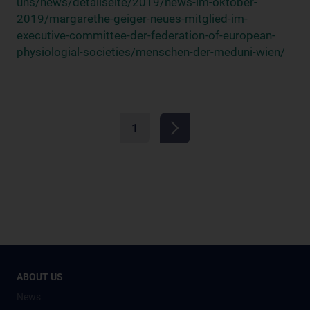
uns/news/detailseite/2019/news-im-oktober-
2019/margarethe-geiger-neues-mitglied-im-
executive-committee-der-federation-of-european-
physiologial-societies/menschen-der-meduni-wien/
1
ABOUT US
News