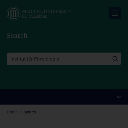
Skip
to
main
content
Search
Home
Search