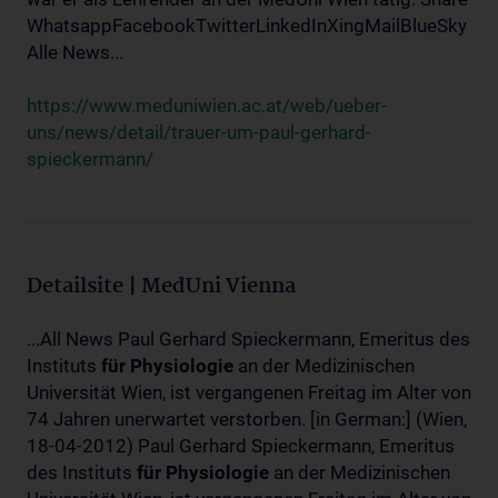
WhatsappFacebookTwitterLinkedInXingMailBlueSky
Alle News...
https://www.meduniwien.ac.at/web/ueber-
uns/news/detail/trauer-um-paul-gerhard-
spieckermann/
Detailsite | MedUni Vienna
...All News Paul Gerhard Spieckermann, Emeritus des
Instituts
für
Physiologie
an der Medizinischen
Universität Wien, ist vergangenen Freitag im Alter von
74 Jahren unerwartet verstorben. [in German:] (Wien,
18-04-2012) Paul Gerhard Spieckermann, Emeritus
des Instituts
für
Physiologie
an der Medizinischen