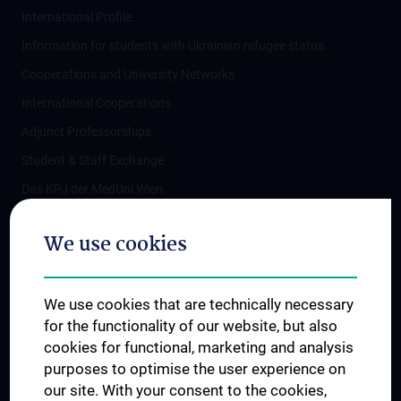
International Profile
Information for students with Ukrainian refugee status
Cooperations and University Networks
International Cooperations
Adjunct Professorships
Student & Staff Exchange
Das KPJ der MedUni Wien
Postgraduate Trainings
We use cookies
Dual Career
Trusted Reseach - Research Security - Foreign Interference
We use cookies that are technically necessary
UNESCO Chair on Bioethics
for the functionality of our website, but also
MUVI
cookies for functional, marketing and analysis
purposes to optimise the user experience on
our site. With your consent to the cookies,