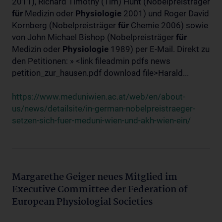
2011), Richard Timothy (Tim) Hunt (Nobelpreisträger
für
Medizin oder
Physiologie
2001) und Roger David
Kornberg (Nobelpreisträger
für
Chemie 2006) sowie
von John Michael Bishop (Nobelpreisträger
für
Medizin oder
Physiologie
1989) per E-Mail. Direkt zu
den Petitionen: » <link fileadmin pdfs news
petition_zur_hausen.pdf download file>Harald...
https://www.meduniwien.ac.at/web/en/about-
us/news/detailsite/in-german-nobelpreistraeger-
setzen-sich-fuer-meduni-wien-und-akh-wien-ein/
Margarethe Geiger neues Mitglied im
Executive Committee der Federation of
European Physiologial Societies