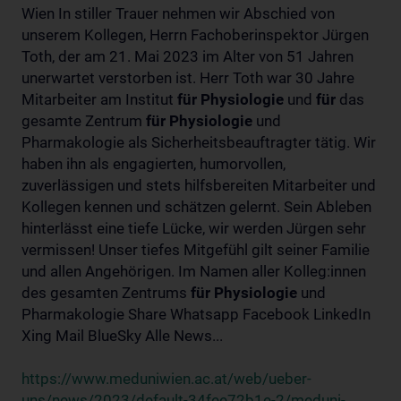
Wien In stiller Trauer nehmen wir Abschied von
unserem Kollegen, Herrn Fachoberinspektor Jürgen
Toth, der am 21. Mai 2023 im Alter von 51 Jahren
unerwartet verstorben ist. Herr Toth war 30 Jahre
Mitarbeiter am Institut
für
Physiologie
und
für
das
gesamte Zentrum
für
Physiologie
und
Pharmakologie als Sicherheitsbeauftragter tätig. Wir
haben ihn als engagierten, humorvollen,
zuverlässigen und stets hilfsbereiten Mitarbeiter und
Kollegen kennen und schätzen gelernt. Sein Ableben
hinterlässt eine tiefe Lücke, wir werden Jürgen sehr
vermissen! Unser tiefes Mitgefühl gilt seiner Familie
und allen Angehörigen. Im Namen aller Kolleg:innen
des gesamten Zentrums
für
Physiologie
und
Pharmakologie Share Whatsapp Facebook LinkedIn
Xing Mail BlueSky Alle News...
https://www.meduniwien.ac.at/web/ueber-
uns/news/2023/default-34fee72b1e-2/meduni-