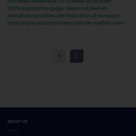
uns/news/detailseite/2019/news-im-oktober-
2019/margarethe-geiger-neues-mitglied-im-
executive-committee-der-federation-of-european-
physiologial-societies/menschen-der-meduni-wien/
1
ABOUT US
News