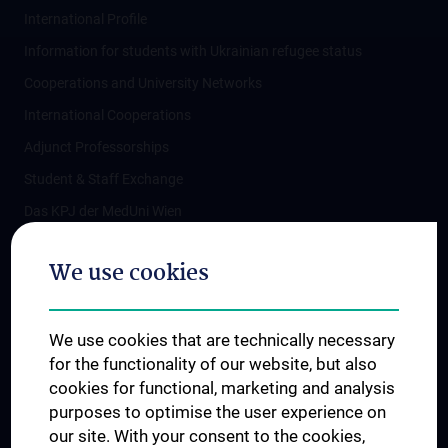
International Profile
Information for students with Ukrainian refugee status
Cooperations and University Networks
International Cooperations
Adjunct Professorships
Student & Staff Exchange
Das KPJ der MedUni Wien
Postgraduate Trainings
We use cookies
Dual Career
Trusted Reseach - Research Security - Foreign Interference
We use cookies that are technically necessary
UNESCO Chair on Bioethics
for the functionality of our website, but also
MUVI
cookies for functional, marketing and analysis
purposes to optimise the user experience on
our site. With your consent to the cookies,