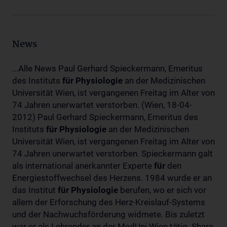
News
...Alle News Paul Gerhard Spieckermann, Emeritus
des Instituts
für
Physiologie
an der Medizinischen
Universität Wien, ist vergangenen Freitag im Alter von
74 Jahren unerwartet verstorben. (Wien, 18-04-
2012) Paul Gerhard Spieckermann, Emeritus des
Instituts
für
Physiologie
an der Medizinischen
Universität Wien, ist vergangenen Freitag im Alter von
74 Jahren unerwartet verstorben. Spieckermann galt
als international anerkannter Experte
für
den
Energiestoffwechsel des Herzens. 1984 wurde er an
das Institut
für
Physiologie
berufen, wo er sich vor
allem der Erforschung des Herz-Kreislauf-Systems
und der Nachwuchsförderung widmete. Bis zuletzt
war er als Lehrender an der MedUni Wien tätig. Share