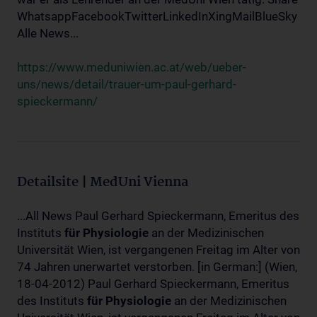
WhatsappFacebookTwitterLinkedInXingMailBlueSky
Alle News...
https://www.meduniwien.ac.at/web/ueber-
uns/news/detail/trauer-um-paul-gerhard-
spieckermann/
Detailsite | MedUni Vienna
...All News Paul Gerhard Spieckermann, Emeritus des
Instituts
für
Physiologie
an der Medizinischen
Universität Wien, ist vergangenen Freitag im Alter von
74 Jahren unerwartet verstorben. [in German:] (Wien,
18-04-2012) Paul Gerhard Spieckermann, Emeritus
des Instituts
für
Physiologie
an der Medizinischen