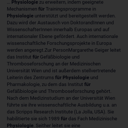
...
Physiologie
zu erweitern, indem geeignete
Mechanismen
für
Trainingsprogramme in
Physiologie
unterstützt und bereitgestellt werden.
Dazu wird der Austausch von DoktorandInnen und
WissenschafterInnen innerhalb Europas und auf
internationaler Ebene gefördert. Auch internationale
wissenschaftliche Forschungsprojekte in Europa
werden angeregt.Zur PersonMargarethe Geiger leitet
das Institut
für
Gefäßbiologie und
Thromboseforschung an der Medizinischen
Universität Wien und ist außerdem stellvertretende
Leiterin des Zentrums
für
Physiologie
und
Pharmakologie, zu dem das Institut
für
Gefäßbiologie und Thromboseforschung gehört.
Nach dem Medizinstudium an der Universität Wien
führte sie ihre wissenschaftliche Ausbildung u.a. an
das Scripps Research Institute (La Jolla, USA). Sie
habilitierte sie sich 1989
für
das Fach Medizinische
Physiologie
. Seither leitet sie eine