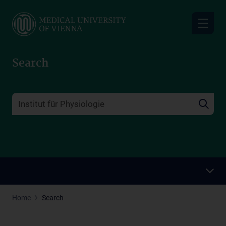
Skip
to
main
content
Search
Home
Search