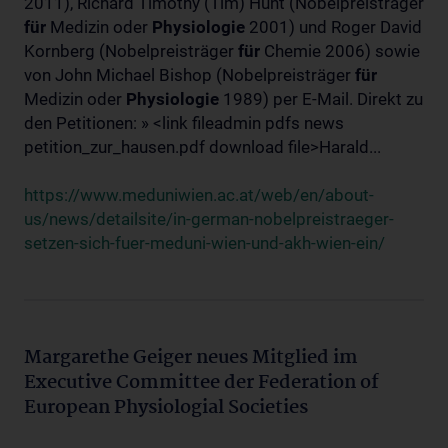
2011), Richard Timothy (Tim) Hunt (Nobelpreisträger
für
Medizin oder
Physiologie
2001) und Roger David
Kornberg (Nobelpreisträger
für
Chemie 2006) sowie
von John Michael Bishop (Nobelpreisträger
für
Medizin oder
Physiologie
1989) per E-Mail. Direkt zu
den Petitionen: » <link fileadmin pdfs news
petition_zur_hausen.pdf download file>Harald...
https://www.meduniwien.ac.at/web/en/about-
us/news/detailsite/in-german-nobelpreistraeger-
setzen-sich-fuer-meduni-wien-und-akh-wien-ein/
Margarethe Geiger neues Mitglied im
Executive Committee der Federation of
European Physiologial Societies