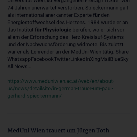
Universität Wien, ist vergangenen Freitag im Alter von
74 Jahren unerwartet verstorben. Spieckermann galt
als international anerkannter Experte
für
den
Energiestoffwechsel des Herzens. 1984 wurde er an
das Institut
für
Physiologie
berufen, wo er sich vor
allem der Erforschung des Herz-Kreislauf-Systems
und der Nachwuchsförderung widmete. Bis zuletzt
war er als Lehrender an der MedUni Wien tätig. Share
WhatsappFacebookTwitterLinkedInXingMailBlueSky
All News...
https://www.meduniwien.ac.at/web/en/about-
us/news/detailsite/in-german-trauer-um-paul-
gerhard-spieckermann/
MedUni Wien trauert um Jürgen Toth