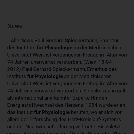
News
...Alle News Paul Gerhard Spieckermann, Emeritus
des Instituts
für
Physiologie
an der Medizinischen
Universität Wien, ist vergangenen Freitag im Alter von
74 Jahren unerwartet verstorben. (Wien, 18-04-
2012) Paul Gerhard Spieckermann, Emeritus des
Instituts
für
Physiologie
an der Medizinischen
Universität Wien, ist vergangenen Freitag im Alter von
74 Jahren unerwartet verstorben. Spieckermann galt
als international anerkannter Experte
für
den
Energiestoffwechsel des Herzens. 1984 wurde er an
das Institut
für
Physiologie
berufen, wo er sich vor
allem der Erforschung des Herz-Kreislauf-Systems
und der Nachwuchsförderung widmete. Bis zuletzt
war er als Lehrender an der MedUni Wien tätig. Share