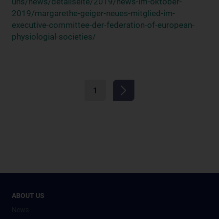
uns/news/detailseite/2019/news-im-oktober-
2019/margarethe-geiger-neues-mitglied-im-
executive-committee-der-federation-of-european-
physiologial-societies/
1
ABOUT US
News