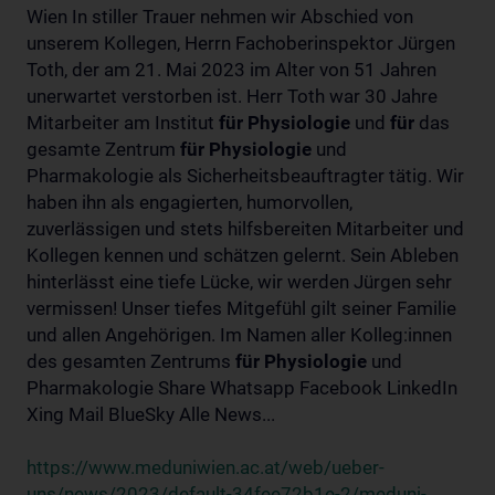
Wien In stiller Trauer nehmen wir Abschied von
unserem Kollegen, Herrn Fachoberinspektor Jürgen
Toth, der am 21. Mai 2023 im Alter von 51 Jahren
unerwartet verstorben ist. Herr Toth war 30 Jahre
Mitarbeiter am Institut
für
Physiologie
und
für
das
gesamte Zentrum
für
Physiologie
und
Pharmakologie als Sicherheitsbeauftragter tätig. Wir
haben ihn als engagierten, humorvollen,
zuverlässigen und stets hilfsbereiten Mitarbeiter und
Kollegen kennen und schätzen gelernt. Sein Ableben
hinterlässt eine tiefe Lücke, wir werden Jürgen sehr
vermissen! Unser tiefes Mitgefühl gilt seiner Familie
und allen Angehörigen. Im Namen aller Kolleg:innen
des gesamten Zentrums
für
Physiologie
und
Pharmakologie Share Whatsapp Facebook LinkedIn
Xing Mail BlueSky Alle News...
https://www.meduniwien.ac.at/web/ueber-
uns/news/2023/default-34fee72b1e-2/meduni-