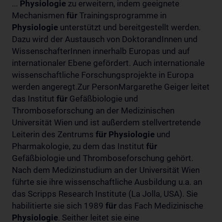
...
Physiologie
zu erweitern, indem geeignete
Mechanismen
für
Trainingsprogramme in
Physiologie
unterstützt und bereitgestellt werden.
Dazu wird der Austausch von DoktorandInnen und
WissenschafterInnen innerhalb Europas und auf
internationaler Ebene gefördert. Auch internationale
wissenschaftliche Forschungsprojekte in Europa
werden angeregt.Zur PersonMargarethe Geiger leitet
das Institut
für
Gefäßbiologie und
Thromboseforschung an der Medizinischen
Universität Wien und ist außerdem stellvertretende
Leiterin des Zentrums
für
Physiologie
und
Pharmakologie, zu dem das Institut
für
Gefäßbiologie und Thromboseforschung gehört.
Nach dem Medizinstudium an der Universität Wien
führte sie ihre wissenschaftliche Ausbildung u.a. an
das Scripps Research Institute (La Jolla, USA). Sie
habilitierte sie sich 1989
für
das Fach Medizinische
Physiologie
. Seither leitet sie eine