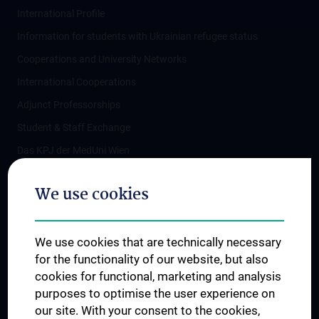
International Profile
Information for students with Ukrainian refugee status
Cooperations and University Networks
International Cooperations
Adjunct Professorships
Student & Staff Exchange
Das KPJ der MedUni Wien
Postgraduate Trainings
We use cookies
Dual Career
Trusted Reseach - Research Security - Foreign Interference
We use cookies that are technically necessary
UNESCO Chair on Bioethics
for the functionality of our website, but also
MUVI
cookies for functional, marketing and analysis
purposes to optimise the user experience on
our site. With your consent to the cookies,