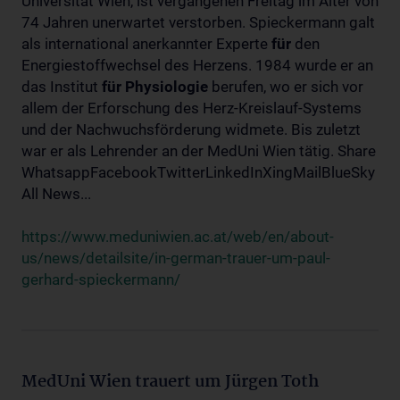
Universität Wien, ist vergangenen Freitag im Alter von
74 Jahren unerwartet verstorben. Spieckermann galt
als international anerkannter Experte
für
den
Energiestoffwechsel des Herzens. 1984 wurde er an
das Institut
für
Physiologie
berufen, wo er sich vor
allem der Erforschung des Herz-Kreislauf-Systems
und der Nachwuchsförderung widmete. Bis zuletzt
war er als Lehrender an der MedUni Wien tätig. Share
WhatsappFacebookTwitterLinkedInXingMailBlueSky
All News...
https://www.meduniwien.ac.at/web/en/about-
us/news/detailsite/in-german-trauer-um-paul-
gerhard-spieckermann/
MedUni Wien trauert um Jürgen Toth