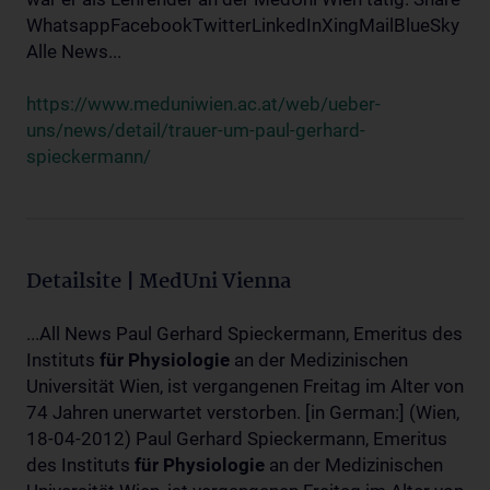
WhatsappFacebookTwitterLinkedInXingMailBlueSky
Alle News...
https://www.meduniwien.ac.at/web/ueber-
uns/news/detail/trauer-um-paul-gerhard-
spieckermann/
Detailsite | MedUni Vienna
...All News Paul Gerhard Spieckermann, Emeritus des
Instituts
für
Physiologie
an der Medizinischen
Universität Wien, ist vergangenen Freitag im Alter von
74 Jahren unerwartet verstorben. [in German:] (Wien,
18-04-2012) Paul Gerhard Spieckermann, Emeritus
des Instituts
für
Physiologie
an der Medizinischen