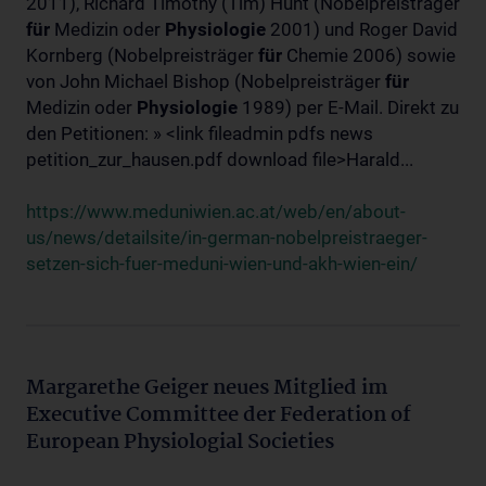
2011), Richard Timothy (Tim) Hunt (Nobelpreisträger
für
Medizin oder
Physiologie
2001) und Roger David
Kornberg (Nobelpreisträger
für
Chemie 2006) sowie
von John Michael Bishop (Nobelpreisträger
für
Medizin oder
Physiologie
1989) per E-Mail. Direkt zu
den Petitionen: » <link fileadmin pdfs news
petition_zur_hausen.pdf download file>Harald...
https://www.meduniwien.ac.at/web/en/about-
us/news/detailsite/in-german-nobelpreistraeger-
setzen-sich-fuer-meduni-wien-und-akh-wien-ein/
Margarethe Geiger neues Mitglied im
Executive Committee der Federation of
European Physiologial Societies