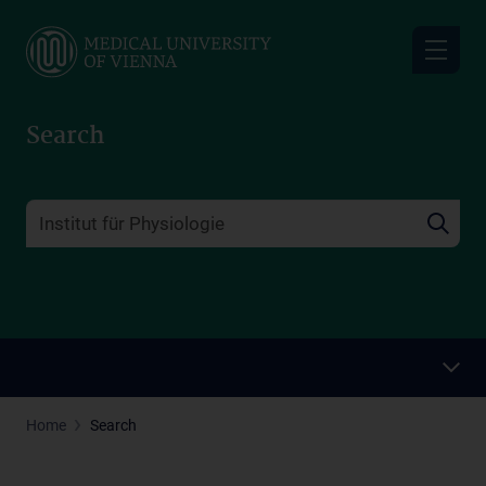
Skip
to
main
content
Search
Home
Search