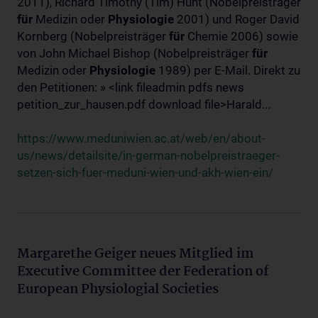
2011), Richard Timothy (Tim) Hunt (Nobelpreisträger
für
Medizin oder
Physiologie
2001) und Roger David
Kornberg (Nobelpreisträger
für
Chemie 2006) sowie
von John Michael Bishop (Nobelpreisträger
für
Medizin oder
Physiologie
1989) per E-Mail. Direkt zu
den Petitionen: » <link fileadmin pdfs news
petition_zur_hausen.pdf download file>Harald...
https://www.meduniwien.ac.at/web/en/about-
us/news/detailsite/in-german-nobelpreistraeger-
setzen-sich-fuer-meduni-wien-und-akh-wien-ein/
Margarethe Geiger neues Mitglied im
Executive Committee der Federation of
European Physiologial Societies