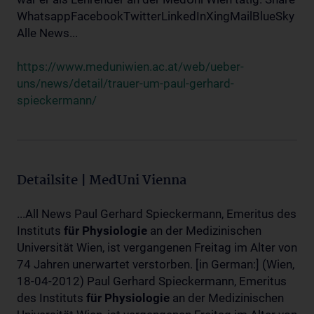
WhatsappFacebookTwitterLinkedInXingMailBlueSky
Alle News...
https://www.meduniwien.ac.at/web/ueber-
uns/news/detail/trauer-um-paul-gerhard-
spieckermann/
Detailsite | MedUni Vienna
...All News Paul Gerhard Spieckermann, Emeritus des
Instituts
für
Physiologie
an der Medizinischen
Universität Wien, ist vergangenen Freitag im Alter von
74 Jahren unerwartet verstorben. [in German:] (Wien,
18-04-2012) Paul Gerhard Spieckermann, Emeritus
des Instituts
für
Physiologie
an der Medizinischen