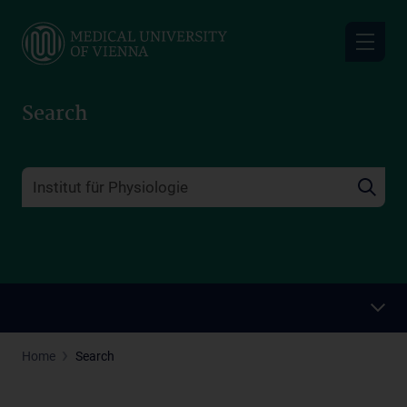
Skip
to
main
content
Search
Home
Search