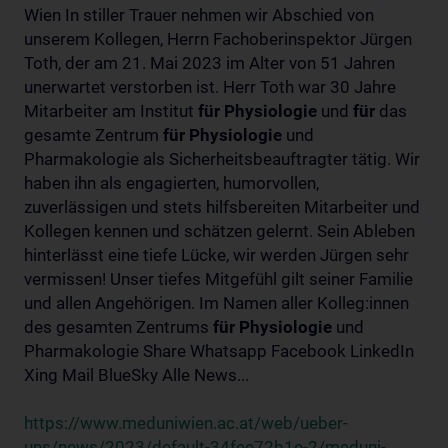
Wien In stiller Trauer nehmen wir Abschied von
unserem Kollegen, Herrn Fachoberinspektor Jürgen
Toth, der am 21. Mai 2023 im Alter von 51 Jahren
unerwartet verstorben ist. Herr Toth war 30 Jahre
Mitarbeiter am Institut
für
Physiologie
und
für
das
gesamte Zentrum
für
Physiologie
und
Pharmakologie als Sicherheitsbeauftragter tätig. Wir
haben ihn als engagierten, humorvollen,
zuverlässigen und stets hilfsbereiten Mitarbeiter und
Kollegen kennen und schätzen gelernt. Sein Ableben
hinterlässt eine tiefe Lücke, wir werden Jürgen sehr
vermissen! Unser tiefes Mitgefühl gilt seiner Familie
und allen Angehörigen. Im Namen aller Kolleg:innen
des gesamten Zentrums
für
Physiologie
und
Pharmakologie Share Whatsapp Facebook LinkedIn
Xing Mail BlueSky Alle News...
https://www.meduniwien.ac.at/web/ueber-
uns/news/2023/default-34fee72b1e-2/meduni-