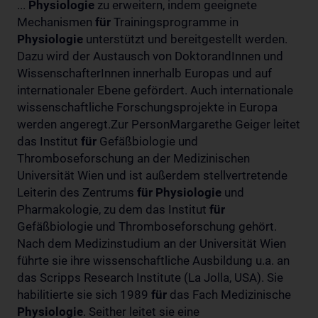
...
Physiologie
zu erweitern, indem geeignete
Mechanismen
für
Trainingsprogramme in
Physiologie
unterstützt und bereitgestellt werden.
Dazu wird der Austausch von DoktorandInnen und
WissenschafterInnen innerhalb Europas und auf
internationaler Ebene gefördert. Auch internationale
wissenschaftliche Forschungsprojekte in Europa
werden angeregt.Zur PersonMargarethe Geiger leitet
das Institut
für
Gefäßbiologie und
Thromboseforschung an der Medizinischen
Universität Wien und ist außerdem stellvertretende
Leiterin des Zentrums
für
Physiologie
und
Pharmakologie, zu dem das Institut
für
Gefäßbiologie und Thromboseforschung gehört.
Nach dem Medizinstudium an der Universität Wien
führte sie ihre wissenschaftliche Ausbildung u.a. an
das Scripps Research Institute (La Jolla, USA). Sie
habilitierte sie sich 1989
für
das Fach Medizinische
Physiologie
. Seither leitet sie eine