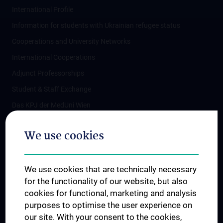
International Profile
Information for students with Ukrainian refugee status
Cooperations and University Networks
International Cooperations
Adjunct Professorships
Student & Staff Exchange
Das KPJ der MedUni Wien
Postgraduate Trainings
We use cookies
Dual Career
Trusted Reseach - Research Security - Foreign Interference
We use cookies that are technically necessary
UNESCO Chair on Bioethics
for the functionality of our website, but also
MUVI
cookies for functional, marketing and analysis
purposes to optimise the user experience on
our site. With your consent to the cookies,