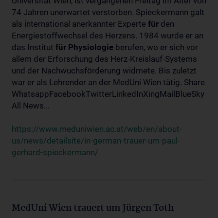
Universität Wien, ist vergangenen Freitag im Alter von
74 Jahren unerwartet verstorben. Spieckermann galt
als international anerkannter Experte
für
den
Energiestoffwechsel des Herzens. 1984 wurde er an
das Institut
für
Physiologie
berufen, wo er sich vor
allem der Erforschung des Herz-Kreislauf-Systems
und der Nachwuchsförderung widmete. Bis zuletzt
war er als Lehrender an der MedUni Wien tätig. Share
WhatsappFacebookTwitterLinkedInXingMailBlueSky
All News...
https://www.meduniwien.ac.at/web/en/about-
us/news/detailsite/in-german-trauer-um-paul-
gerhard-spieckermann/
MedUni Wien trauert um Jürgen Toth