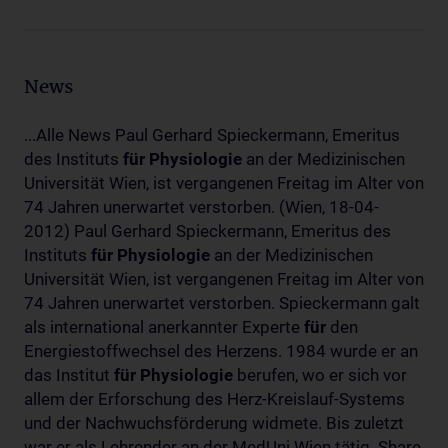
News
...Alle News Paul Gerhard Spieckermann, Emeritus
des Instituts
für
Physiologie
an der Medizinischen
Universität Wien, ist vergangenen Freitag im Alter von
74 Jahren unerwartet verstorben. (Wien, 18-04-
2012) Paul Gerhard Spieckermann, Emeritus des
Instituts
für
Physiologie
an der Medizinischen
Universität Wien, ist vergangenen Freitag im Alter von
74 Jahren unerwartet verstorben. Spieckermann galt
als international anerkannter Experte
für
den
Energiestoffwechsel des Herzens. 1984 wurde er an
das Institut
für
Physiologie
berufen, wo er sich vor
allem der Erforschung des Herz-Kreislauf-Systems
und der Nachwuchsförderung widmete. Bis zuletzt
war er als Lehrender an der MedUni Wien tätig. Share