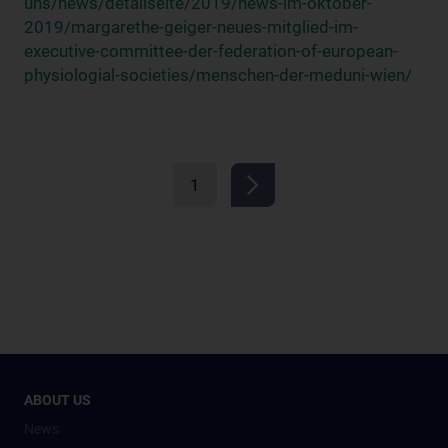
uns/news/detailseite/2019/news-im-oktober-
2019/margarethe-geiger-neues-mitglied-im-
executive-committee-der-federation-of-european-
physiologial-societies/menschen-der-meduni-wien/
1
ABOUT US
News