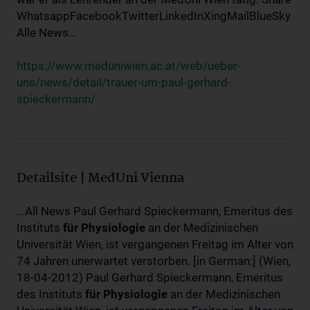
WhatsappFacebookTwitterLinkedInXingMailBlueSky
Alle News...
https://www.meduniwien.ac.at/web/ueber-
uns/news/detail/trauer-um-paul-gerhard-
spieckermann/
Detailsite | MedUni Vienna
...All News Paul Gerhard Spieckermann, Emeritus des
Instituts
für
Physiologie
an der Medizinischen
Universität Wien, ist vergangenen Freitag im Alter von
74 Jahren unerwartet verstorben. [in German:] (Wien,
18-04-2012) Paul Gerhard Spieckermann, Emeritus
des Instituts
für
Physiologie
an der Medizinischen