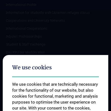
International Profile
Information for students with Ukrainian refugee status
Cooperations and University Networks
International Cooperations
Adjunct Professorships
Student & Staff Exchange
Das KPJ der MedUni Wien
Postgraduate Trainings
We use cookies
Dual Career
Trusted Reseach - Research Security - Foreign Interference
We use cookies that are technically necessary
UNESCO Chair on Bioethics
for the functionality of our website, but also
MUVI
cookies for functional, marketing and analysis
purposes to optimise the user experience on
our site. With your consent to the cookies,