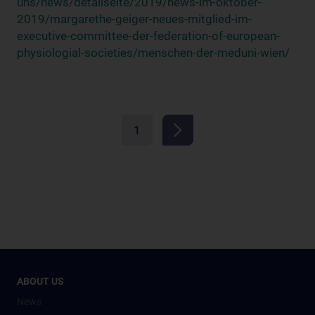
uns/news/detailseite/2019/news-im-oktober-
2019/margarethe-geiger-neues-mitglied-im-
executive-committee-der-federation-of-european-
physiologial-societies/menschen-der-meduni-wien/
1
ABOUT US
News