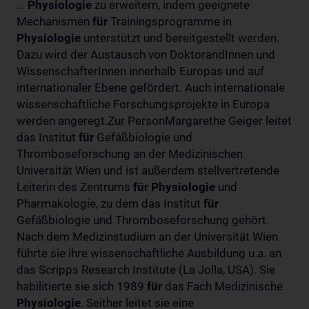
...
Physiologie
zu erweitern, indem geeignete
Mechanismen
für
Trainingsprogramme in
Physiologie
unterstützt und bereitgestellt werden.
Dazu wird der Austausch von DoktorandInnen und
WissenschafterInnen innerhalb Europas und auf
internationaler Ebene gefördert. Auch internationale
wissenschaftliche Forschungsprojekte in Europa
werden angeregt.Zur PersonMargarethe Geiger leitet
das Institut
für
Gefäßbiologie und
Thromboseforschung an der Medizinischen
Universität Wien und ist außerdem stellvertretende
Leiterin des Zentrums
für
Physiologie
und
Pharmakologie, zu dem das Institut
für
Gefäßbiologie und Thromboseforschung gehört.
Nach dem Medizinstudium an der Universität Wien
führte sie ihre wissenschaftliche Ausbildung u.a. an
das Scripps Research Institute (La Jolla, USA). Sie
habilitierte sie sich 1989
für
das Fach Medizinische
Physiologie
. Seither leitet sie eine