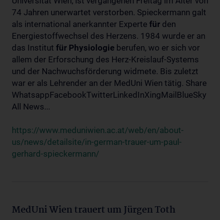
Universität Wien, ist vergangenen Freitag im Alter von
74 Jahren unerwartet verstorben. Spieckermann galt
als international anerkannter Experte
für
den
Energiestoffwechsel des Herzens. 1984 wurde er an
das Institut
für
Physiologie
berufen, wo er sich vor
allem der Erforschung des Herz-Kreislauf-Systems
und der Nachwuchsförderung widmete. Bis zuletzt
war er als Lehrender an der MedUni Wien tätig. Share
WhatsappFacebookTwitterLinkedInXingMailBlueSky
All News...
https://www.meduniwien.ac.at/web/en/about-
us/news/detailsite/in-german-trauer-um-paul-
gerhard-spieckermann/
MedUni Wien trauert um Jürgen Toth