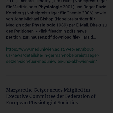
2011), Richard Timothy (Tim) Hunt (Nobelpreisträger
für
Medizin oder
Physiologie
2001) und Roger David
Kornberg (Nobelpreisträger
für
Chemie 2006) sowie
von John Michael Bishop (Nobelpreisträger
für
Medizin oder
Physiologie
1989) per E-Mail. Direkt zu
den Petitionen: » <link fileadmin pdfs news
petition_zur_hausen.pdf download file>Harald...
https://www.meduniwien.ac.at/web/en/about-
us/news/detailsite/in-german-nobelpreistraeger-
setzen-sich-fuer-meduni-wien-und-akh-wien-ein/
Margarethe Geiger neues Mitglied im
Executive Committee der Federation of
European Physiologial Societies