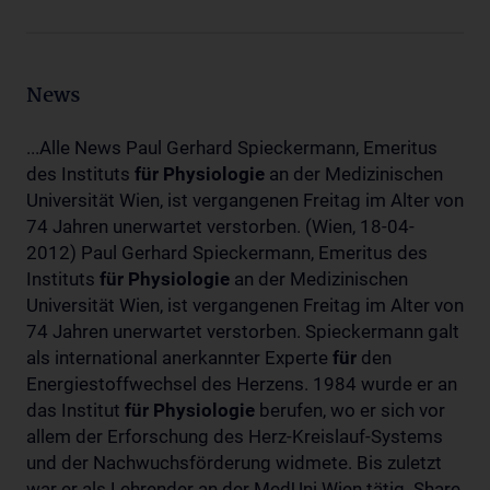
News
...Alle News Paul Gerhard Spieckermann, Emeritus
des Instituts
für
Physiologie
an der Medizinischen
Universität Wien, ist vergangenen Freitag im Alter von
74 Jahren unerwartet verstorben. (Wien, 18-04-
2012) Paul Gerhard Spieckermann, Emeritus des
Instituts
für
Physiologie
an der Medizinischen
Universität Wien, ist vergangenen Freitag im Alter von
74 Jahren unerwartet verstorben. Spieckermann galt
als international anerkannter Experte
für
den
Energiestoffwechsel des Herzens. 1984 wurde er an
das Institut
für
Physiologie
berufen, wo er sich vor
allem der Erforschung des Herz-Kreislauf-Systems
und der Nachwuchsförderung widmete. Bis zuletzt
war er als Lehrender an der MedUni Wien tätig. Share