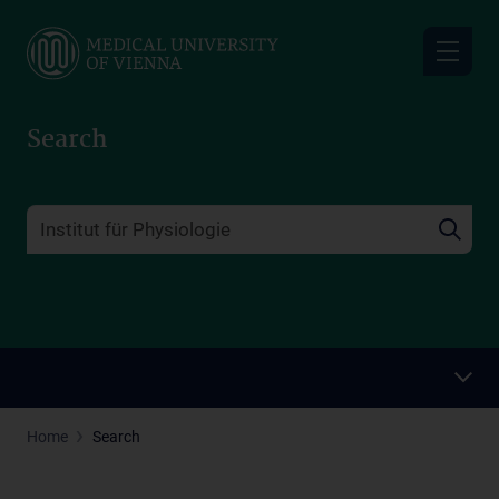
Skip
to
main
content
Search
Home
Search