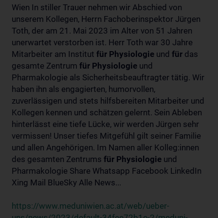
Wien In stiller Trauer nehmen wir Abschied von
unserem Kollegen, Herrn Fachoberinspektor Jürgen
Toth, der am 21. Mai 2023 im Alter von 51 Jahren
unerwartet verstorben ist. Herr Toth war 30 Jahre
Mitarbeiter am Institut
für
Physiologie
und
für
das
gesamte Zentrum
für
Physiologie
und
Pharmakologie als Sicherheitsbeauftragter tätig. Wir
haben ihn als engagierten, humorvollen,
zuverlässigen und stets hilfsbereiten Mitarbeiter und
Kollegen kennen und schätzen gelernt. Sein Ableben
hinterlässt eine tiefe Lücke, wir werden Jürgen sehr
vermissen! Unser tiefes Mitgefühl gilt seiner Familie
und allen Angehörigen. Im Namen aller Kolleg:innen
des gesamten Zentrums
für
Physiologie
und
Pharmakologie Share Whatsapp Facebook LinkedIn
Xing Mail BlueSky Alle News...
https://www.meduniwien.ac.at/web/ueber-
uns/news/2023/default-34fee72b1e-2/meduni-