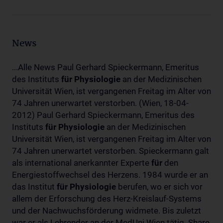
News
...Alle News Paul Gerhard Spieckermann, Emeritus
des Instituts
für
Physiologie
an der Medizinischen
Universität Wien, ist vergangenen Freitag im Alter von
74 Jahren unerwartet verstorben. (Wien, 18-04-
2012) Paul Gerhard Spieckermann, Emeritus des
Instituts
für
Physiologie
an der Medizinischen
Universität Wien, ist vergangenen Freitag im Alter von
74 Jahren unerwartet verstorben. Spieckermann galt
als international anerkannter Experte
für
den
Energiestoffwechsel des Herzens. 1984 wurde er an
das Institut
für
Physiologie
berufen, wo er sich vor
allem der Erforschung des Herz-Kreislauf-Systems
und der Nachwuchsförderung widmete. Bis zuletzt
war er als Lehrender an der MedUni Wien tätig. Share