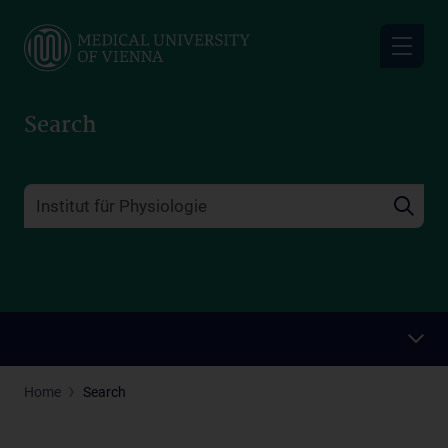
Skip
to
main
content
Search
Home
Search