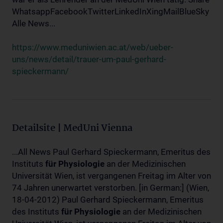
WhatsappFacebookTwitterLinkedInXingMailBlueSky
Alle News...
https://www.meduniwien.ac.at/web/ueber-
uns/news/detail/trauer-um-paul-gerhard-
spieckermann/
Detailsite | MedUni Vienna
...All News Paul Gerhard Spieckermann, Emeritus des
Instituts
für
Physiologie
an der Medizinischen
Universität Wien, ist vergangenen Freitag im Alter von
74 Jahren unerwartet verstorben. [in German:] (Wien,
18-04-2012) Paul Gerhard Spieckermann, Emeritus
des Instituts
für
Physiologie
an der Medizinischen