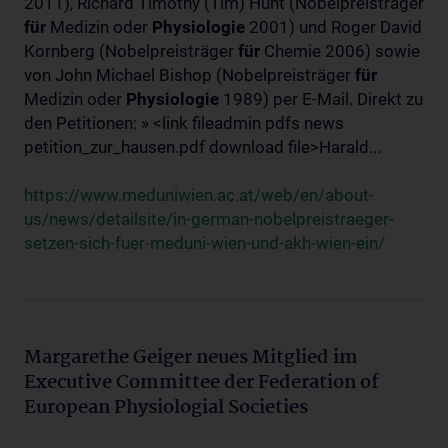
2011), Richard Timothy (Tim) Hunt (Nobelpreisträger
für
Medizin oder
Physiologie
2001) und Roger David
Kornberg (Nobelpreisträger
für
Chemie 2006) sowie
von John Michael Bishop (Nobelpreisträger
für
Medizin oder
Physiologie
1989) per E-Mail. Direkt zu
den Petitionen: » <link fileadmin pdfs news
petition_zur_hausen.pdf download file>Harald...
https://www.meduniwien.ac.at/web/en/about-
us/news/detailsite/in-german-nobelpreistraeger-
setzen-sich-fuer-meduni-wien-und-akh-wien-ein/
Margarethe Geiger neues Mitglied im
Executive Committee der Federation of
European Physiologial Societies