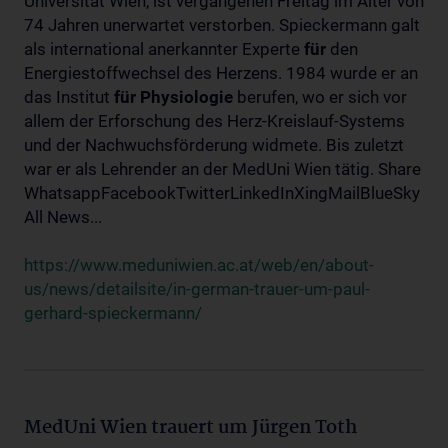
Universität Wien, ist vergangenen Freitag im Alter von
74 Jahren unerwartet verstorben. Spieckermann galt
als international anerkannter Experte
für
den
Energiestoffwechsel des Herzens. 1984 wurde er an
das Institut
für
Physiologie
berufen, wo er sich vor
allem der Erforschung des Herz-Kreislauf-Systems
und der Nachwuchsförderung widmete. Bis zuletzt
war er als Lehrender an der MedUni Wien tätig. Share
WhatsappFacebookTwitterLinkedInXingMailBlueSky
All News...
https://www.meduniwien.ac.at/web/en/about-
us/news/detailsite/in-german-trauer-um-paul-
gerhard-spieckermann/
MedUni Wien trauert um Jürgen Toth