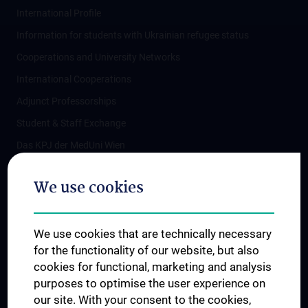
International Profile
Information for students with Ukrainian refugee status
Cooperations and University Networks
International Cooperations
Adjunct Professorships
Student & Staff Exchange
Das KPJ der MedUni Wien
Postgraduate Trainings
We use cookies
Dual Career
Trusted Reseach - Research Security - Foreign Interference
We use cookies that are technically necessary
UNESCO Chair on Bioethics
for the functionality of our website, but also
MUVI
cookies for functional, marketing and analysis
purposes to optimise the user experience on
our site. With your consent to the cookies,