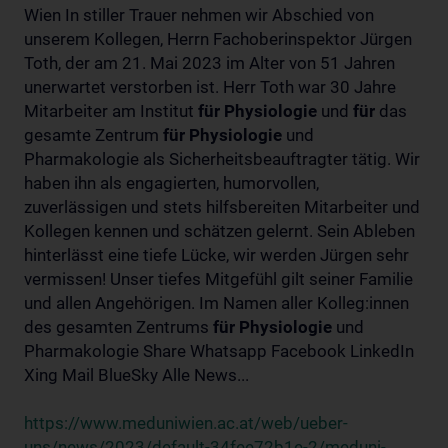
Wien In stiller Trauer nehmen wir Abschied von
unserem Kollegen, Herrn Fachoberinspektor Jürgen
Toth, der am 21. Mai 2023 im Alter von 51 Jahren
unerwartet verstorben ist. Herr Toth war 30 Jahre
Mitarbeiter am Institut
für
Physiologie
und
für
das
gesamte Zentrum
für
Physiologie
und
Pharmakologie als Sicherheitsbeauftragter tätig. Wir
haben ihn als engagierten, humorvollen,
zuverlässigen und stets hilfsbereiten Mitarbeiter und
Kollegen kennen und schätzen gelernt. Sein Ableben
hinterlässt eine tiefe Lücke, wir werden Jürgen sehr
vermissen! Unser tiefes Mitgefühl gilt seiner Familie
und allen Angehörigen. Im Namen aller Kolleg:innen
des gesamten Zentrums
für
Physiologie
und
Pharmakologie Share Whatsapp Facebook LinkedIn
Xing Mail BlueSky Alle News...
https://www.meduniwien.ac.at/web/ueber-
uns/news/2023/default-34fee72b1e-2/meduni-