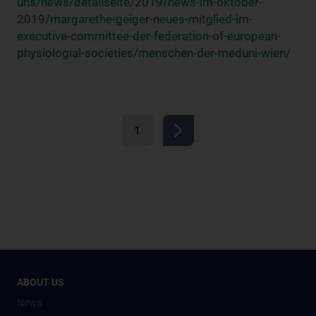
uns/news/detailseite/2019/news-im-oktober-
2019/margarethe-geiger-neues-mitglied-im-
executive-committee-der-federation-of-european-
physiologial-societies/menschen-der-meduni-wien/
1
ABOUT US
News