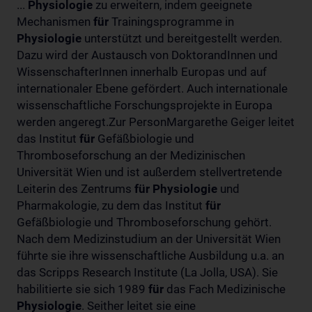
...
Physiologie
zu erweitern, indem geeignete
Mechanismen
für
Trainingsprogramme in
Physiologie
unterstützt und bereitgestellt werden.
Dazu wird der Austausch von DoktorandInnen und
WissenschafterInnen innerhalb Europas und auf
internationaler Ebene gefördert. Auch internationale
wissenschaftliche Forschungsprojekte in Europa
werden angeregt.Zur PersonMargarethe Geiger leitet
das Institut
für
Gefäßbiologie und
Thromboseforschung an der Medizinischen
Universität Wien und ist außerdem stellvertretende
Leiterin des Zentrums
für
Physiologie
und
Pharmakologie, zu dem das Institut
für
Gefäßbiologie und Thromboseforschung gehört.
Nach dem Medizinstudium an der Universität Wien
führte sie ihre wissenschaftliche Ausbildung u.a. an
das Scripps Research Institute (La Jolla, USA). Sie
habilitierte sie sich 1989
für
das Fach Medizinische
Physiologie
. Seither leitet sie eine