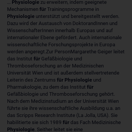
...
Physiologie
zu erweitern, indem geeignete
Mechanismen
für
Trainingsprogramme in
Physiologie
unterstützt und bereitgestellt werden.
Dazu wird der Austausch von DoktorandInnen und
WissenschafterInnen innerhalb Europas und auf
internationaler Ebene gefördert. Auch internationale
wissenschaftliche Forschungsprojekte in Europa
werden angeregt.Zur PersonMargarethe Geiger leitet
das Institut
für
Gefäßbiologie und
Thromboseforschung an der Medizinischen
Universität Wien und ist außerdem stellvertretende
Leiterin des Zentrums
für
Physiologie
und
Pharmakologie, zu dem das Institut
für
Gefäßbiologie und Thromboseforschung gehört.
Nach dem Medizinstudium an der Universität Wien
führte sie ihre wissenschaftliche Ausbildung u.a. an
das Scripps Research Institute (La Jolla, USA). Sie
habilitierte sie sich 1989
für
das Fach Medizinische
Physiologie
. Seither leitet sie eine