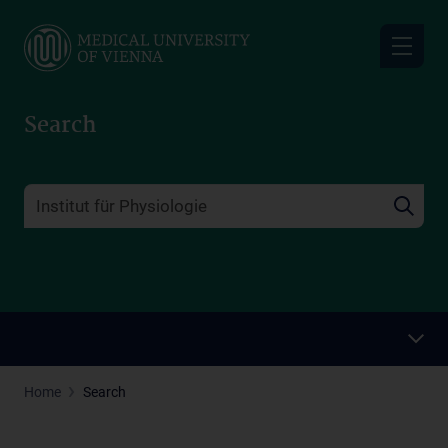
Skip
to
main
content
Search
Home
Search