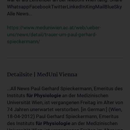
WhatsappFacebookTwitterLinkedInXingMailBlueSky
Alle News...
https://www.meduniwien.ac.at/web/ueber-
uns/news/detail/trauer-um-paul-gerhard-
spieckermann/
Detailsite | MedUni Vienna
...All News Paul Gerhard Spieckermann, Emeritus des
Instituts
für
Physiologie
an der Medizinischen
Universität Wien, ist vergangenen Freitag im Alter von
74 Jahren unerwartet verstorben. [in German:] (Wien,
18-04-2012) Paul Gerhard Spieckermann, Emeritus
des Instituts
für
Physiologie
an der Medizinischen