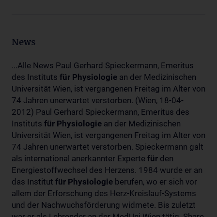
News
...Alle News Paul Gerhard Spieckermann, Emeritus
des Instituts
für
Physiologie
an der Medizinischen
Universität Wien, ist vergangenen Freitag im Alter von
74 Jahren unerwartet verstorben. (Wien, 18-04-
2012) Paul Gerhard Spieckermann, Emeritus des
Instituts
für
Physiologie
an der Medizinischen
Universität Wien, ist vergangenen Freitag im Alter von
74 Jahren unerwartet verstorben. Spieckermann galt
als international anerkannter Experte
für
den
Energiestoffwechsel des Herzens. 1984 wurde er an
das Institut
für
Physiologie
berufen, wo er sich vor
allem der Erforschung des Herz-Kreislauf-Systems
und der Nachwuchsförderung widmete. Bis zuletzt
war er als Lehrender an der MedUni Wien tätig. Share