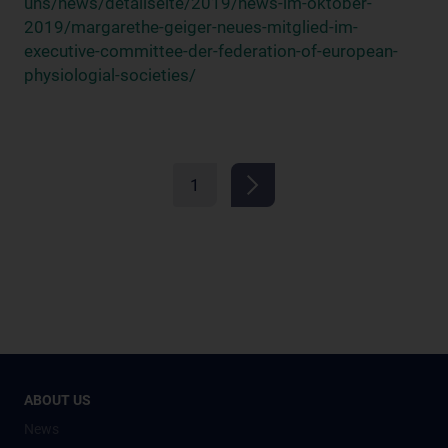
uns/news/detailseite/2019/news-im-oktober-
2019/margarethe-geiger-neues-mitglied-im-
executive-committee-der-federation-of-european-
physiologial-societies/
1
ABOUT US
News