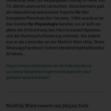
Universität Wien, ist vergangenen Freitag im Alter von
74 Jahren unerwartet verstorben. Spieckermann galt
als international anerkannter Experte
für
den
Energiestoffwechsel des Herzens. 1984 wurde er an
das Institut
für
Physiologie
berufen, wo er sich vor
allem der Erforschung des Herz-Kreislauf-Systems
und der Nachwuchsförderung widmete. Bis zuletzt
war er als Lehrender an der MedUni Wien tätig. Share
WhatsappFacebookTwitterLinkedInXingMailBlueSky
All News...
https://www.meduniwien.ac.at/web/en/about-
us/news/detailsite/in-german-trauer-um-paul-
gerhard-spieckermann/
MedUni Wien trauert um Jürgen Toth