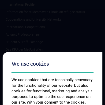
International Profile
Information for students with Ukrainian refugee status
Cooperations and University Networks
International Cooperations
Adjunct Professorships
Student & Staff Exchange
Das KPJ der MedUni Wien
Postgraduate Trainings
We use cookies
Dual Career
Trusted Reseach - Research Security - Foreign Interference
We use cookies that are technically necessary
UNESCO Chair on Bioethics
for the functionality of our website, but also
MUVI
cookies for functional, marketing and analysis
purposes to optimise the user experience on
our site. With your consent to the cookies,