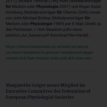
2011), Richard Timothy (Tim) Hunt (Nobelpreisträger
für
Medizin oder
Physiologie
2001) und Roger David
Kornberg (Nobelpreisträger
für
Chemie 2006) sowie
von John Michael Bishop (Nobelpreisträger
für
Medizin oder
Physiologie
1989) per E-Mail. Direkt zu
den Petitionen: » <link fileadmin pdfs news
petition_zur_hausen.pdf download file>Harald...
https://www.meduniwien.ac.at/web/en/about-
us/news/detailsite/in-german-nobelpreistraeger-
setzen-sich-fuer-meduni-wien-und-akh-wien-ein/
Margarethe Geiger neues Mitglied im
Executive Committee der Federation of
European Physiologial Societies