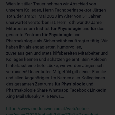
Wien In stiller Trauer nehmen wir Abschied von
unserem Kollegen, Herrn Fachoberinspektor Jürgen
Toth, der am 21. Mai 2023 im Alter von 51 Jahren
unerwartet verstorben ist. Herr Toth war 30 Jahre
Mitarbeiter am Institut
für
Physiologie
und
für
das
gesamte Zentrum
für
Physiologie
und
Pharmakologie als Sicherheitsbeauftragter tätig. Wir
haben ihn als engagierten, humorvollen,
zuverlässigen und stets hilfsbereiten Mitarbeiter und
Kollegen kennen und schätzen gelernt. Sein Ableben
hinterlässt eine tiefe Lücke, wir werden Jürgen sehr
vermissen! Unser tiefes Mitgefühl gilt seiner Familie
und allen Angehörigen. Im Namen aller Kolleg:innen
des gesamten Zentrums
für
Physiologie
und
Pharmakologie Share Whatsapp Facebook LinkedIn
Xing Mail BlueSky Alle News...
https://www.meduniwien.ac.at/web/ueber-
uns/news/2023/default-34fee72b1e-2/meduni-