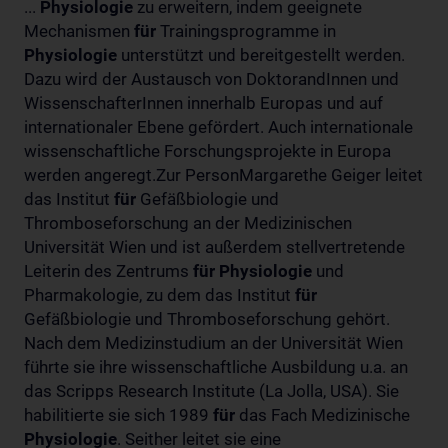
...
Physiologie
zu erweitern, indem geeignete
Mechanismen
für
Trainingsprogramme in
Physiologie
unterstützt und bereitgestellt werden.
Dazu wird der Austausch von DoktorandInnen und
WissenschafterInnen innerhalb Europas und auf
internationaler Ebene gefördert. Auch internationale
wissenschaftliche Forschungsprojekte in Europa
werden angeregt.Zur PersonMargarethe Geiger leitet
das Institut
für
Gefäßbiologie und
Thromboseforschung an der Medizinischen
Universität Wien und ist außerdem stellvertretende
Leiterin des Zentrums
für
Physiologie
und
Pharmakologie, zu dem das Institut
für
Gefäßbiologie und Thromboseforschung gehört.
Nach dem Medizinstudium an der Universität Wien
führte sie ihre wissenschaftliche Ausbildung u.a. an
das Scripps Research Institute (La Jolla, USA). Sie
habilitierte sie sich 1989
für
das Fach Medizinische
Physiologie
. Seither leitet sie eine