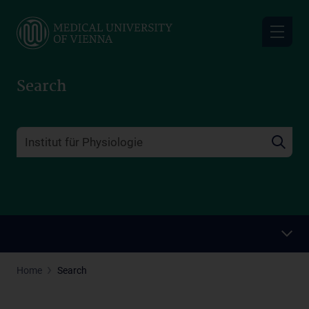
Skip
to
main
content
Search
Home
Search