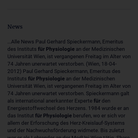
News
...Alle News Paul Gerhard Spieckermann, Emeritus
des Instituts
für
Physiologie
an der Medizinischen
Universität Wien, ist vergangenen Freitag im Alter von
74 Jahren unerwartet verstorben. (Wien, 18-04-
2012) Paul Gerhard Spieckermann, Emeritus des
Instituts
für
Physiologie
an der Medizinischen
Universität Wien, ist vergangenen Freitag im Alter von
74 Jahren unerwartet verstorben. Spieckermann galt
als international anerkannter Experte
für
den
Energiestoffwechsel des Herzens. 1984 wurde er an
das Institut
für
Physiologie
berufen, wo er sich vor
allem der Erforschung des Herz-Kreislauf-Systems
und der Nachwuchsförderung widmete. Bis zuletzt
war er als Lehrender an der MedUni Wien tätig. Share