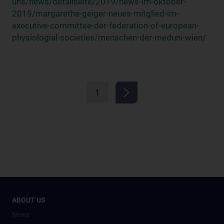
uns/news/detailseite/2019/news-im-oktober-
2019/margarethe-geiger-neues-mitglied-im-
executive-committee-der-federation-of-european-
physiologial-societies/menschen-der-meduni-wien/
1
ABOUT US
News