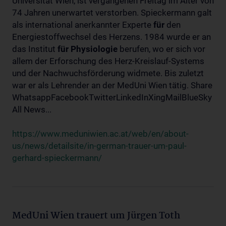
Universität Wien, ist vergangenen Freitag im Alter von
74 Jahren unerwartet verstorben. Spieckermann galt
als international anerkannter Experte
für
den
Energiestoffwechsel des Herzens. 1984 wurde er an
das Institut
für
Physiologie
berufen, wo er sich vor
allem der Erforschung des Herz-Kreislauf-Systems
und der Nachwuchsförderung widmete. Bis zuletzt
war er als Lehrender an der MedUni Wien tätig. Share
WhatsappFacebookTwitterLinkedInXingMailBlueSky
All News...
https://www.meduniwien.ac.at/web/en/about-
us/news/detailsite/in-german-trauer-um-paul-
gerhard-spieckermann/
MedUni Wien trauert um Jürgen Toth