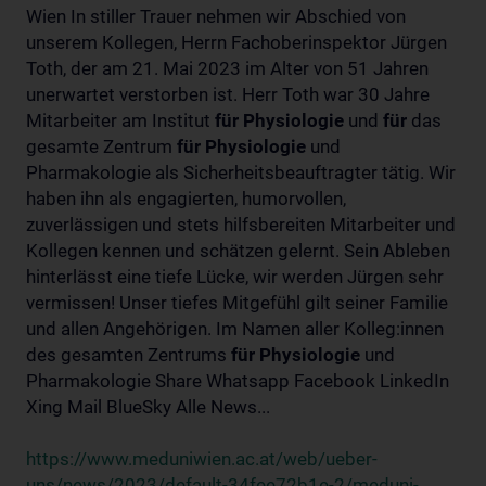
Wien In stiller Trauer nehmen wir Abschied von
unserem Kollegen, Herrn Fachoberinspektor Jürgen
Toth, der am 21. Mai 2023 im Alter von 51 Jahren
unerwartet verstorben ist. Herr Toth war 30 Jahre
Mitarbeiter am Institut
für
Physiologie
und
für
das
gesamte Zentrum
für
Physiologie
und
Pharmakologie als Sicherheitsbeauftragter tätig. Wir
haben ihn als engagierten, humorvollen,
zuverlässigen und stets hilfsbereiten Mitarbeiter und
Kollegen kennen und schätzen gelernt. Sein Ableben
hinterlässt eine tiefe Lücke, wir werden Jürgen sehr
vermissen! Unser tiefes Mitgefühl gilt seiner Familie
und allen Angehörigen. Im Namen aller Kolleg:innen
des gesamten Zentrums
für
Physiologie
und
Pharmakologie Share Whatsapp Facebook LinkedIn
Xing Mail BlueSky Alle News...
https://www.meduniwien.ac.at/web/ueber-
uns/news/2023/default-34fee72b1e-2/meduni-