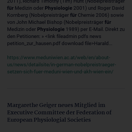
2011), Richard Timothy (Tim) Hunt (Nobelpreisträger
für
Medizin oder
Physiologie
2001) und Roger David
Kornberg (Nobelpreisträger
für
Chemie 2006) sowie
von John Michael Bishop (Nobelpreisträger
für
Medizin oder
Physiologie
1989) per E-Mail. Direkt zu
den Petitionen: » <link fileadmin pdfs news
petition_zur_hausen.pdf download file>Harald...
https://www.meduniwien.ac.at/web/en/about-
us/news/detailsite/in-german-nobelpreistraeger-
setzen-sich-fuer-meduni-wien-und-akh-wien-ein/
Margarethe Geiger neues Mitglied im
Executive Committee der Federation of
European Physiologial Societies