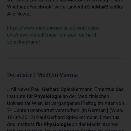
WhatsappFacebookTwitterLinkedInXingMailBlueSky
Alle News...
https://www.meduniwien.ac.at/web/ueber-
uns/news/detail/trauer-um-paul-gerhard-
spieckermann/
Detailsite | MedUni Vienna
...All News Paul Gerhard Spieckermann, Emeritus des
Instituts
für
Physiologie
an der Medizinischen
Universität Wien, ist vergangenen Freitag im Alter von
74 Jahren unerwartet verstorben. [in German:] (Wien,
18-04-2012) Paul Gerhard Spieckermann, Emeritus
des Instituts
für
Physiologie
an der Medizinischen