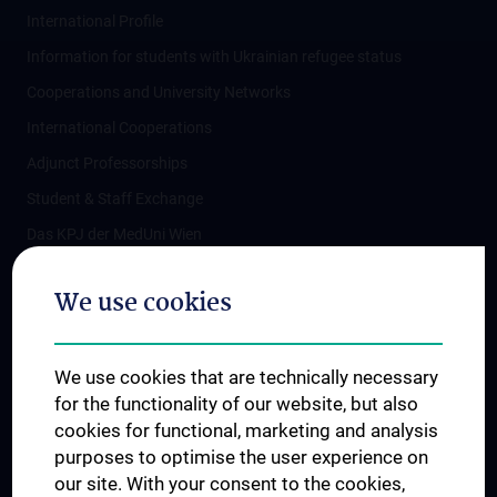
International Profile
Information for students with Ukrainian refugee status
Cooperations and University Networks
International Cooperations
Adjunct Professorships
Student & Staff Exchange
Das KPJ der MedUni Wien
Postgraduate Trainings
We use cookies
Dual Career
Trusted Reseach - Research Security - Foreign Interference
We use cookies that are technically necessary
UNESCO Chair on Bioethics
for the functionality of our website, but also
MUVI
cookies for functional, marketing and analysis
purposes to optimise the user experience on
our site. With your consent to the cookies,