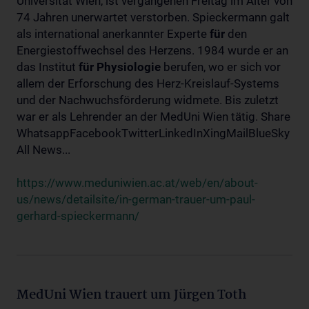
Universität Wien, ist vergangenen Freitag im Alter von
74 Jahren unerwartet verstorben. Spieckermann galt
als international anerkannter Experte
für
den
Energiestoffwechsel des Herzens. 1984 wurde er an
das Institut
für
Physiologie
berufen, wo er sich vor
allem der Erforschung des Herz-Kreislauf-Systems
und der Nachwuchsförderung widmete. Bis zuletzt
war er als Lehrender an der MedUni Wien tätig. Share
WhatsappFacebookTwitterLinkedInXingMailBlueSky
All News...
https://www.meduniwien.ac.at/web/en/about-
us/news/detailsite/in-german-trauer-um-paul-
gerhard-spieckermann/
MedUni Wien trauert um Jürgen Toth