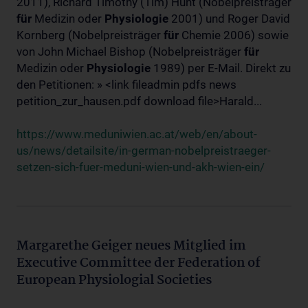
2011), Richard Timothy (Tim) Hunt (Nobelpreisträger
für
Medizin oder
Physiologie
2001) und Roger David
Kornberg (Nobelpreisträger
für
Chemie 2006) sowie
von John Michael Bishop (Nobelpreisträger
für
Medizin oder
Physiologie
1989) per E-Mail. Direkt zu
den Petitionen: » <link fileadmin pdfs news
petition_zur_hausen.pdf download file>Harald...
https://www.meduniwien.ac.at/web/en/about-
us/news/detailsite/in-german-nobelpreistraeger-
setzen-sich-fuer-meduni-wien-und-akh-wien-ein/
Margarethe Geiger neues Mitglied im
Executive Committee der Federation of
European Physiologial Societies