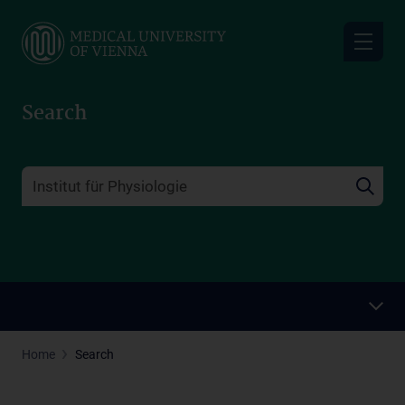
Skip
to
main
content
Search
Home
Search