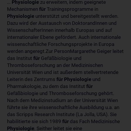
...
Physiologie
zu erweitern, indem geeignete
Mechanismen
für
Trainingsprogramme in
Physiologie
unterstützt und bereitgestellt werden.
Dazu wird der Austausch von DoktorandInnen und
WissenschafterInnen innerhalb Europas und auf
internationaler Ebene gefördert. Auch internationale
wissenschaftliche Forschungsprojekte in Europa
werden angeregt.Zur PersonMargarethe Geiger leitet
das Institut
für
Gefäßbiologie und
Thromboseforschung an der Medizinischen
Universität Wien und ist außerdem stellvertretende
Leiterin des Zentrums
für
Physiologie
und
Pharmakologie, zu dem das Institut
für
Gefäßbiologie und Thromboseforschung gehört.
Nach dem Medizinstudium an der Universität Wien
führte sie ihre wissenschaftliche Ausbildung u.a. an
das Scripps Research Institute (La Jolla, USA). Sie
habilitierte sie sich 1989
für
das Fach Medizinische
Physiologie
. Seither leitet sie eine