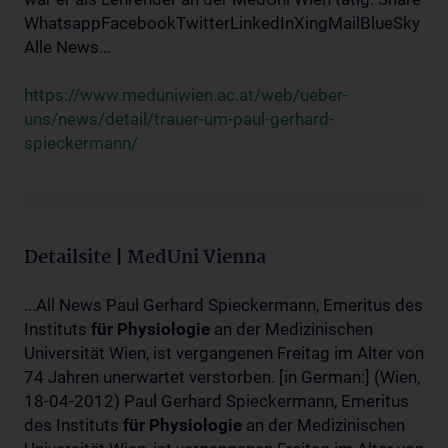
WhatsappFacebookTwitterLinkedInXingMailBlueSky
Alle News...
https://www.meduniwien.ac.at/web/ueber-
uns/news/detail/trauer-um-paul-gerhard-
spieckermann/
Detailsite | MedUni Vienna
...All News Paul Gerhard Spieckermann, Emeritus des
Instituts
für
Physiologie
an der Medizinischen
Universität Wien, ist vergangenen Freitag im Alter von
74 Jahren unerwartet verstorben. [in German:] (Wien,
18-04-2012) Paul Gerhard Spieckermann, Emeritus
des Instituts
für
Physiologie
an der Medizinischen