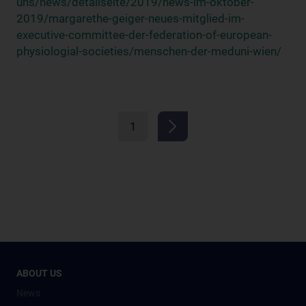
uns/news/detailseite/2019/news-im-oktober-
2019/margarethe-geiger-neues-mitglied-im-
executive-committee-der-federation-of-european-
physiologial-societies/menschen-der-meduni-wien/
1
ABOUT US
News