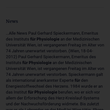
News
...Alle News Paul Gerhard Spieckermann, Emeritus
des Instituts
für
Physiologie
an der Medizinischen
Universität Wien, ist vergangenen Freitag im Alter von
74 Jahren unerwartet verstorben. (Wien, 18-04-
2012) Paul Gerhard Spieckermann, Emeritus des
Instituts
für
Physiologie
an der Medizinischen
Universität Wien, ist vergangenen Freitag im Alter von
74 Jahren unerwartet verstorben. Spieckermann galt
als international anerkannter Experte
für
den
Energiestoffwechsel des Herzens. 1984 wurde er an
das Institut
für
Physiologie
berufen, wo er sich vor
allem der Erforschung des Herz-Kreislauf-Systems
und der Nachwuchsförderung widmete. Bis zuletzt
war er als Lehrender an der MedUni Wien tätig. Share