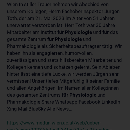
Wien In stiller Trauer nehmen wir Abschied von
unserem Kollegen, Herrn Fachoberinspektor Jürgen
Toth, der am 21. Mai 2023 im Alter von 51 Jahren
unerwartet verstorben ist. Herr Toth war 30 Jahre
Mitarbeiter am Institut
für
Physiologie
und
für
das
gesamte Zentrum
für
Physiologie
und
Pharmakologie als Sicherheitsbeauftragter tätig. Wir
haben ihn als engagierten, humorvollen,
zuverlässigen und stets hilfsbereiten Mitarbeiter und
Kollegen kennen und schätzen gelernt. Sein Ableben
hinterlässt eine tiefe Lücke, wir werden Jürgen sehr
vermissen! Unser tiefes Mitgefühl gilt seiner Familie
und allen Angehörigen. Im Namen aller Kolleg:innen
des gesamten Zentrums
für
Physiologie
und
Pharmakologie Share Whatsapp Facebook LinkedIn
Xing Mail BlueSky Alle News...
https://www.meduniwien.ac.at/web/ueber-
uns/news/2023/default-34fee72b1e-2/meduni-