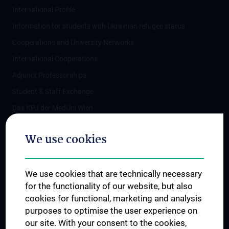
International Profile
Information for students with Ukrainian refugee status
Cooperations and University Networks
International Cooperations
Adjunct Professorships
Student & Staff Exchange
Das KPJ der MedUni Wien
Postgraduate Trainings
We use cookies
Dual Career
Trusted Reseach - Research Security - Foreign Interference
We use cookies that are technically necessary
UNESCO Chair on Bioethics
for the functionality of our website, but also
MUVI
cookies for functional, marketing and analysis
purposes to optimise the user experience on
our site. With your consent to the cookies,