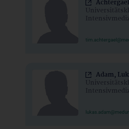
Achtergael
Universitätsk
Intensivmedi
tim.achtergael@med
Adam, Luk
Universitätsk
Intensivmedi
lukas.adam@meduni