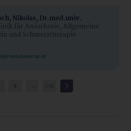
ch, Nikolas, Dr.med.univ.
linik für Anästhesie, Allgemeine
zin und Schmerztherapie
ch@meduniwien.ac.at
5
…
116