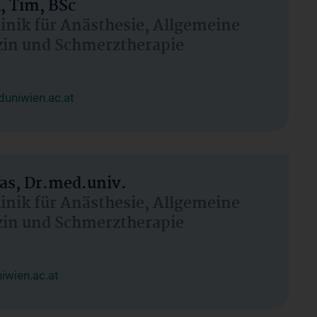
, Tim, BSc
linik für Anästhesie, Allgemeine
zin und Schmerztherapie
uniwien.ac.at
as, Dr.med.univ.
linik für Anästhesie, Allgemeine
zin und Schmerztherapie
wien.ac.at