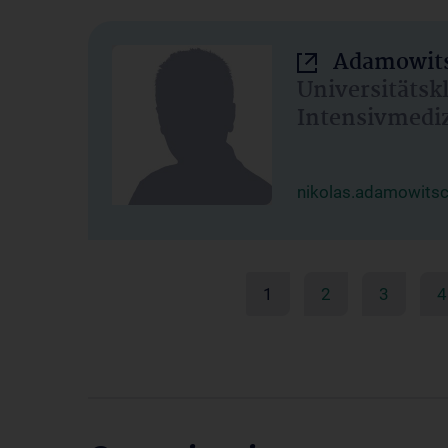
Adamowits
Universitätsk
Intensivmedi
nikolas.adamowits
1
2
3
4