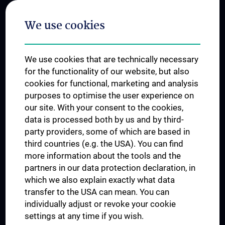
Postgraduate Trainings
We use cookies
Dual Career
Trusted Reseach - Research Security - Foreign Interference
We use cookies that are technically necessary
UNESCO Chair on Bioethics
for the functionality of our website, but also
MUVI
cookies for functional, marketing and analysis
purposes to optimise the user experience on
our site. With your consent to the cookies,
Connect with us
data is processed both by us and by third-
party providers, some of which are based in
third countries (e.g. the USA). You can find
more information about the tools and the
partners in our data protection declaration, in
which we also explain exactly what data
PRESSE
transfer to the USA can mean. You can
JOBS
individually adjust or revoke your cookie
MEDUNI SHOP
settings at any time if you wish.