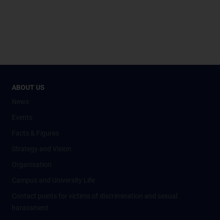
ABOUT US
News
Events
Facts & Figures
Strategy and Vision
Organisation
Campus and University Life
Contact points for victims of discrimination and sexual
harassment