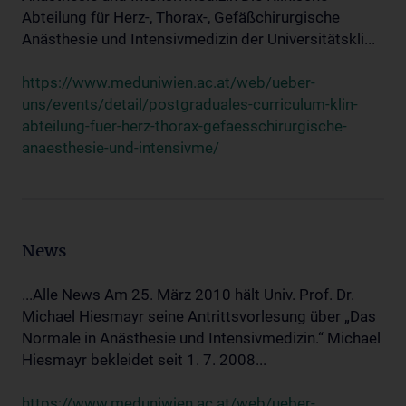
Abteilung für Herz-, Thorax-, Gefäßchirurgische
Anästhesie und Intensivmedizin der Universitätskli...
https://www.meduniwien.ac.at/web/ueber-
uns/events/detail/postgraduales-curriculum-klin-
abteilung-fuer-herz-thorax-gefaesschirurgische-
anaesthesie-und-intensivme/
News
...Alle News Am 25. März 2010 hält Univ. Prof. Dr.
Michael Hiesmayr seine Antrittsvorlesung über „Das
Normale in Anästhesie und Intensivmedizin.“ Michael
Hiesmayr bekleidet seit 1. 7. 2008...
https://www.meduniwien.ac.at/web/ueber-