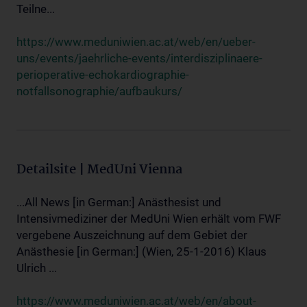
Teilne...
https://www.meduniwien.ac.at/web/en/ueber-
uns/events/jaehrliche-events/interdisziplinaere-
perioperative-echokardiographie-
notfallsonographie/aufbaukurs/
Detailsite | MedUni Vienna
...All News [in German:] Anästhesist und
Intensivmediziner der MedUni Wien erhält vom FWF
vergebene Auszeichnung auf dem Gebiet der
Anästhesie [in German:] (Wien, 25-1-2016) Klaus
Ulrich ...
https://www.meduniwien.ac.at/web/en/about-