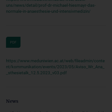
uns/news/detail/prof-dr-michael-hiesmayr-das-
normale-in-anaesthesie-und-intensivmedizin/
PDF
https://www.meduniwien.ac.at/web/fileadmin/conte
nt/kommunikation/events/2023/05/Aviso_Wr_Ana_
_sthesietalk_12.5.2023_v03.pdf
News