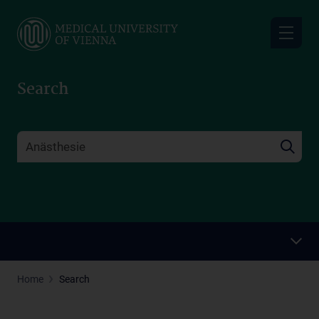
Skip
to
main
content
Search
Home
Search