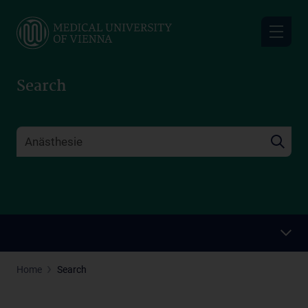
Skip
to
main
content
Search
Home
Search