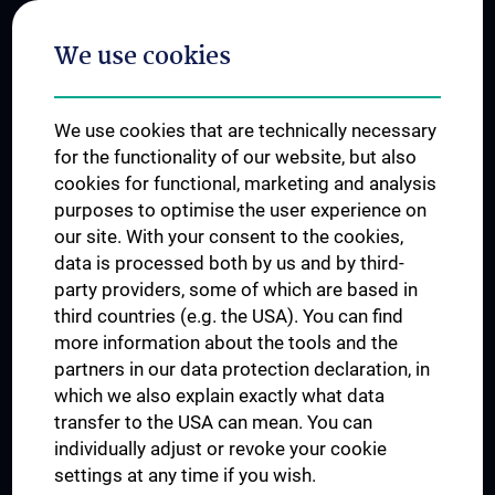
Postgraduate Trainings
We use cookies
Dual Career
Trusted Reseach - Research Security - Foreign Interference
We use cookies that are technically necessary
UNESCO Chair on Bioethics
for the functionality of our website, but also
MUVI
cookies for functional, marketing and analysis
purposes to optimise the user experience on
our site. With your consent to the cookies,
Connect with us
data is processed both by us and by third-
party providers, some of which are based in
third countries (e.g. the USA). You can find
more information about the tools and the
partners in our data protection declaration, in
which we also explain exactly what data
PRESSE
transfer to the USA can mean. You can
JOBS
individually adjust or revoke your cookie
MEDUNI SHOP
settings at any time if you wish.