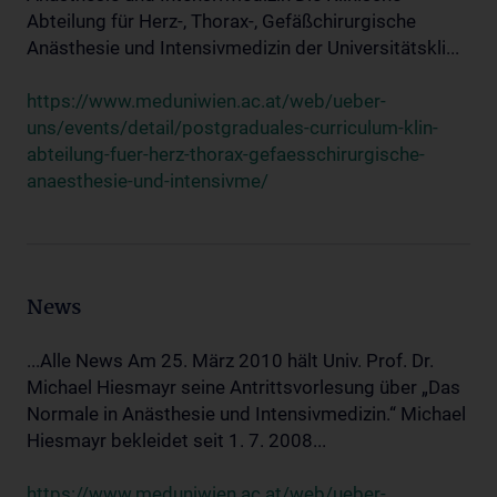
Abteilung für Herz-, Thorax-, Gefäßchirurgische
Anästhesie und Intensivmedizin der Universitätskli...
https://www.meduniwien.ac.at/web/ueber-
uns/events/detail/postgraduales-curriculum-klin-
abteilung-fuer-herz-thorax-gefaesschirurgische-
anaesthesie-und-intensivme/
News
...Alle News Am 25. März 2010 hält Univ. Prof. Dr.
Michael Hiesmayr seine Antrittsvorlesung über „Das
Normale in Anästhesie und Intensivmedizin.“ Michael
Hiesmayr bekleidet seit 1. 7. 2008...
https://www.meduniwien.ac.at/web/ueber-