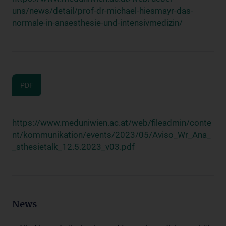
uns/news/detail/prof-dr-michael-hiesmayr-das-
normale-in-anaesthesie-und-intensivmedizin/
PDF
https://www.meduniwien.ac.at/web/fileadmin/conte
nt/kommunikation/events/2023/05/Aviso_Wr_Ana_
_sthesietalk_12.5.2023_v03.pdf
News