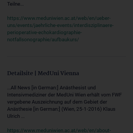
Teilne...
https://www.meduniwien.ac.at/web/en/ueber-
uns/events/jaehrliche-events/interdisziplinaere-
perioperative-echokardiographie-
notfallsonographie/aufbaukurs/
Detailsite | MedUni Vienna
...All News [in German:] Anästhesist und
Intensivmediziner der MedUni Wien erhält vom FWF
vergebene Auszeichnung auf dem Gebiet der
Anästhesie [in German:] (Wien, 25-1-2016) Klaus
Ulrich ...
https://www.meduniwien.ac.at/web/en/about-