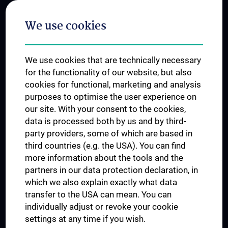
Postgraduate Trainings
We use cookies
Dual Career
Trusted Reseach - Research Security - Foreign Interference
We use cookies that are technically necessary
UNESCO Chair on Bioethics
for the functionality of our website, but also
MUVI
cookies for functional, marketing and analysis
purposes to optimise the user experience on
our site. With your consent to the cookies,
Connect with us
data is processed both by us and by third-
party providers, some of which are based in
third countries (e.g. the USA). You can find
more information about the tools and the
partners in our data protection declaration, in
which we also explain exactly what data
PRESSE
transfer to the USA can mean. You can
JOBS
individually adjust or revoke your cookie
MEDUNI SHOP
settings at any time if you wish.