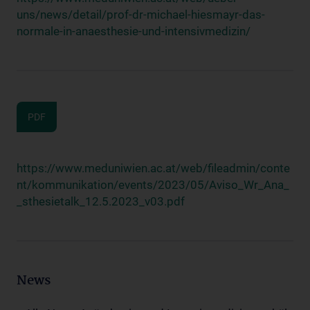
uns/news/detail/prof-dr-michael-hiesmayr-das-
normale-in-anaesthesie-und-intensivmedizin/
PDF
https://www.meduniwien.ac.at/web/fileadmin/conte
nt/kommunikation/events/2023/05/Aviso_Wr_Ana_
_sthesietalk_12.5.2023_v03.pdf
News