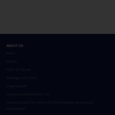
ABOUT US
News
Events
Facts & Figures
Strategy and Vision
Organisation
Campus and University Life
Contact points for victims of discrimination and sexual
harassment