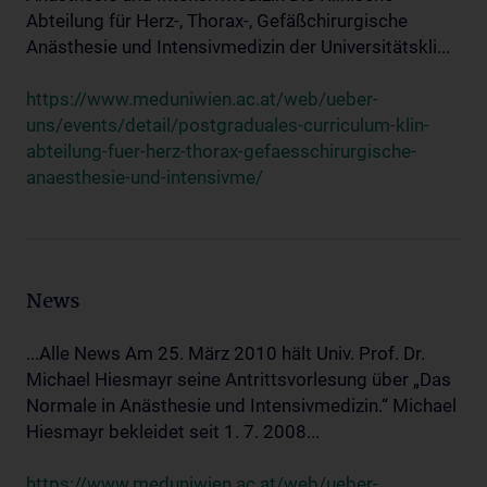
Abteilung für Herz-, Thorax-, Gefäßchirurgische
Anästhesie und Intensivmedizin der Universitätskli...
https://www.meduniwien.ac.at/web/ueber-
uns/events/detail/postgraduales-curriculum-klin-
abteilung-fuer-herz-thorax-gefaesschirurgische-
anaesthesie-und-intensivme/
News
...Alle News Am 25. März 2010 hält Univ. Prof. Dr.
Michael Hiesmayr seine Antrittsvorlesung über „Das
Normale in Anästhesie und Intensivmedizin.“ Michael
Hiesmayr bekleidet seit 1. 7. 2008...
https://www.meduniwien.ac.at/web/ueber-