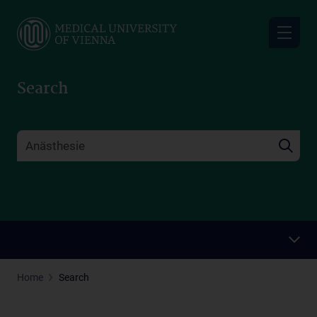
Skip
to
main
content
Search
Home
Search