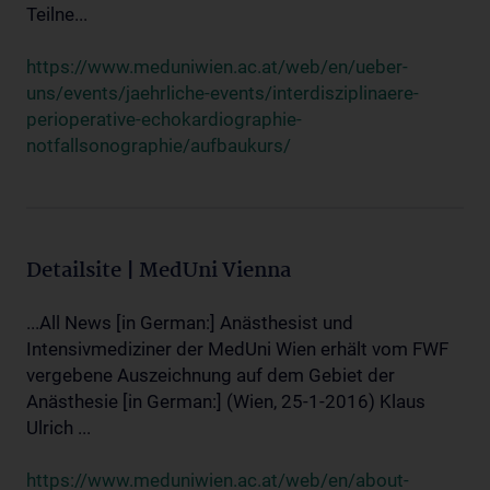
Teilne...
https://www.meduniwien.ac.at/web/en/ueber-
uns/events/jaehrliche-events/interdisziplinaere-
perioperative-echokardiographie-
notfallsonographie/aufbaukurs/
Detailsite | MedUni Vienna
...All News [in German:] Anästhesist und
Intensivmediziner der MedUni Wien erhält vom FWF
vergebene Auszeichnung auf dem Gebiet der
Anästhesie [in German:] (Wien, 25-1-2016) Klaus
Ulrich ...
https://www.meduniwien.ac.at/web/en/about-