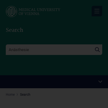
Skip
to
main
content
Search
Home
Search