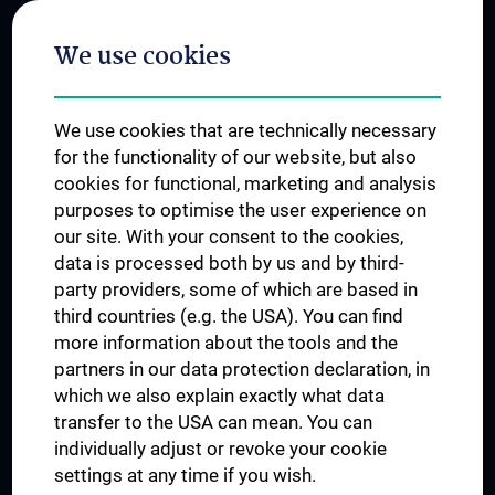
Postgraduate Trainings
We use cookies
Dual Career
Trusted Reseach - Research Security - Foreign Interference
We use cookies that are technically necessary
UNESCO Chair on Bioethics
for the functionality of our website, but also
MUVI
cookies for functional, marketing and analysis
purposes to optimise the user experience on
our site. With your consent to the cookies,
Connect with us
data is processed both by us and by third-
party providers, some of which are based in
third countries (e.g. the USA). You can find
more information about the tools and the
partners in our data protection declaration, in
which we also explain exactly what data
PRESSE
transfer to the USA can mean. You can
JOBS
individually adjust or revoke your cookie
MEDUNI SHOP
settings at any time if you wish.