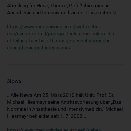
Abteilung für Herz-, Thorax-, Gefäßchirurgische
Anästhesie und Intensivmedizin der Universitätskli...
https://www.meduniwien.ac.at/web/ueber-
uns/events/detail/postgraduales-curriculum-klin-
abteilung-fuer-herz-thorax-gefaesschirurgische-
anaesthesie-und-intensivme/
News
...Alle News Am 25. März 2010 hält Univ. Prof. Dr.
Michael Hiesmayr seine Antrittsvorlesung über „Das
Normale in Anästhesie und Intensivmedizin.“ Michael
Hiesmayr bekleidet seit 1. 7. 2008...
https://www.meduniwien.ac.at/web/ueber-