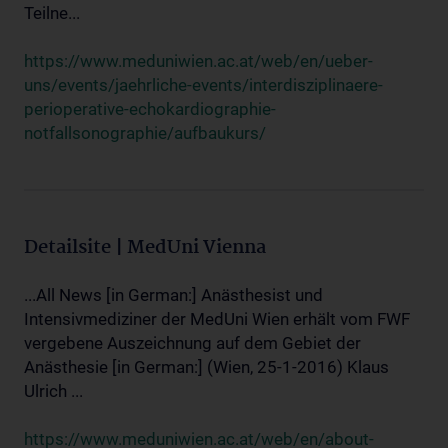
Teilne...
https://www.meduniwien.ac.at/web/en/ueber-
uns/events/jaehrliche-events/interdisziplinaere-
perioperative-echokardiographie-
notfallsonographie/aufbaukurs/
Detailsite | MedUni Vienna
...All News [in German:] Anästhesist und
Intensivmediziner der MedUni Wien erhält vom FWF
vergebene Auszeichnung auf dem Gebiet der
Anästhesie [in German:] (Wien, 25-1-2016) Klaus
Ulrich ...
https://www.meduniwien.ac.at/web/en/about-