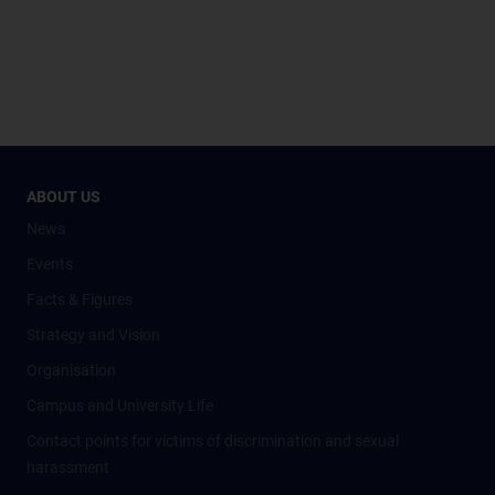
ABOUT US
News
Events
Facts & Figures
Strategy and Vision
Organisation
Campus and University Life
Contact points for victims of discrimination and sexual
harassment