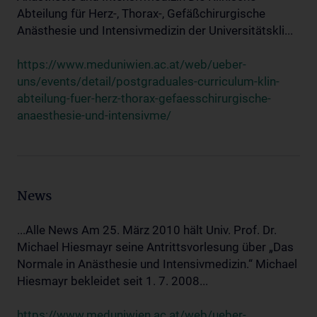
Abteilung für Herz-, Thorax-, Gefäßchirurgische
Anästhesie und Intensivmedizin der Universitätskli...
https://www.meduniwien.ac.at/web/ueber-
uns/events/detail/postgraduales-curriculum-klin-
abteilung-fuer-herz-thorax-gefaesschirurgische-
anaesthesie-und-intensivme/
News
...Alle News Am 25. März 2010 hält Univ. Prof. Dr.
Michael Hiesmayr seine Antrittsvorlesung über „Das
Normale in Anästhesie und Intensivmedizin.“ Michael
Hiesmayr bekleidet seit 1. 7. 2008...
https://www.meduniwien.ac.at/web/ueber-