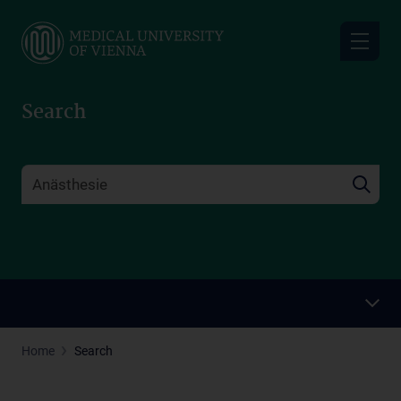
Skip
to
main
content
Search
Home
Search