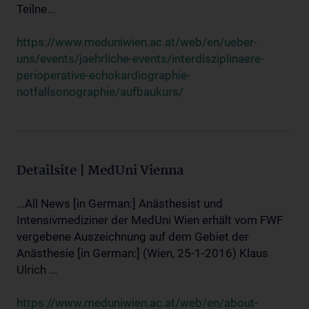
Teilne...
https://www.meduniwien.ac.at/web/en/ueber-
uns/events/jaehrliche-events/interdisziplinaere-
perioperative-echokardiographie-
notfallsonographie/aufbaukurs/
Detailsite | MedUni Vienna
...All News [in German:] Anästhesist und
Intensivmediziner der MedUni Wien erhält vom FWF
vergebene Auszeichnung auf dem Gebiet der
Anästhesie [in German:] (Wien, 25-1-2016) Klaus
Ulrich ...
https://www.meduniwien.ac.at/web/en/about-