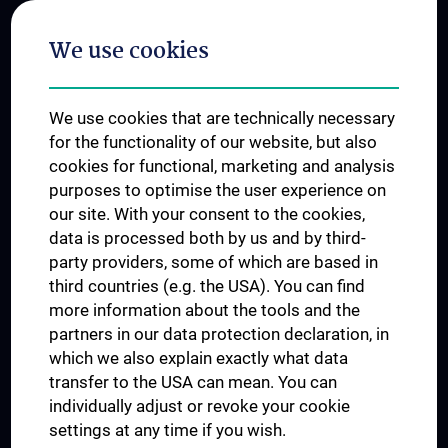
Postgraduate Trainings
We use cookies
Dual Career
Trusted Reseach - Research Security - Foreign Interference
We use cookies that are technically necessary
UNESCO Chair on Bioethics
for the functionality of our website, but also
MUVI
cookies for functional, marketing and analysis
purposes to optimise the user experience on
our site. With your consent to the cookies,
Connect with us
data is processed both by us and by third-
party providers, some of which are based in
third countries (e.g. the USA). You can find
more information about the tools and the
partners in our data protection declaration, in
which we also explain exactly what data
PRESSE
transfer to the USA can mean. You can
JOBS
individually adjust or revoke your cookie
MEDUNI SHOP
settings at any time if you wish.