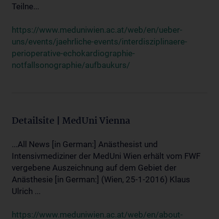
Teilne...
https://www.meduniwien.ac.at/web/en/ueber-
uns/events/jaehrliche-events/interdisziplinaere-
perioperative-echokardiographie-
notfallsonographie/aufbaukurs/
Detailsite | MedUni Vienna
...All News [in German:] Anästhesist und
Intensivmediziner der MedUni Wien erhält vom FWF
vergebene Auszeichnung auf dem Gebiet der
Anästhesie [in German:] (Wien, 25-1-2016) Klaus
Ulrich ...
https://www.meduniwien.ac.at/web/en/about-