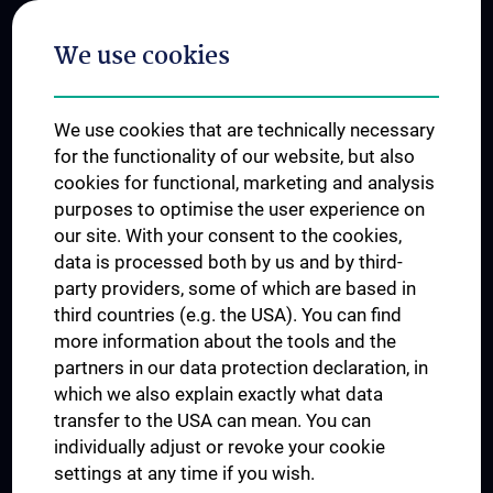
Postgraduate Trainings
We use cookies
Dual Career
Trusted Reseach - Research Security - Foreign Interference
We use cookies that are technically necessary
UNESCO Chair on Bioethics
for the functionality of our website, but also
MUVI
cookies for functional, marketing and analysis
purposes to optimise the user experience on
our site. With your consent to the cookies,
Connect with us
data is processed both by us and by third-
party providers, some of which are based in
third countries (e.g. the USA). You can find
more information about the tools and the
partners in our data protection declaration, in
which we also explain exactly what data
PRESSE
transfer to the USA can mean. You can
JOBS
individually adjust or revoke your cookie
MEDUNI SHOP
settings at any time if you wish.