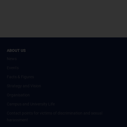
ABOUT US
News
Events
Facts & Figures
Strategy and Vision
Organisation
Campus and University Life
Contact points for victims of discrimination and sexual
harassment