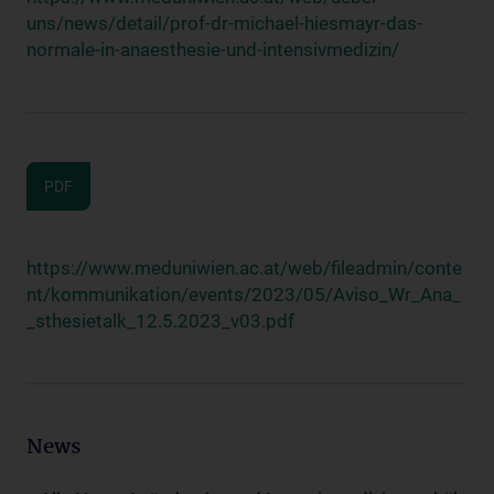
uns/news/detail/prof-dr-michael-hiesmayr-das-
normale-in-anaesthesie-und-intensivmedizin/
PDF
https://www.meduniwien.ac.at/web/fileadmin/conte
nt/kommunikation/events/2023/05/Aviso_Wr_Ana_
_sthesietalk_12.5.2023_v03.pdf
News