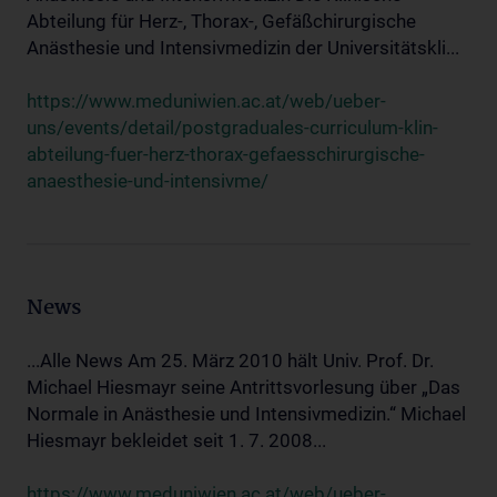
Abteilung für Herz-, Thorax-, Gefäßchirurgische
Anästhesie und Intensivmedizin der Universitätskli...
https://www.meduniwien.ac.at/web/ueber-
uns/events/detail/postgraduales-curriculum-klin-
abteilung-fuer-herz-thorax-gefaesschirurgische-
anaesthesie-und-intensivme/
News
...Alle News Am 25. März 2010 hält Univ. Prof. Dr.
Michael Hiesmayr seine Antrittsvorlesung über „Das
Normale in Anästhesie und Intensivmedizin.“ Michael
Hiesmayr bekleidet seit 1. 7. 2008...
https://www.meduniwien.ac.at/web/ueber-