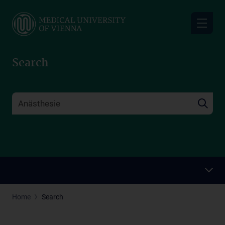
Skip
to
main
content
Search
Home
Search