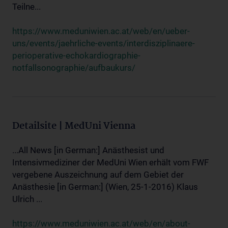
Teilne...
https://www.meduniwien.ac.at/web/en/ueber-
uns/events/jaehrliche-events/interdisziplinaere-
perioperative-echokardiographie-
notfallsonographie/aufbaukurs/
Detailsite | MedUni Vienna
...All News [in German:] Anästhesist und
Intensivmediziner der MedUni Wien erhält vom FWF
vergebene Auszeichnung auf dem Gebiet der
Anästhesie [in German:] (Wien, 25-1-2016) Klaus
Ulrich ...
https://www.meduniwien.ac.at/web/en/about-