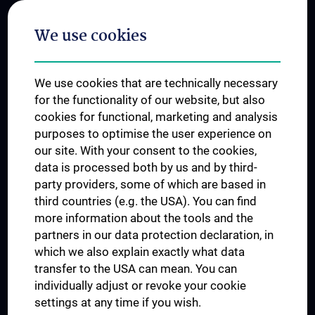
Postgraduate Trainings
We use cookies
Dual Career
Trusted Reseach - Research Security - Foreign Interference
We use cookies that are technically necessary
UNESCO Chair on Bioethics
for the functionality of our website, but also
MUVI
cookies for functional, marketing and analysis
purposes to optimise the user experience on
our site. With your consent to the cookies,
Connect with us
data is processed both by us and by third-
party providers, some of which are based in
third countries (e.g. the USA). You can find
more information about the tools and the
partners in our data protection declaration, in
which we also explain exactly what data
PRESSE
transfer to the USA can mean. You can
JOBS
individually adjust or revoke your cookie
MEDUNI SHOP
settings at any time if you wish.