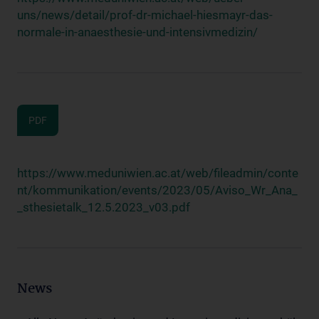
uns/news/detail/prof-dr-michael-hiesmayr-das-
normale-in-anaesthesie-und-intensivmedizin/
PDF
https://www.meduniwien.ac.at/web/fileadmin/conte
nt/kommunikation/events/2023/05/Aviso_Wr_Ana_
_sthesietalk_12.5.2023_v03.pdf
News