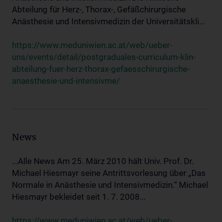
Abteilung für Herz-, Thorax-, Gefäßchirurgische
Anästhesie und Intensivmedizin der Universitätskli...
https://www.meduniwien.ac.at/web/ueber-
uns/events/detail/postgraduales-curriculum-klin-
abteilung-fuer-herz-thorax-gefaesschirurgische-
anaesthesie-und-intensivme/
News
...Alle News Am 25. März 2010 hält Univ. Prof. Dr.
Michael Hiesmayr seine Antrittsvorlesung über „Das
Normale in Anästhesie und Intensivmedizin.“ Michael
Hiesmayr bekleidet seit 1. 7. 2008...
https://www.meduniwien.ac.at/web/ueber-