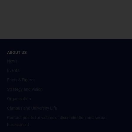
ABOUT US
News
Events
Facts & Figures
Strategy and Vision
Organisation
Campus and University Life
Contact points for victims of discrimination and sexual
harassment