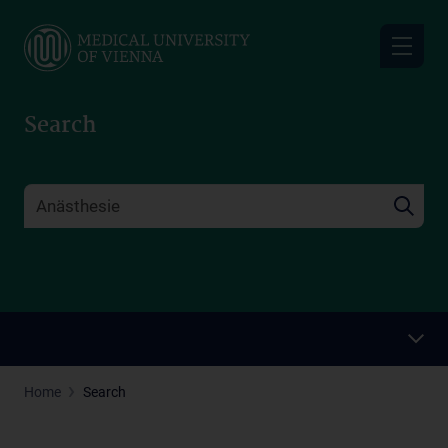
Skip
to
main
content
Search
Home
Search