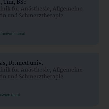
, Tim, BSc
linik für Anästhesie, Allgemeine
zin und Schmerztherapie
uniwien.ac.at
as, Dr.med.univ.
linik für Anästhesie, Allgemeine
zin und Schmerztherapie
wien.ac.at