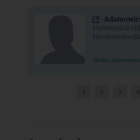
Adamowits
Universitätsk
Intensivmedi
nikolas.adamowits
1
2
3
4