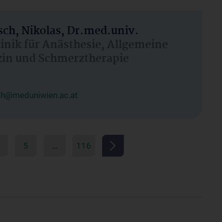
ch, Nikolas, Dr.med.univ.
linik für Anästhesie, Allgemeine
zin und Schmerztherapie
ch@meduniwien.ac.at
5
…
116