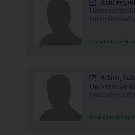
Achtergael
Universitätsk
Intensivmedi
tim.achtergael@med
Adam, Luk
Universitätsk
Intensivmedi
lukas.adam@meduni