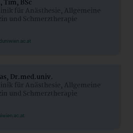
, Tim, BSc
linik für Anästhesie, Allgemeine
zin und Schmerztherapie
uniwien.ac.at
as, Dr.med.univ.
linik für Anästhesie, Allgemeine
zin und Schmerztherapie
wien.ac.at