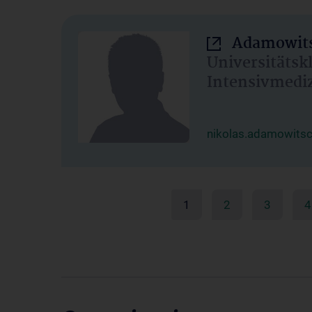
Adamowits
Universitätsk
Intensivmedi
nikolas.adamowits
1
2
3
4