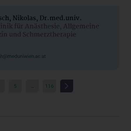
ch, Nikolas, Dr.med.univ.
linik für Anästhesie, Allgemeine
zin und Schmerztherapie
ch@meduniwien.ac.at
5
…
116