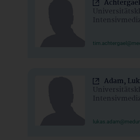
Achtergael
Universitätsk
Intensivmedi
tim.achtergael@med
Adam, Luk
Universitätsk
Intensivmedi
lukas.adam@meduni