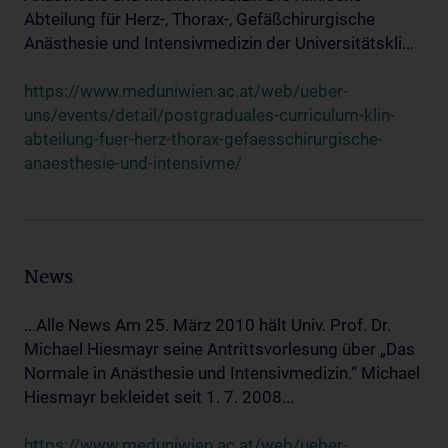
Abteilung für Herz-, Thorax-, Gefäßchirurgische
Anästhesie und Intensivmedizin der Universitätskli...
https://www.meduniwien.ac.at/web/ueber-
uns/events/detail/postgraduales-curriculum-klin-
abteilung-fuer-herz-thorax-gefaesschirurgische-
anaesthesie-und-intensivme/
News
...Alle News Am 25. März 2010 hält Univ. Prof. Dr.
Michael Hiesmayr seine Antrittsvorlesung über „Das
Normale in Anästhesie und Intensivmedizin.“ Michael
Hiesmayr bekleidet seit 1. 7. 2008...
https://www.meduniwien.ac.at/web/ueber-