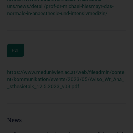
uns/news/detail/prof-dr-michael-hiesmayr-das-
normale-in-anaesthesie-und-intensivmedizin/
PDF
https://www.meduniwien.ac.at/web/fileadmin/conte
nt/kommunikation/events/2023/05/Aviso_Wr_Ana_
_sthesietalk_12.5.2023_v03.pdf
News