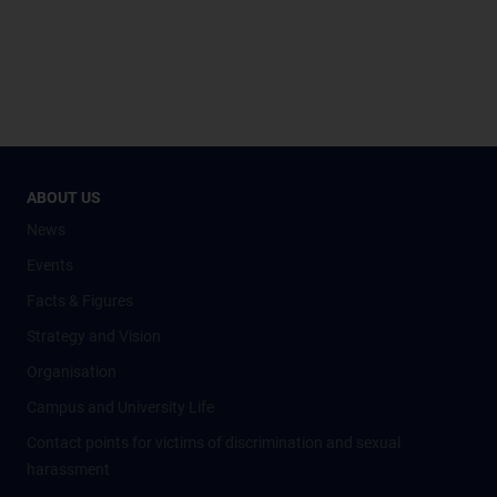
ABOUT US
News
Events
Facts & Figures
Strategy and Vision
Organisation
Campus and University Life
Contact points for victims of discrimination and sexual
harassment