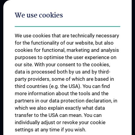
Postgraduate Trainings
We use cookies
Dual Career
Trusted Reseach - Research Security - Foreign Interference
We use cookies that are technically necessary
UNESCO Chair on Bioethics
for the functionality of our website, but also
MUVI
cookies for functional, marketing and analysis
purposes to optimise the user experience on
our site. With your consent to the cookies,
Connect with us
data is processed both by us and by third-
party providers, some of which are based in
third countries (e.g. the USA). You can find
more information about the tools and the
partners in our data protection declaration, in
which we also explain exactly what data
PRESSE
transfer to the USA can mean. You can
JOBS
individually adjust or revoke your cookie
MEDUNI SHOP
settings at any time if you wish.