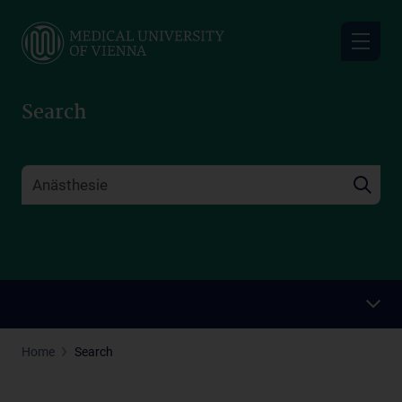
Skip
to
main
content
Search
Home
Search