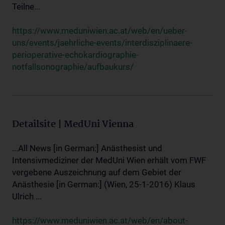
Teilne...
https://www.meduniwien.ac.at/web/en/ueber-
uns/events/jaehrliche-events/interdisziplinaere-
perioperative-echokardiographie-
notfallsonographie/aufbaukurs/
Detailsite | MedUni Vienna
...All News [in German:] Anästhesist und
Intensivmediziner der MedUni Wien erhält vom FWF
vergebene Auszeichnung auf dem Gebiet der
Anästhesie [in German:] (Wien, 25-1-2016) Klaus
Ulrich ...
https://www.meduniwien.ac.at/web/en/about-