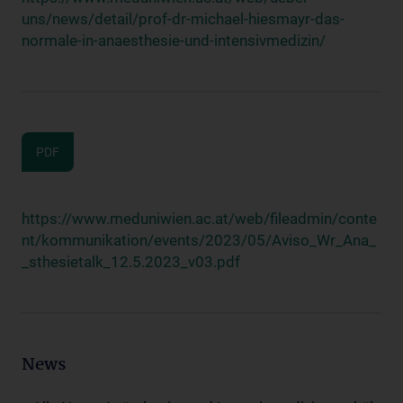
uns/news/detail/prof-dr-michael-hiesmayr-das-
normale-in-anaesthesie-und-intensivmedizin/
PDF
https://www.meduniwien.ac.at/web/fileadmin/conte
nt/kommunikation/events/2023/05/Aviso_Wr_Ana_
_sthesietalk_12.5.2023_v03.pdf
News