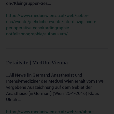
on-/Kleingruppen-Ses...
https://www.meduniwien.ac.at/web/ueber-
uns/events/jaehrliche-events/interdisziplinaere-
perioperative-echokardiographie-
notfallsonographie/aufbaukurs/
Detailsite | MedUni Vienna
...All News [in German:] Anästhesist und
Intensivmediziner der MedUni Wien erhält vom FWF
vergebene Auszeichnung auf dem Gebiet der
Anästhesie [in German:] (Wien, 25-1-2016) Klaus
Ulrich ...
https://www.meduniwien.ac.at/web/en/about-