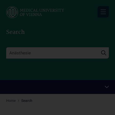
Skip
to
main
content
Search
Home
Search