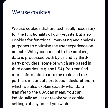
Postgraduate Trainings
We use cookies
Dual Career
Trusted Reseach - Research Security - Foreign Interference
We use cookies that are technically necessary
UNESCO Chair on Bioethics
for the functionality of our website, but also
MUVI
cookies for functional, marketing and analysis
purposes to optimise the user experience on
our site. With your consent to the cookies,
Connect with us
data is processed both by us and by third-
party providers, some of which are based in
third countries (e.g. the USA). You can find
more information about the tools and the
partners in our data protection declaration, in
which we also explain exactly what data
PRESSE
transfer to the USA can mean. You can
JOBS
individually adjust or revoke your cookie
MEDUNI SHOP
settings at any time if you wish.