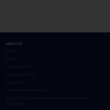
ABOUT US
News
Events
Facts & Figures
Strategy and Vision
Organisation
Campus and University Life
Contact points for victims of discrimination and sexual
harassment