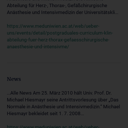
Abteilung für Herz-, Thorax-, Gefäßchirurgische
Anästhesie und Intensivmedizin der Universitätskli...
https://www.meduniwien.ac.at/web/ueber-
uns/events/detail/postgraduales-curriculum-klin-
abteilung-fuer-herz-thorax-gefaesschirurgische-
anaesthesie-und-intensivme/
News
...Alle News Am 25. März 2010 hält Univ. Prof. Dr.
Michael Hiesmayr seine Antrittsvorlesung über „Das
Normale in Anästhesie und Intensivmedizin.“ Michael
Hiesmayr bekleidet seit 1. 7. 2008...
https://www.meduniwien.ac.at/web/ueber-